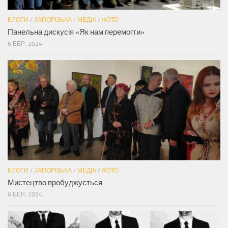
БЛОГИ
/
ЗАПОРІЗЬКА
/
МЕДІА
/
ФОТО
Панельна дискусія «Як нам перемогти»
6 БЕР, 2024
БЛОГИ
/
ЗАПОРІЗЬКА
/
МЕДІА
/
ФОТО
Мистецтво пробуджується
6 БЕР, 2024