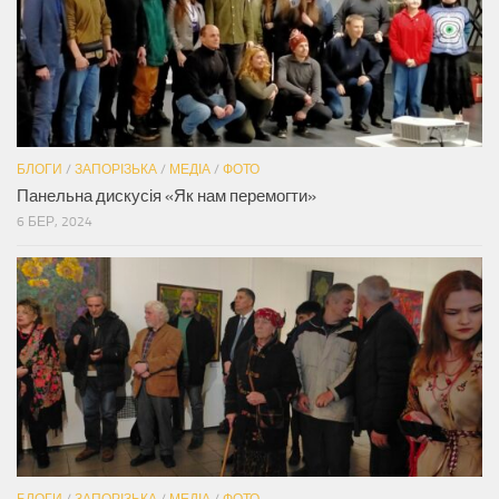
БЛОГИ
/
ЗАПОРІЗЬКА
/
МЕДІА
/
ФОТО
Панельна дискусія «Як нам перемогти»
6 БЕР, 2024
БЛОГИ
/
ЗАПОРІЗЬКА
/
МЕДІА
/
ФОТО