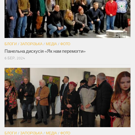
БЛОГИ
/
ЗАПОРІЗЬКА
/
МЕДІА
/
ФОТО
Панельна дискусія «Як нам перемогти»
6 БЕР, 2024
БЛОГИ
/
ЗАПОРІЗЬКА
/
МЕДІА
/
ФОТО