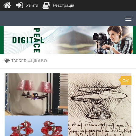
Увійти
Реєстрація
Skip to content
TAGGED:
#ЦІКАВО
0