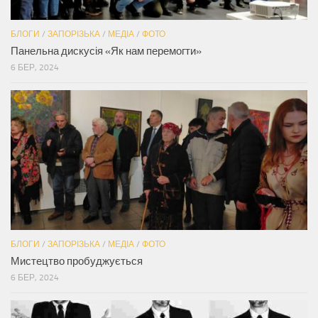
БЛОГИ
/
ЗАПОРІЗЬКА
/
МЕДІА
/
ФОТО
Панельна дискусія «Як нам перемогти»
6 БЕР, 2024
БЛОГИ
/
ЗАПОРІЗЬКА
/
МЕДІА
/
ФОТО
Мистецтво пробуджується
6 БЕР, 2024