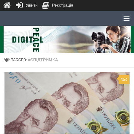
Увійти
Реєстрація
Skip to content
TAGGED:
#ЄПІДТРИМКА
0