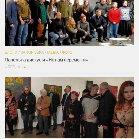
БЛОГИ
/
ЗАПОРІЗЬКА
/
МЕДІА
/
ФОТО
Панельна дискусія «Як нам перемогти»
6 БЕР, 2024