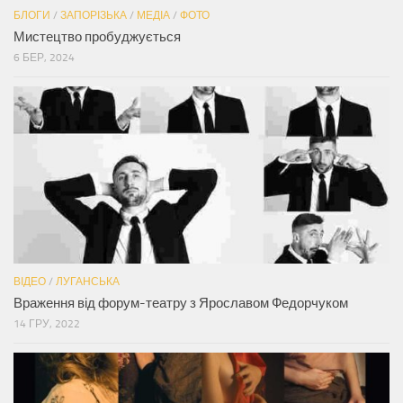
БЛОГИ
/
ЗАПОРІЗЬКА
/
МЕДІА
/
ФОТО
Мистецтво пробуджується
6 БЕР, 2024
ВІДЕО
/
ЛУГАНСЬКА
Враження від форум-театру з Ярославом Федорчуком
14 ГРУ, 2022