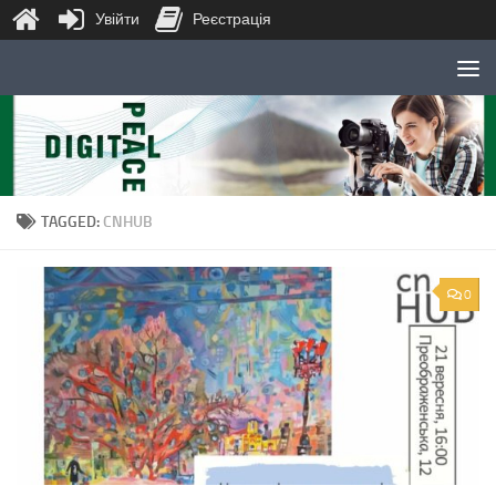
Увійти
Реєстрація
Skip to content
TAGGED:
CNHUB
0