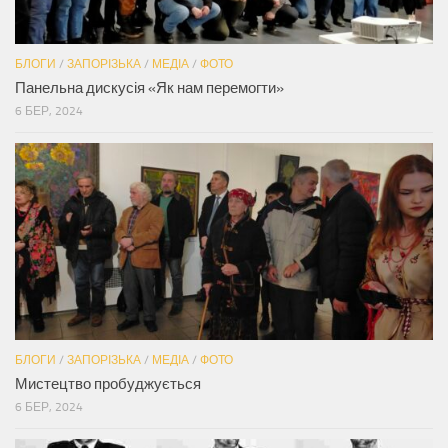
БЛОГИ
/
ЗАПОРІЗЬКА
/
МЕДІА
/
ФОТО
Панельна дискусія «Як нам перемогти»
6 БЕР, 2024
БЛОГИ
/
ЗАПОРІЗЬКА
/
МЕДІА
/
ФОТО
Мистецтво пробуджується
6 БЕР, 2024