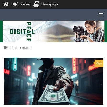
Увійти
Реєстрація
Skip to content
TAGGED:
#META
0