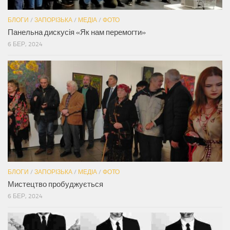
БЛОГИ
/
ЗАПОРІЗЬКА
/
МЕДІА
/
ФОТО
Панельна дискусія «Як нам перемогти»
6 БЕР, 2024
БЛОГИ
/
ЗАПОРІЗЬКА
/
МЕДІА
/
ФОТО
Мистецтво пробуджується
6 БЕР, 2024