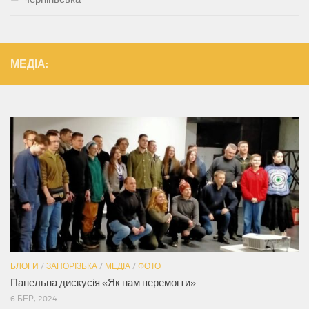
МЕДІА:
БЛОГИ
/
ЗАПОРІЗЬКА
/
МЕДІА
/
ФОТО
Панельна дискусія «Як нам перемогти»
6 БЕР, 2024