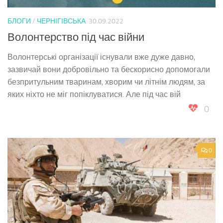
БЛОГИ
/
ЧЕРНІГІВСЬКА
30.09.2022
Волонтерство під час війни
Волонтерські організації існували вже дуже давно,
зазвичай вони добровільно та бескорисно допомогали
безпритульним тваринам, хворим чи літнім людям, за
яких ніхто не міг попіклуватися. Але під час вій
0
0