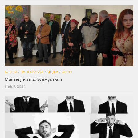
БЛОГИ
/
ЗАПОРІЗЬКА
/
МЕДІА
/
ФОТО
Мистецтво пробуджується
6 БЕР, 2024