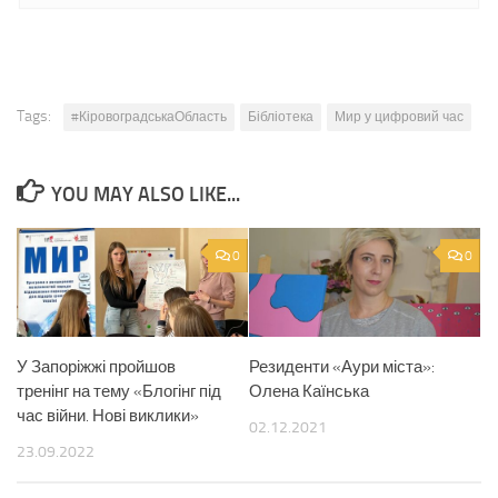
Tags:
#КіровоградськаОбласть
Бібліотека
Мир у цифровий час
YOU MAY ALSO LIKE...
0
0
У Запоріжжі пройшов
Резиденти «Аури міста»:
тренінг на тему «Блогінг під
Олена Каїнська
час війни. Нові виклики»
02.12.2021
23.09.2022