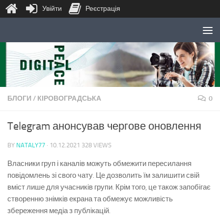
Увійти
Реєстрація
Skip to content
БЛОГИ
/
КІРОВОГРАДСЬКА
0
Telegram анонсував чергове оновлення
BY
NATALY77
·
10.12.2021
328 VIEWS
Власники груп і каналів можуть обмежити пересилання
повідомлень зі свого чату. Це дозволить їм залишити свій
вміст лише для учасників групи. Крім того, це також запобігає
створенню знімків екрана та обмежує можливість
збереження медіа з публікацій.