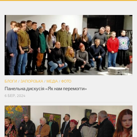
БЛОГИ
/
ЗАПОРІЗЬКА
/
МЕДІА
/
ФОТО
Панельна дискусія «Як нам перемогти»
6 БЕР, 2024