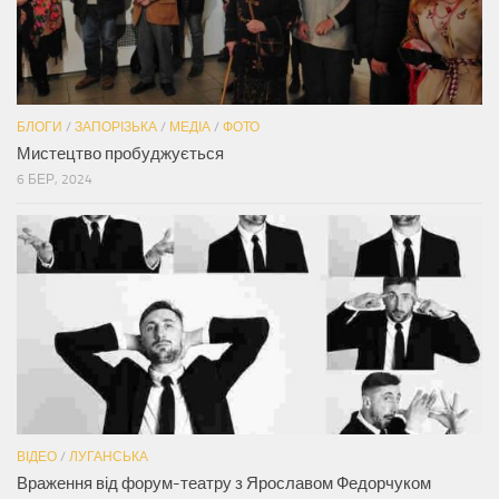
БЛОГИ
/
ЗАПОРІЗЬКА
/
МЕДІА
/
ФОТО
Мистецтво пробуджується
6 БЕР, 2024
ВІДЕО
/
ЛУГАНСЬКА
Враження від форум-театру з Ярославом Федорчуком