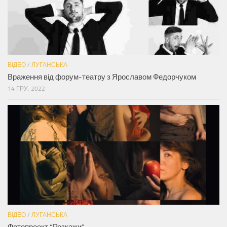
ВІДЕО
/
ЛУГАНСЬКА
Враження від форум-театру з Ярославом Федорчуком
14 ГРУ, 2022
ВІДЕО
/
ЛУГАНСЬКА
Фотопроект “Розкажи”