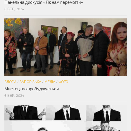
Панельна дискусія «Як нам перемогти»
6 БЕР, 2024
БЛОГИ
/
ЗАПОРІЗЬКА
/
МЕДІА
/
ФОТО
Мистецтво пробуджується
6 БЕР, 2024