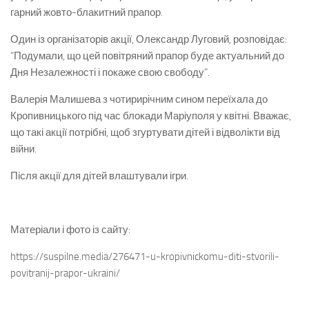
гарний жовто-блакитний прапор.
Один із організаторів акції, Олександр Луговий, розповідає:
“Подумали, що цей повітряний прапор буде актуальний до
Дня Незалежності і покаже свою свободу”.
Валерія Малишева з чотирирічним сином переїхала до
Кропивницького під час блокади Маріуполя у квітні. Вважає,
що такі акції потрібні, щоб згуртувати дітей і відволікти від
війни.
Після акції для дітей влаштували ігри.
Матеріали і фото із сайту:
https://suspilne.media/276471-u-kropivnickomu-diti-stvorili-
povitranij-prapor-ukraini/