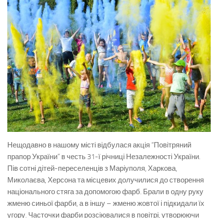
Нещодавно в нашому місті відбулася акція “Повітряний
прапор України” в честь 31-ї річниці Незалежності України.
Пів сотні дітей-переселенців з Маріуполя, Харкова,
Миколаєва, Херсона та місцевих долучилися до створення
національного стяга за допомогою фарб. Брали в одну руку
жменю синьої фарби, а в іншу – жменю жовтої і підкидали їх
угору. Часточки фарби розсіювалися в повітрі, утворюючи