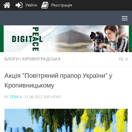
Увійти
Реєстрація
Skip to content
БЛОГИ
/
КІРОВОГРАДСЬКА
0
Акція “Повітряний прапор України” у
Кропивницькому
BY
ZENA II
·
31.08.2022
309 VIEWS