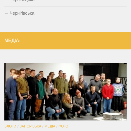
Чернігівська
МЕДІА:
БЛОГИ
/
ЗАПОРІЗЬКА
/
МЕДІА
/
ФОТО