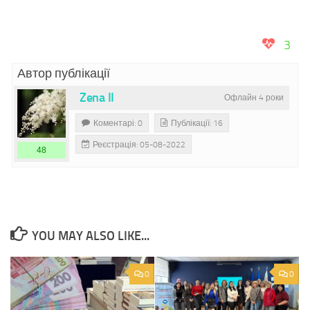
3
Автор публікації
Zena II
Офлайн 4 роки
Коментарі: 0
Публікації: 16
Реєстрація: 05-08-2022
48
YOU MAY ALSO LIKE...
0
0