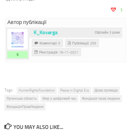
1
Автор публікації
K_Koverga
Офлайн 3 роки
Коментарі: 0
Публікації: 205
Реєстрація: 16-11-2021
6
Tags:
HumanRightsFoundation
Peace in Digital Era
Дієва громада
Луганська область
Мир у цифровий час
Фундація прав людини
ФундаціяПравЛюдини
YOU MAY ALSO LIKE...