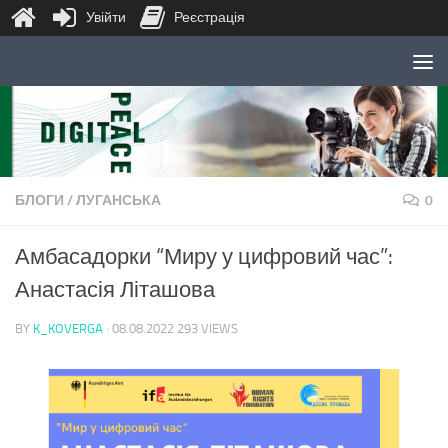
Увійти
Реєстрація
Skip to content
БЛОГИ
/
ЛУГАНСЬКА
0
Амбасадорки “Миру у цифровий час”:
Анастасія Літашова
BY
K_KOVERGA
·
08.08.2022
293 VIEWS