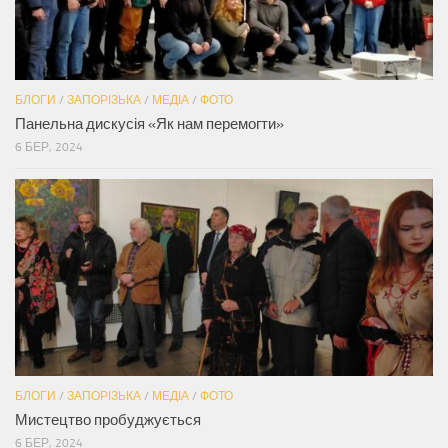
БЛОГИ
/
ЗАПОРІЗЬКА
/
МЕДІА
/
ФОТО
Панельна дискусія «Як нам перемогти»
6 БЕР, 2024
БЛОГИ
/
ЗАПОРІЗЬКА
/
МЕДІА
/
ФОТО
Мистецтво пробуджується
6 БЕР, 2024