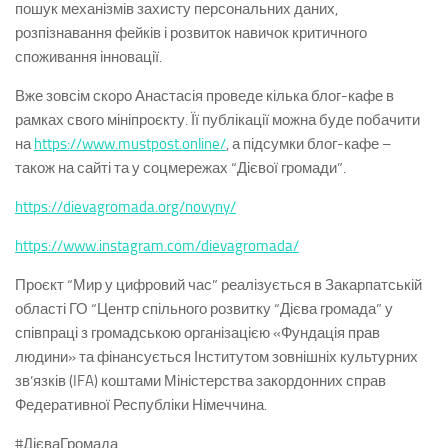
пошук механізмів захисту персональних даних,
розпізнавання фейків і розвиток навичок критичного
споживання інновації.
Вже зовсім скоро Анастасія проведе кілька блог-кафе в
рамках свого мініпроєкту. Її публікації можна буде побачити
на
https://www.mustpost.online/
, а підсумки блог-кафе –
також на сайті та у соцмережах “Дієвої громади”.
https://dievagromada.org/novyny/
https://www.instagram.com/dievagromada/
Проєкт “Мир у цифровий час” реалізується в Закарпатській
області ГО “Центр спільного розвитку “Дієва громада” у
співпраці з громадською організацією «Фундація прав
людини» та фінансується Інститутом зовнішніх культурних
зв’язків (IFA) коштами Міністерства закордонних справ
Федеративної Республіки Німеччина.
#ДієваГромада