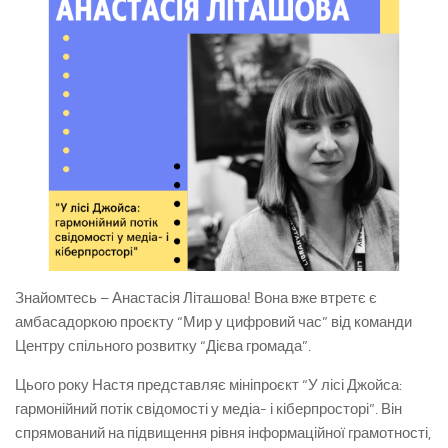
Знайомтесь – Анастасія Літашова! Вона вже втретє є
амбасадоркою проєкту “Мир у цифровий час” від команди
Центру спільного розвитку “Дієва громада”.
Цього року Настя представляє мініпроєкт “У лісі Джойса:
гармонійний потік свідомості у медіа- і кіберпросторі”. Він
спрямований на підвищення рівня інформаційної грамотності,