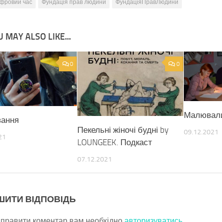
ифровий час
Фундація прав людини
ФундаціяПравЛюдини
 MAY ALSO LIKE...
0
0
Малювали
вання
Пекельні жіночі будні by
09.12.2021
21
LOUNGEEK. Подкаст
07.12.2021
ШИТИ ВІДПОВІДЬ
дправити коментар вам необхідно
авторизуватись
.