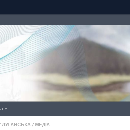
іа
/
ЛУГАНСЬКА
/
МЕДІА