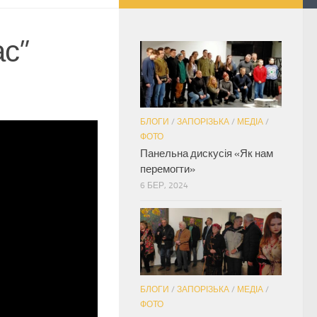
ас”
БЛОГИ
/
ЗАПОРІЗЬКА
/
МЕДІА
/
ФОТО
Панельна дискусія «Як нам
перемогти»
6 БЕР, 2024
БЛОГИ
/
ЗАПОРІЗЬКА
/
МЕДІА
/
ФОТО