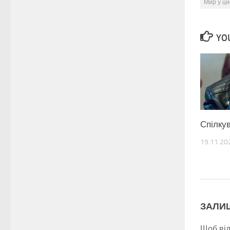
Мир у ц
YOU
Спілку
19.11.20
ЗАЛИ
Щоб ві