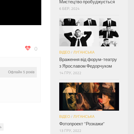
Мистецтво пробуджується
6 БЕР, 2024
0
ВІДЕО
/
ЛУГАНСЬКА
Враження від форум-театру
з Ярославом Федорчуком
Офлайн 5 років
14 ГРУ, 2022
ВІДЕО
/
ЛУГАНСЬКА
Фотопроект “Розкажи”
ь
13 ГРУ, 2022