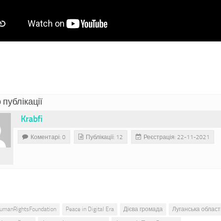
 публікації
Krabfi
Коментарі: 0
Публікації: 12
Реєстрація: 22-11-2021
umanRightsFoundation
Peace in Digital Era
Дієва громада
Луганська област