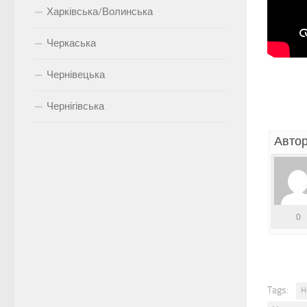
Харківська/Волинська
Черкаська
Чернівецька
Чернігівська
Автор
0
Tags:
H