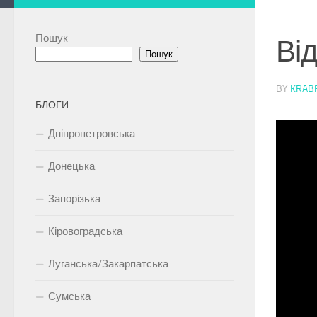
Пошук
Від
Пошук
BY
KRABF
БЛОГИ
Дніпропетровська
Донецька
Запорізька
Кіровоградська
Луганська/Закарпатська
Сумська