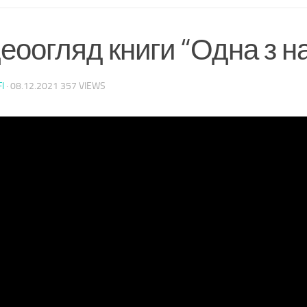
еоогляд книги “Одна з н
I
·
08.12.2021
357 VIEWS