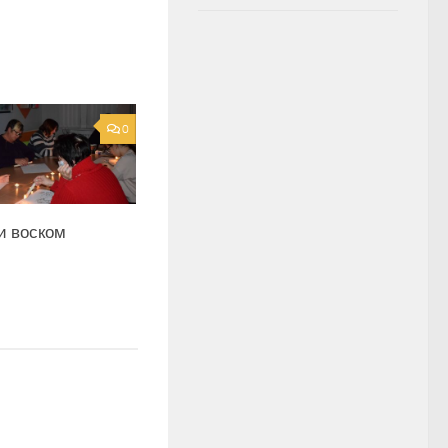
0
 воском