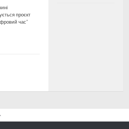
чині
ується проєкт
ифровий час”