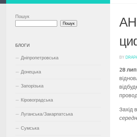
Пошук
АН
Пошук
ци
БЛОГИ
BY
DRAP
Дніпропетровська
28 лип
Донецька
віднов
Запорізька
відбуд
провод
Кіровоградська
Захід 
Луганська/Закарпатська
середнь
Сумська