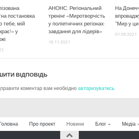
лізована
АНОНС: Регіональний
На Донеч
тна постановка
тренінг «Миротворчість
впровадж
 тебе, мій
у поліетнічних регіонах:
“Мир у ц
крає!» у
завдання для лідерів»
01.09.2021
жжі
16.11.2021
22
ШИТИ ВІДПОВІДЬ
дправити коментар вам необхідно
авторизуватись
.
Головна
Про проект
Новини
Блог
Медіа