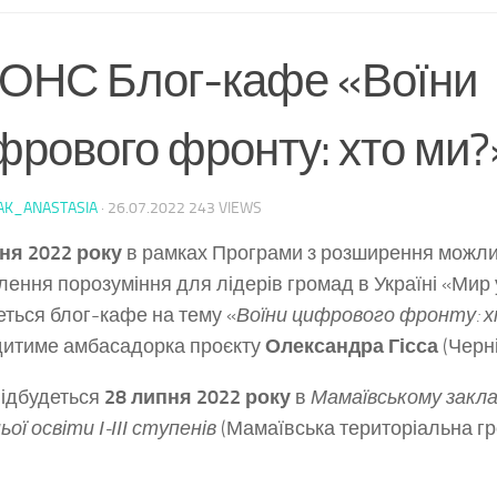
ОНС Блог-кафе «Воїни
фрового фронту: хто ми?
AK_ANASTASIA
·
26.07.2022
243 VIEWS
ня 2022 року
в рамках Програми з розширення можли
лення порозуміння для лідерів громад в Україні «Мир
еться блог-кафе на тему «
Воїни цифрового фронту: х
итиме амбасадорка проєкту
Олександра Гісса
(Черні
відбудеться
28 липня 2022 року
в
Мамаївському закла
ої освіти І-ІІІ ступенів
(Мамаївська територіальна гр