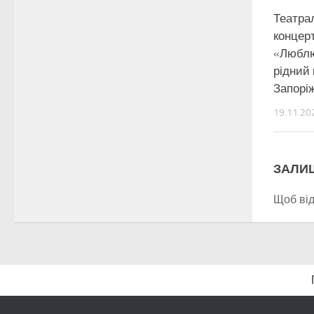
Театра
концер
«Люблю
рідний 
Запорі
19.11.20
ЗАЛИ
Щоб ві