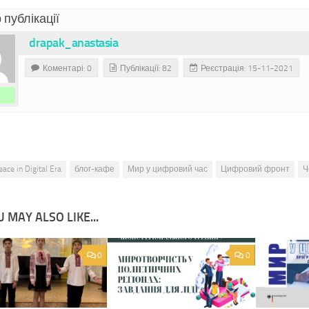
 публікації
drapak_anastasia
Коментарі: 0
Публікації: 82
Реєстрація: 15-11-2021
eace in Digital Era
блог-кафе
Мир у цифровий час
Цифровий фронт
Ч
 MAY ALSO LIKE...
0
0