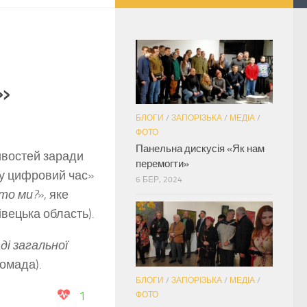
»
БЛОГИ
/
ЗАПОРІЗЬКА
/
МЕДІА
/
ФОТО
Панельна дискусія «Як нам
востей заради
перемогти»
 у цифровий час»
6 БЕР, 2024
то ми?
», яке
вецька область).
ді загальної
омада).
БЛОГИ
/
ЗАПОРІЗЬКА
/
МЕДІА
/
1
ФОТО