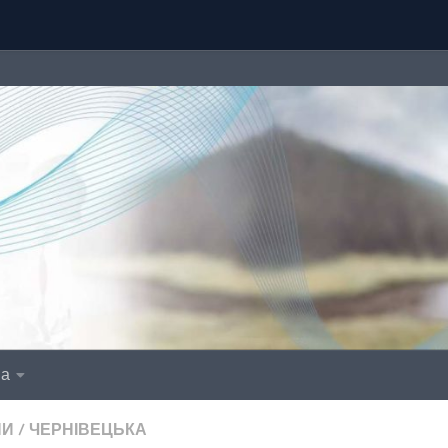
іа
НИ
/
ЧЕРНІВЕЦЬКА