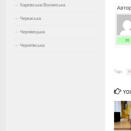
Харківська/Волинська
Автор
Черкаська
Чернівецька
20
Чернігівська
Tags:
P
YOU