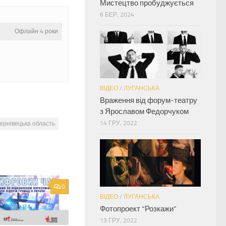
Мистецтво пробуджується
6 БЕР, 2024
Офлайн 4 роки
ВІДЕО
/
ЛУГАНСЬКА
Враження від форум-театру
з Ярославом Федорчуком
14 ГРУ, 2022
ернівецька область
0
ВІДЕО
/
ЛУГАНСЬКА
Фотопроект “Розкажи”
13 ГРУ, 2022