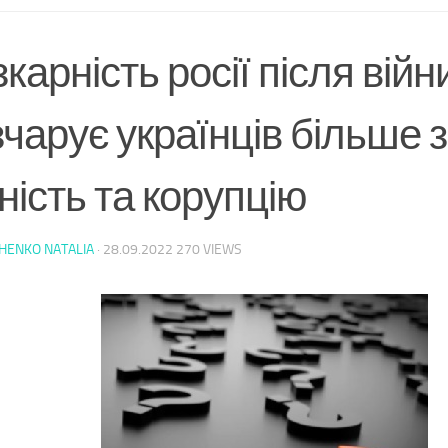
карність росії після війн
чарує українців більше 
ність та корупцію
HENKO NATALIA
·
28.09.2022
270 VIEWS