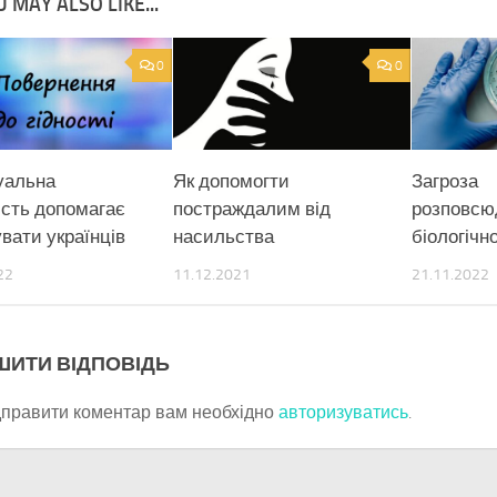
 MAY ALSO LIKE...
0
0
туальна
Як допомогти
Загроза
ість допомагає
постраждалим від
розповсю
вати українців
насильства
біологічно
22
11.12.2021
21.11.2022
ШИТИ ВІДПОВІДЬ
дправити коментар вам необхідно
авторизуватись
.