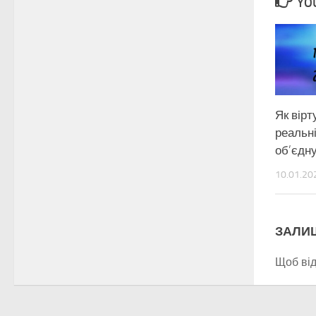
YOU
Як вір
реальн
об’єдну
10.01.20
ЗАЛИ
Щоб ві