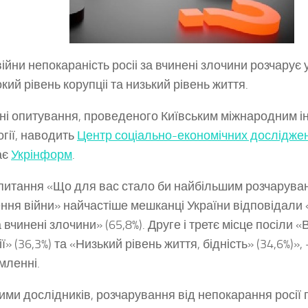
війни непокараність росіі за вчинені злочини розчарує 
кий рівень корупціі та низький рівень життя.
ані опитування, проведеного Київським міжнародним і
огії, наводить
Центр соціально-економічних досліджен
ає
Укрінформ
.
питання «Що для вас стало би найбільшим розчарува
ення війни» найчастіше мешканці України відповідали
а вчинені злочини» (65,8%). Друге і третє місце посіли 
ї» (36,3%) та «Низький рівень життя, бідність» (34,6%)»,
мленні.
ими дослідників, розчарування від непокарання росії 