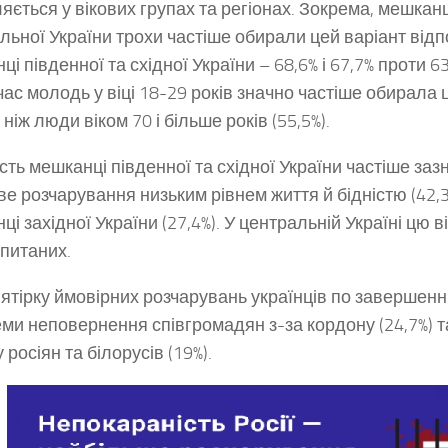
яється у вікових групах та регіонах. Зокрема, мешканці
льної України трохи частіше обирали цей варіант відпо
і південної та східної України – 68,6% і 67,7% проти 63,
ас молодь у віці 18-29 років значно частіше обирала 
, ніж люди віком 70 і більше років (55,5%).
сть мешканці південної та східної України частіше за
е розчарування низьким рівнем життя й бідністю (42,3% 
ці західної України (27,4%). У центральній Україні цю 
опитаних.
’ятірку ймовірних розчарувань українців по завершен
ми неповернення співгромадян з-за кордону (24,7%) 
 росіян та білорусів (19%).