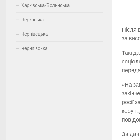
Харківська/Волинська
Черкаська
Після 
Чернівецька
за висо
Чернігівська
Такі д
соціол
перед
«На за
закінч
росії з
корупці
повідо
За дан