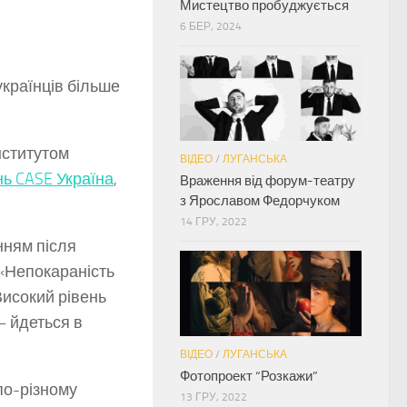
Мистецтво пробуджується
6 БЕР, 2024
українців більше
нститутом
ВІДЕО
/
ЛУГАНСЬКА
ь CASE Україна
,
Враження від форум-театру
з Ярославом Федорчуком
14 ГРУ, 2022
нням після
 «Непокараність
«Високий рівень
 – йдеться в
ВІДЕО
/
ЛУГАНСЬКА
Фотопроект “Розкажи”
по-різному
13 ГРУ, 2022