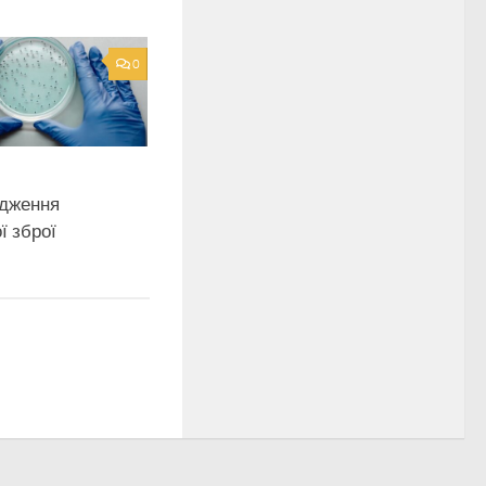
0
дження
ї зброї