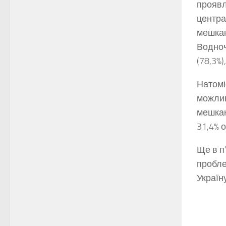
проявл
центра
мешканц
Водноч
(78,3%)
Натомі
можлив
мешкан
31,4% 
Ще в п
пробле
Україну