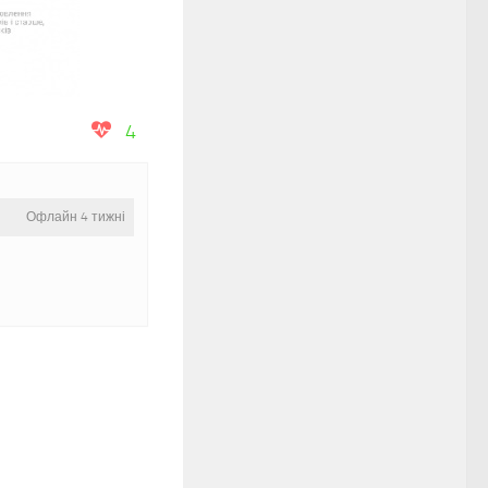
4
Офлайн 4 тижні