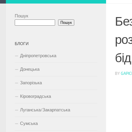
Пошук
Без
Пошук
роз
БЛОГИ
бід
Дніпропетровська
Донецька
BY
GAPIC
Запорізька
Кіровоградська
Луганська/Закарпатська
Сумська