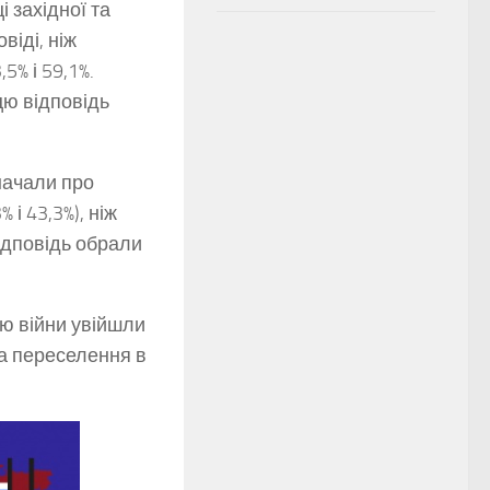
 західної та
віді, ніж
5% і 59,1%.
цю відповідь
значали про
і 43,3%), ніж
відповідь обрали
ню війни увійшли
та переселення в