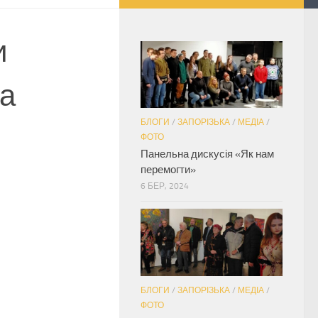
и
за
БЛОГИ
/
ЗАПОРІЗЬКА
/
МЕДІА
/
ФОТО
Панельна дискусія «Як нам
перемогти»
6 БЕР, 2024
БЛОГИ
/
ЗАПОРІЗЬКА
/
МЕДІА
/
ФОТО