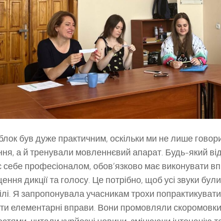
 блок був дуже практичним, оскільки ми не лише говор
ня, а й тренували мовленнєвий апарат. Будь-який ві
 себе професіоналом, обов’язково має виконувати в
ння дикції та голосу. Це потрібно, щоб усі звуки були 
ілі. Я запропонувала учасникам трохи попрактикувати
ти елементарні вправи. Вони промовляли скоромовки 