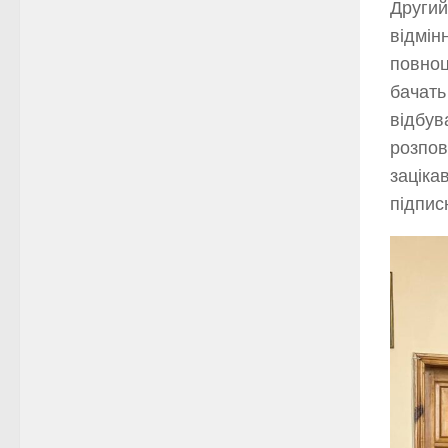
Другий
відмін
повноц
бачать
відбув
розпов
заціка
підпис