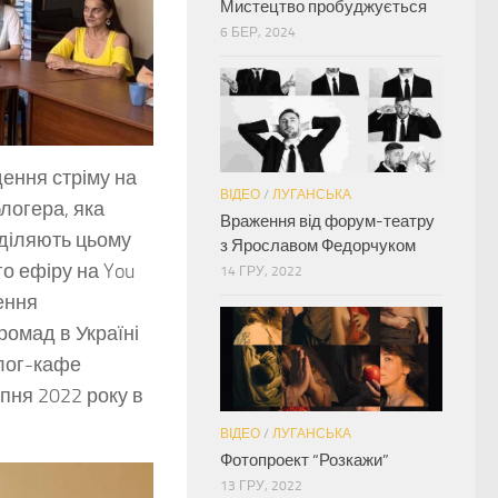
Мистецтво пробуджується
6 БЕР, 2024
дення стріму на
ВІДЕО
/
ЛУГАНСЬКА
логера, яка
Враження від форум-театру
иділяють цьому
з Ярославом Федорчуком
го ефіру на You
14 ГРУ, 2022
ення
ромад в Україні
блог-кафе
пня 2022 року в
ВІДЕО
/
ЛУГАНСЬКА
Фотопроект “Розкажи”
13 ГРУ, 2022