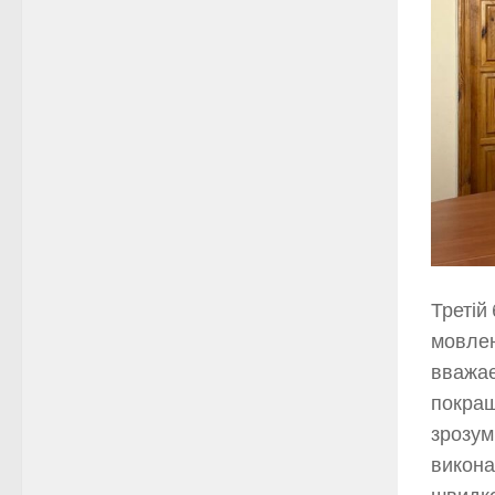
Третій
мовлен
вважає
покраще
зрозум
викона