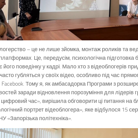
логерство – це не лише зйомка, монтаж роликів та ве
 платформах. Це, передусім, психологічна підготовка б
 його поведінку у кадрі. Мало хто з відеоблогерів пр
 часто губляться у своїх відео, особливо під час прямо
и Facebook. Тому я, як амбасадорка Програми з розшир
остей заради відновлення порозуміння для лідерів г
 цифровий час», вирішила обговорити ці питання на 
логічний портрет відеоблогера», яке відбулося 15 сер
 НУ «Запорізька політехніка».