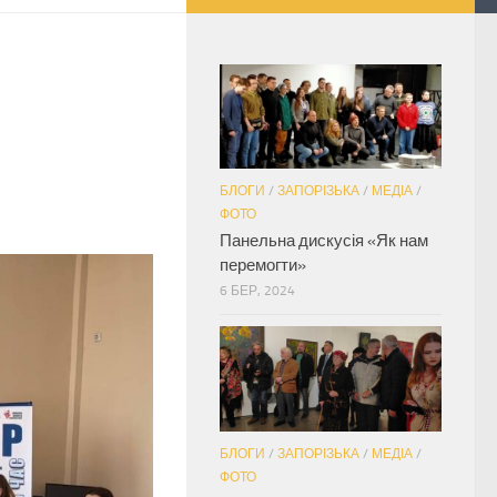
БЛОГИ
/
ЗАПОРІЗЬКА
/
МЕДІА
/
ФОТО
Панельна дискусія «Як нам
перемогти»
6 БЕР, 2024
БЛОГИ
/
ЗАПОРІЗЬКА
/
МЕДІА
/
ФОТО