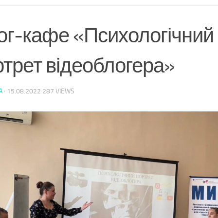
ог-кафе «Психологічний
ртрет відеоблогера»
A
·
15.08.2022
287 VIEWS