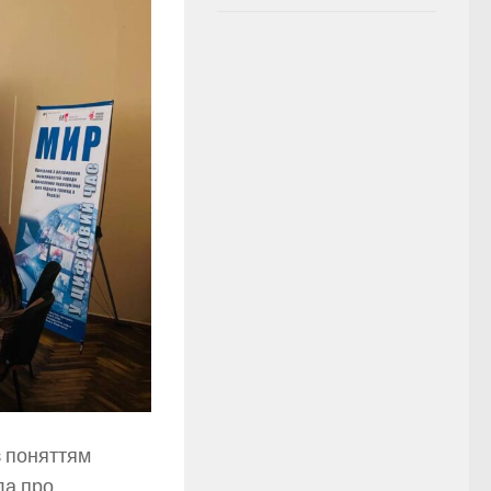
з поняттям
ла про