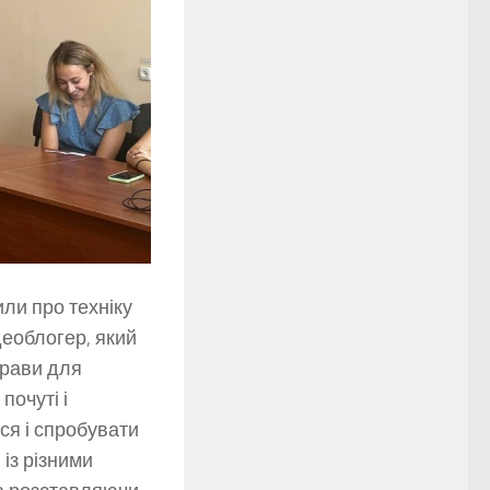
или про техніку
деоблогер, який
прави для
почуті і
ся і спробувати
із різними