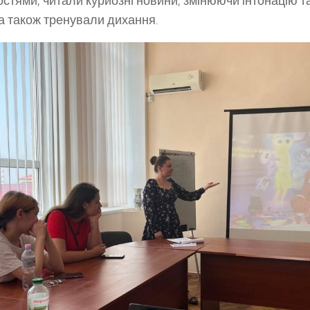
стями, читали курйозні новини, змінюючи інтонацію 
 а також тренували дихання.