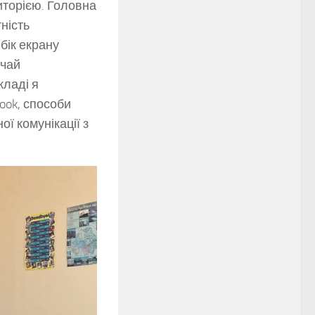
иторією. Головна
ність
бік екрану
ичай
кладі я
ook, способи
ї комунікації з