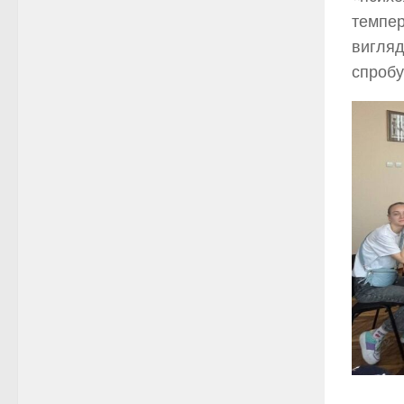
темпер
вигляд
спробу