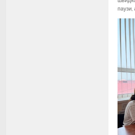
швидко
паузи,