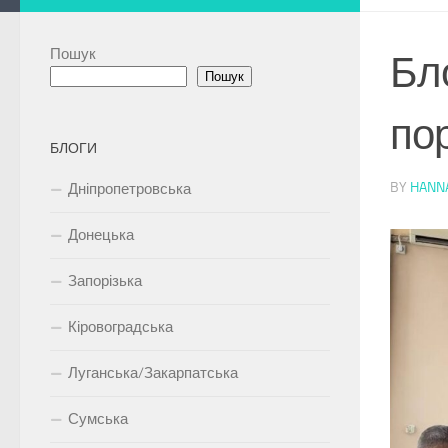
Пошук
Бл
Пошук
по
БЛОГИ
BY
HANN
Дніпропетровська
Донецька
Запорізька
Кіровоградська
Луганська/Закарпатська
Сумська