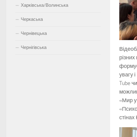
Харківська/Волинська
Черкаська
Чернівецька
Чернігівська
Відеоб
різних
формує
увагу і
Tube ч
можлив
«Мир у
«Психо
стінах