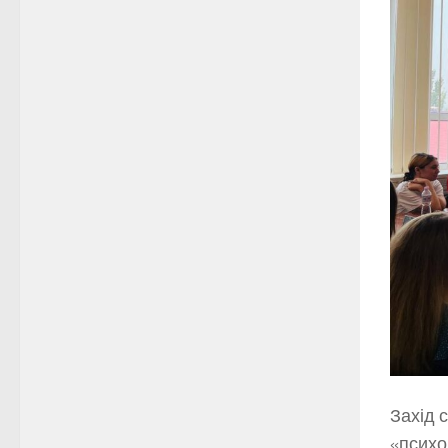
Захід 
«психо