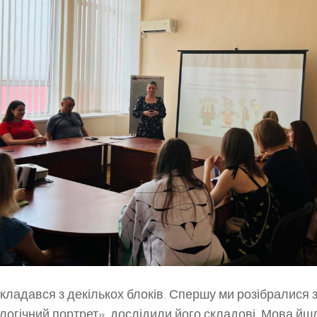
складався з декількох блоків. Спершу ми розібралися 
логічний портрет», дослідили його складові. Мова йш