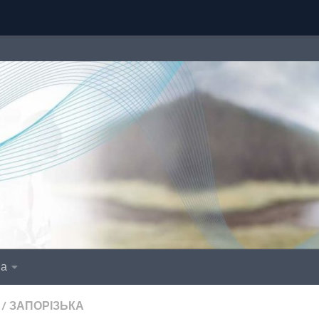
іа
/
ЗАПОРІЗЬКА