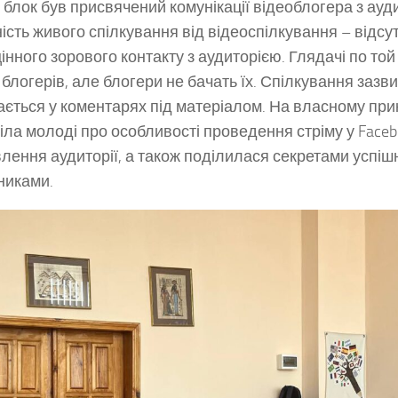
 блок був присвячений комунікації відеоблогера з ауд
ність живого спілкування від відеоспілкування – відсут
інного зорового контакту з аудиторією. Глядачі по той 
 блогерів, але блогери не бачать їх. Спілкування зазв
ається у коментарях під матеріалом. На власному при
іла молоді про особливості проведення стріму у Faceb
влення аудиторії, а також поділилася секретами успішно
никами.