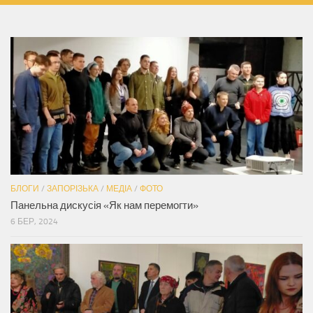
БЛОГИ
/
ЗАПОРІЗЬКА
/
МЕДІА
/
ФОТО
Панельна дискусія «Як нам перемогти»
6 БЕР, 2024