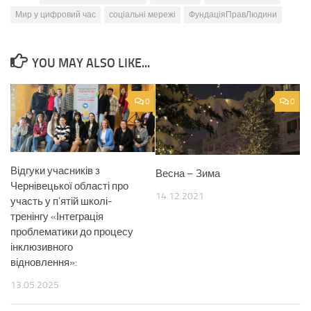
Мир у цифровий час
соціальні мережі
ФундаціяПравЛюдини
YOU MAY ALSO LIKE...
0
0
Відгуки учасників з
Весна – Зима
Чернівецької області про
14.12.2021
участь у п’ятій школі-
тренінгу «Інтеграція
проблематики до процесу
інклюзивного
відновлення»:
13.05.2025