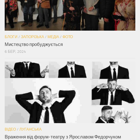
БЛОГИ
/
ЗАПОРІЗЬКА
/
МЕДІА
/
ФОТО
Мистецтво пробуджується
6 БЕР, 2024
ВІДЕО
/
ЛУГАНСЬКА
Враження від форум-театру з Ярославом Федорчуком