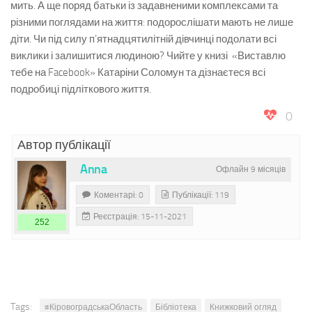
мить. А ще поряд батьки із задавненими комплексами та
різними поглядами на життя: подорослішати мають не лише
діти. Чи під силу п’ятнадцятилітній дівчинці подолати всі
виклики і залишитися людиною? Чийте у книзі «Виставлю
тебе на Facebook» Катаріни Соломун та дізнаєтеся всі
подробиці підліткового життя.
0
Автор публікації
Anna
Офлайн 9 місяців
Коментарі: 0
Публікації: 119
Реєстрація: 15-11-2021
252
Tags:
#КіровоградськаОбласть
Бібліотека
Книжковий огляд