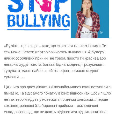
«Булінг – це не щось таке, що стається тільки з іншими. Ти
теж можеш стати жертвою чийогось цькування. А булеру
ніяких особливих причин і не треба: просто ти красива або
негарна, худа, товста, багата, бідна, модниця, розумниця,
тупувата, маєш найновіший телефон, не маєш модної
сумочки…».
Ця книга про двох дівчат, які познайомилися коли вступили в
гімназію. Та від самого початку в їхніх відносинах щось пішло
не так: героїні йдуть у нове життя різними шляхами… перше
кохання, ревнощі й заборонені прийоми – ось ключові
складові оповіді, що не дають відірватися від читання ні на