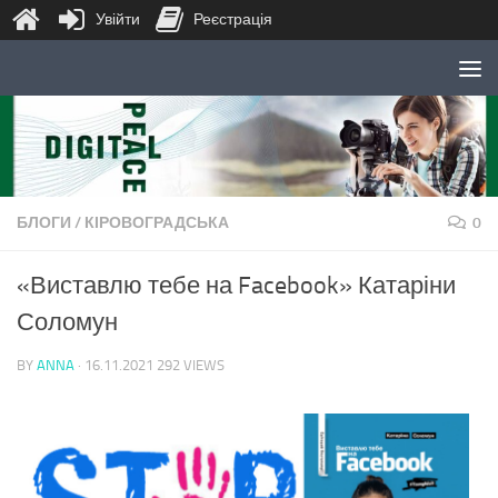
Увійти
Реєстрація
Skip to content
БЛОГИ
/
КІРОВОГРАДСЬКА
0
«Виставлю тебе на Facebook» Катаріни
Соломун
BY
ANNA
·
16.11.2021
292 VIEWS