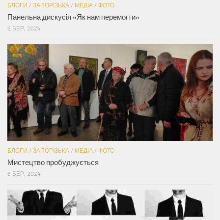
БЛОГИ
/
ЗАПОРІЗЬКА
/
МЕДІА
/
ФОТО
Панельна дискусія «Як нам перемогти»
6 БЕР, 2024
БЛОГИ
/
ЗАПОРІЗЬКА
/
МЕДІА
/
ФОТО
Мистецтво пробуджується
6 БЕР, 2024