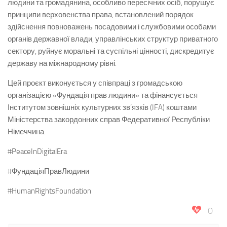
людини та громадянина, особливо пересічних осіб, порушує
принципи верховенства права, встановлений порядок
здійснення повноважень посадовими і службовими особами
органів державної влади, управлінських структур приватного
сектору, руйнує моральні та суспільні цінності, дискредитує
державу на міжнародному рівні.
Цей проєкт виконується у співпраці з громадською
організацією «Фундація прав людини» та фінансується
Інститутом зовнішніх культурних зв’язків (IFA) коштами
Міністерства закордонних справ Федеративної Республіки
Німеччина.
#PeaceInDigitalEra
#ФундаціяПравЛюдини
#HumanRightsFoundation
0