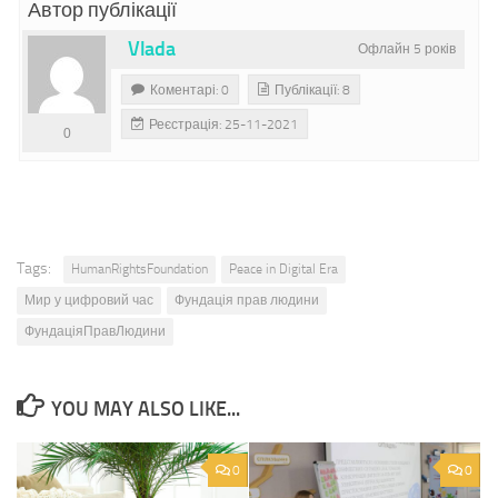
Автор публікації
Vlada
Офлайн 5 років
Коментарі: 0
Публікації: 8
Реєстрація: 25-11-2021
0
Tags:
HumanRightsFoundation
Peace in Digital Era
Мир у цифровий час
Фундація прав людини
ФундаціяПравЛюдини
YOU MAY ALSO LIKE...
0
0