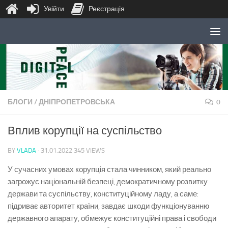
Увійти
Реєстрація
Skip to content
БЛОГИ
/
ДНІПРОПЕТРОВСЬКА
0
Вплив корупції на суспільство
BY
VLADA
·
31.01.2022
345 VIEWS
У сучасних умовах корупція стала чинником, який реально
загрожує національній безпеці, демократичному розвитку
держави та суспільству, конституційному ладу, а саме:
підриває авторитет країни, завдає шкоди функціонуванню
державного апарату, обмежує конституційні права і свободи