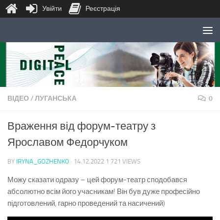
Увійти
Реєстрація
Skip to content
ВІДЕО
/
ЛУГАНСЬКА
0
Враження від форум-театру з
Ярославом Федорчуком
BY
IRYNA_GOZHENKO
·
14.12.2022
1 721 VIEWS
Можу сказати одразу – цей форум-театр сподобався
абсолютно всім його учасникам! Він був дуже професійно
підготовлений, гарно проведений та насичений)