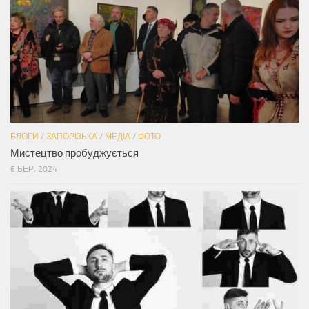
БЛОГИ
/
ЗАПОРІЗЬКА
/
МЕДІА
/
ФОТО
Мистецтво пробуджується
6 БЕР, 2024