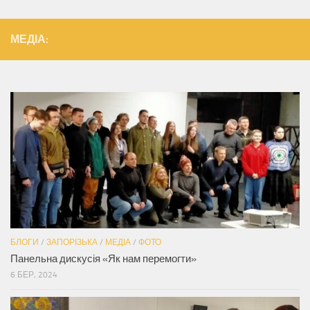
МЕДІА:
БЛОГИ
/
ЗАПОРІЗЬКА
/
МЕДІА
/
ФОТО
Панельна дискусія «Як нам перемогти»
6 БЕР, 2024