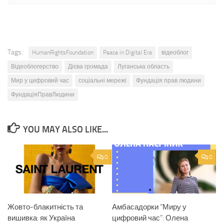
Tags:
HumanRightsFoundation
Peace in Digital Era
відеоблог
Відеоблогерство
Дієва громада
Луганська область
Мир у цифровий час
соціальні мережі
Фундація прав людини
ФундаціяПравЛюдини
YOU MAY ALSO LIKE...
0
0
Жовто-блакитність та
Амбасадорки “Миру у
вишивка: як Україна
цифровий час”: Олена