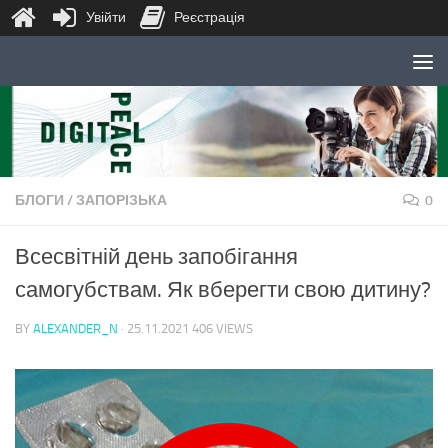
Увійти
Реєстрація
Skip to content
БЛОГИ
/
ЗАПОРІЗЬКА
0
Всесвітній день запобігання
самогубствам. Як вберегти свою дитину?
BY
ALEXANDER_N
·
25.11.2021
406 VIEWS