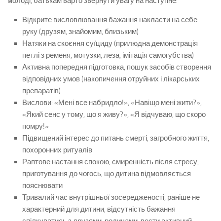
молоді, батькам варто звернути увагу на наступне:
Відкрите висловлювання бажання накласти на себе
руку (друзям, знайомим, близьким)
Натяки на скоєння суїциду (прилюдна демонстрація
петлі з ременя, мотузки, леза, імітація самогубства)
Активна попередня підготовка, пошук засобів створення
відповідних умов (накопичення отруйних і лікарських
препаратів)
Вислови: «Мені все набридло!», «Навіщо мені жити?»,
«Який сенс у тому, що я живу?», «Я відчуваю, що скоро
помру!»
Підвищений інтерес до питань смерті, загробного життя,
похоронних ритуалів
Раптове настання спокою, смиренність після стресу,
приготування до чогось, що дитина відмовляється
пояснювати
Тривалий час внутрішньої зосередженості, раніше не
характерний для дитини, відсутність бажання