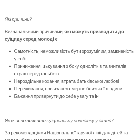
Які причини?
Визначальними причинами,
які можуть призводити до
суїциду
серед молоді
є
:
Самотність, неможливість бути зрозумілим, замкненість
у собі
Приниження, цькування з боку однолітків та вчителів,
страх перед ганьбою
Нероздільне кохання, втрата батьківської любові
Переживання, пов’язані зі смертю близької людини
Бажання привернути до себе увагу та ін.
Як вчасно виявити суїцидальну поведінку у дітей?
За рекомендаціями Національної гарячої лінії для дітей та