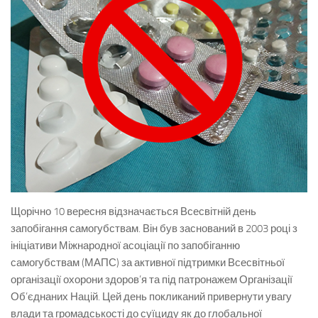
Щорічно 10 вересня відзначається Всесвітній день
запобігання самогубствам. Він був заснований в 2003 році з
ініціативи Міжнародної асоціації по запобіганню
самогубствам (МАПС) за активної підтримки Всесвітньої
організації охорони здоров’я та під патронажем Організації
Об’єднаних Націй. Цей день покликаний привернути увагу
влади та громадськості до суїциду як до глобальної