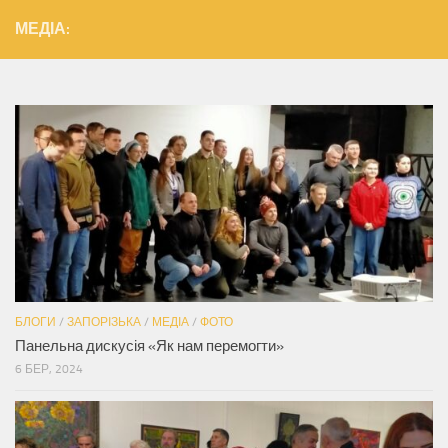
МЕДІА:
БЛОГИ
/
ЗАПОРІЗЬКА
/
МЕДІА
/
ФОТО
Панельна дискусія «Як нам перемогти»
6 БЕР, 2024