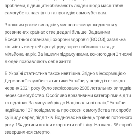
проблеми, підвищити обізнаність людей щодо масштабів
самогубств, наслідків та протидію самогубствам.
З кожним роком випадків умисного самоушкодження у
розвинених країнах стає дедалі більше. За даними
Всесвітньої організації охорони здоров’я (ВООЗ), загальна
кількість смертей від суїциду зараз наближається до
мільйона на рік. За іншими підрахунками, кожного дня 3 тисячі
людей позбавляють себе життя.
В Україні статистика також невтішна. Згідно з інформацією
Державної служби статистики України, у період із січня до
червня 2021 року було зафіксовано 2988 летальних випадків
через самогубство. Особливо вразливими категоріями є діти
та підлітки. За минулий рік до Національної поліції України
надійшло 137 повідомлень про скоєні самогубства та спроби
суїциду серед підлітків. Водночас на кінець травня поточного
року 154 дитини хотіли вкоротити собі віку. На жаль, 56 спроб
завершилися смертю.