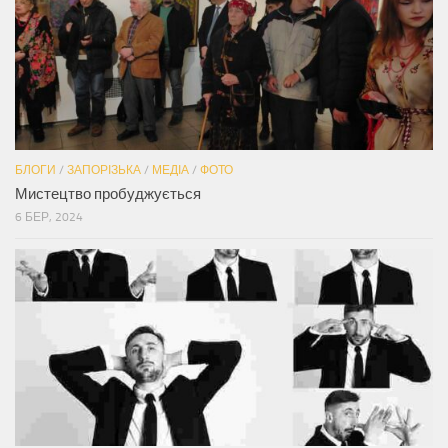
БЛОГИ
/
ЗАПОРІЗЬКА
/
МЕДІА
/
ФОТО
Мистецтво пробуджується
6 БЕР, 2024