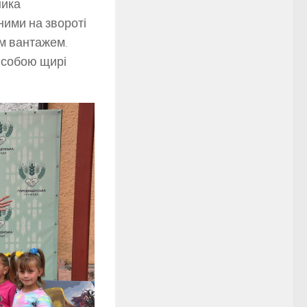
ника
ими на звороті
им вантажем.
 собою щирі