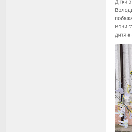
Дітки 
Володи
побажа
Вони с
дитячі 