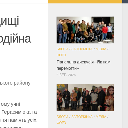
дищі
одійна
БЛОГИ
/
ЗАПОРІЗЬКА
/
МЕДІА
/
ФОТО
Панельна дискусія «Як нам
перемогти»
6 БЕР, 2024
ького району
ому учні
а Герасимюка та
БЛОГИ
/
ЗАПОРІЗЬКА
/
МЕДІА
/
я пам’ять усіх,
ФОТО