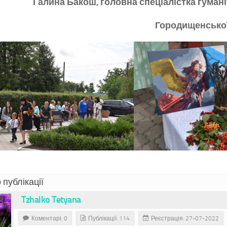
Галина Бакош, головна спеціалістка гумані
Городищенської
 публікації
Tzhalko Tetyana
Коментарі: 0
Публікації: 114
Реєстрація: 27-07-2022