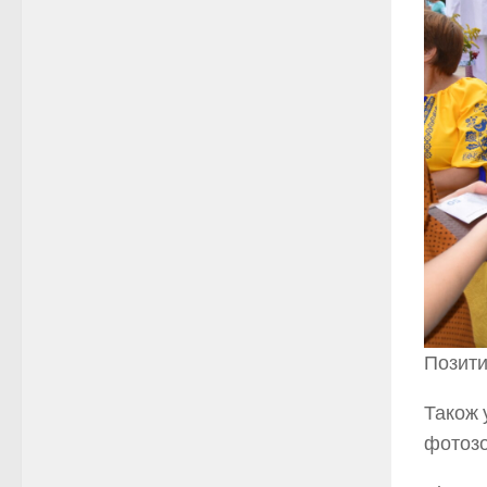
Позити
Також 
фотозо