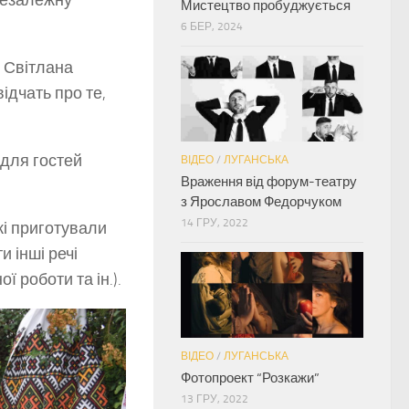
 незалежну
Мистецтво пробуджується
6 БЕР, 2024
и Світлана
ідчать про те,
 для гостей
ВІДЕО
/
ЛУГАНСЬКА
Враження від форум-театру
з Ярославом Федорчуком
14 ГРУ, 2022
кі приготували
и інші речі
ї роботи та ін.).
ВІДЕО
/
ЛУГАНСЬКА
Фотопроект “Розкажи”
13 ГРУ, 2022