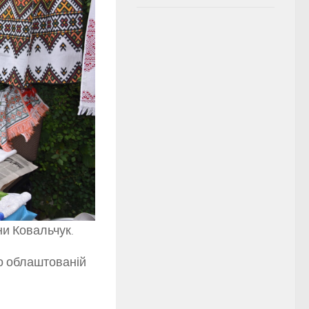
ни Ковальчук.
но облаштованій