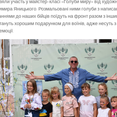
взяли участь у майстер-класі «Голуби миру» від худож
мира Яницького. Розмальовані ними голуби з написан
ннями до наших бійців поїдуть на фронт разом з інш
тануть хорошим подарунком для воїнів, адже несуть з
емоції.