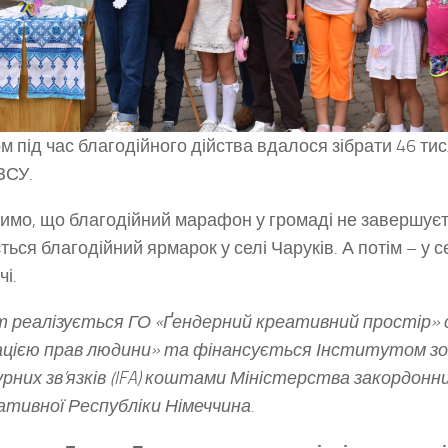
м під час благодійного дійства вдалося зібрати 46 ти
ЗСУ.
имо, що благодійний марафон у громаді не завершуєт
ться благодійний ярмарок у селі Чаруків. А потім – у с
чі.
 реалізується ГО «Ґендерний креативний простір» с
цією прав людини» та фінансується Інститутом зо
рних зв’язків (IFA) коштами Міністерства закордонн
тивної Республіки Німеччина.