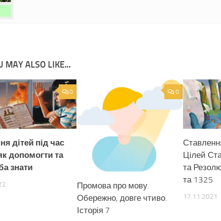
 MAY ALSO LIKE...
0
0
ня дітей під час
Ставлення
 як допомогти та
Цілей Ста
ба знати
та Резол
та 1325
22
Промова про мову.
17.11.2021
Обережно, довге чтиво.
Історія 7