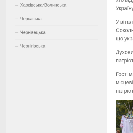
хто ві
Харківська/Волинська
Україну
Черкаська
У віта
Соколю
Чернівецька
що укра
Чернігівська
Духови
патріо
Гості 
місцев
патріо