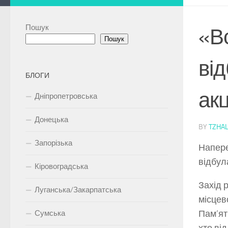
Пошук
«Вс
Пошук
від
БЛОГИ
акц
Дніпропетровська
Донецька
BY
TZHAL
Запорізька
Напере
відбул
Кіровоградська
Захід 
Луганська/Закарпатська
місцев
Пам’ят
Сумська