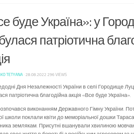
е буде Україна»: у Горо
булася патріотична благ
ія
KO TETYANA
·
28.08.2022
296 VIEWS
додні Дня Незалежності України в селі Городище Луц
ася патріотична благодійна акція «Все буде Україна».
розпочався виконанням Державного Гімну України. Пот
ої школи поклали квіти до меморіальної дошки Тарас
ника землякам. Присутні вшанували хвилиною мовчанн