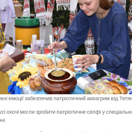
вні емоції забезпечив патріотичний аквагрим від Тетя
усі охочі могли зробити патріотичне селфі у спеціаль
ні.