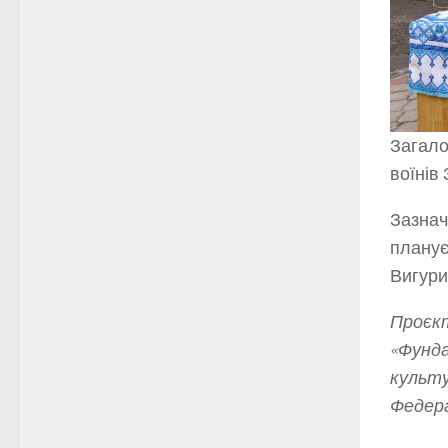
Загало
воїнів 
Зазнач
планує
Вигури
Проєкт
«Фунда
культу
Федера