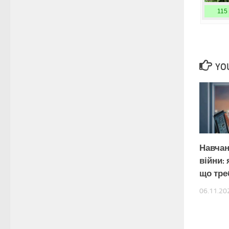
115
YOU
Навчан
війни:
що тре
06.11.20