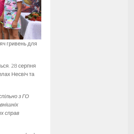
сяч гривень для
ься. 28 серпня
елах Несвіч та
пільно з ГО
внішніх
их справ