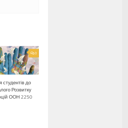
0
 студентів до
лого Розвитку
юцій ООН 2250