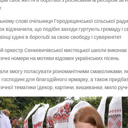
ддав своє життя в боротьбі з російським агресором за
.
льному слові очільниця Городищенської сільської рад
к відзначила, що подібні заходи гуртують громаду і св
їнці єдині в боротьбі за свою свободу і суверенітет.
й оркестр Сенкевичівської мистецької школи виконав
тичні номери на мотиви відомих українських пісень.
мали змогу поласувати різноманітними смаколиками, я
і господині для благодійного ярмарку, а також придбат
тичної тематики (декор, картини, вишиванки, мило ручно