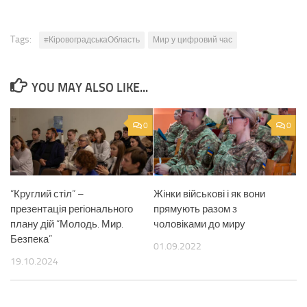
Tags:
#КіровоградськаОбласть
Мир у цифровий час
YOU MAY ALSO LIKE...
0
0
“Круглий стіл” –
Жінки військові і як вони
презентація регіонального
прямують разом з
плану дій “Молодь. Мир.
чоловіками до миру
Безпека”
01.09.2022
19.10.2024