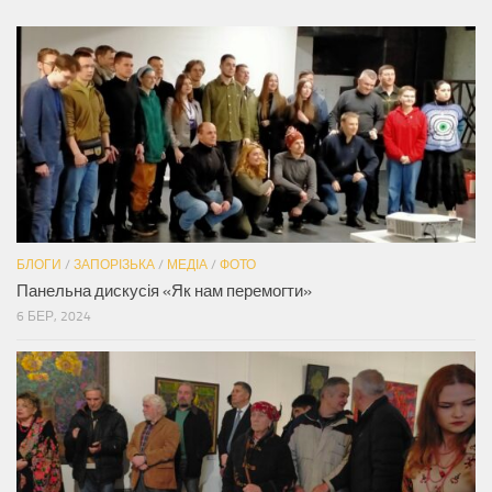
БЛОГИ
/
ЗАПОРІЗЬКА
/
МЕДІА
/
ФОТО
Панельна дискусія «Як нам перемогти»
6 БЕР, 2024