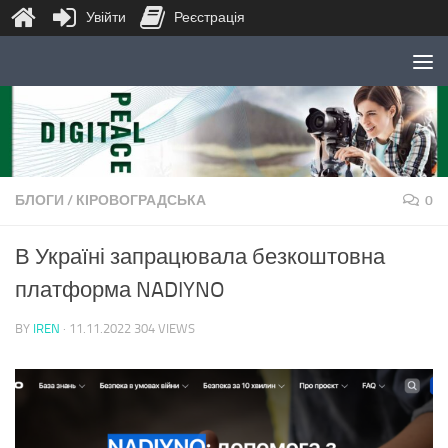
Увійти
Реєстрація
Skip to content
БЛОГИ
/
КІРОВОГРАДСЬКА
0
В Україні запрацювала безкоштовна
платформа NADIYNO
BY
IREN
·
11.11.2022
304 VIEWS