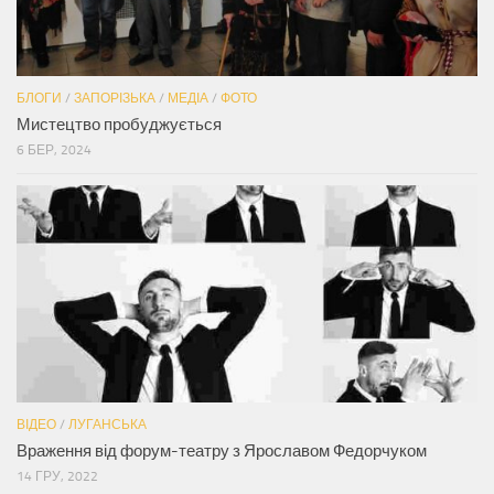
БЛОГИ
/
ЗАПОРІЗЬКА
/
МЕДІА
/
ФОТО
Мистецтво пробуджується
6 БЕР, 2024
ВІДЕО
/
ЛУГАНСЬКА
Враження від форум-театру з Ярославом Федорчуком
14 ГРУ, 2022