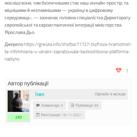
якісніші вони, тим безпечнішим стає наш онлайн-простір, та
міцнішими й незламнішими — українці в цифровому
середовищі», — зазначає головна спеціалістка Директорату
європейської та євроатлантичної інтеграції міністерства
Ярослава Дьо.
Джерело https://gre4ka.info/zhyttia/71727-tsyfrova-hramotnist-
ta-infohihiiena-v-ukraini-zapratsiuvala-bezkoshtovna-platforma-
nadiyno
1
Автор публікації
Iren
Офлайн 9 місяців
Коментарі: 0
Публікації: 95
Реєстрація: 19-11-2021
240