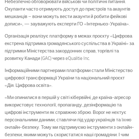
Небезпечно обговорювати військові чи політичні питання.
Окупанти часто отримують доступ до пристроїв та акаунтів
мешканців – вони можуть вести акаунти й робити фейкові
дописи», — зауважують експерти ГО «Інтерньюз-Україна».
Організація реалізує платформу в межах проєкту «Цифрова
екстрена підтримка громадянського суспільства в Україні» за
підтримки Міністерства закордонних справ, торгівлі та
розвитку Канади (GAC) через eQualitie Inc.
Інформаційними партнерами платформи стали Міністерство
цифрової трансформації України та національний проєкт
«Дія. Цифрова освіта».
«Ми опинилися в першій у світі кібервійні, де країна-агресор
використовує технології, пропаганду, дезінформацію та
цифрові інструменти як справжню зброю. Ворог не нехтує
персональними даними, ставлячи під удар українців та їхню
онлайн-безпеку. Тому ми підтримуємо інструменти з онлайн-
безпеки, якими можуть скористатися наші громадяни. І чим