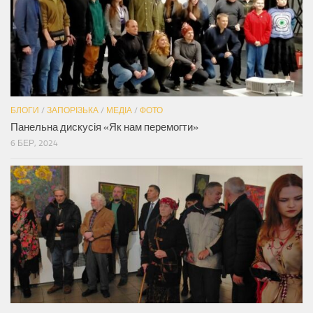
БЛОГИ
/
ЗАПОРІЗЬКА
/
МЕДІА
/
ФОТО
Панельна дискусія «Як нам перемогти»
6 БЕР, 2024