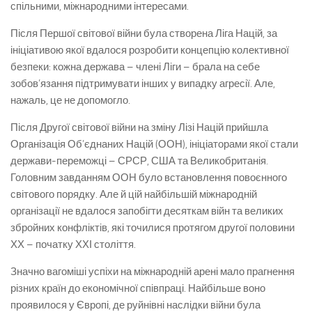
спільними, міжнародними інтересами.
Після Першої світової війни була створена Ліга Націй, за
ініціативою якої вдалося розробити концепцію колективної
безпеки: кожна держава – члені Ліги – брала на себе
зобов’язання підтримувати інших у випадку агресії. Але,
нажаль, це не допомогло.
Після Другої світової війни на зміну Лізі Націй прийшла
Організація Об’єднаних Націй (ООН), ініціаторами якої стали
держави-переможці – СРСР, США та Великобританія.
Головним завданням ООН було встановлення повоєнного
світового порядку. Але й цій найбільшій міжнародній
організації не вдалося запобігти десяткам війн та великих
збройних конфліктів, які точилися протягом другої половини
ХХ – початку ХХІ століття.
Значно вагоміші успіхи на міжнародній арені мало прагнення
різних країн до економічної співпраці. Найбільше воно
проявилося у Європі, де руйнівні наслідки війни була