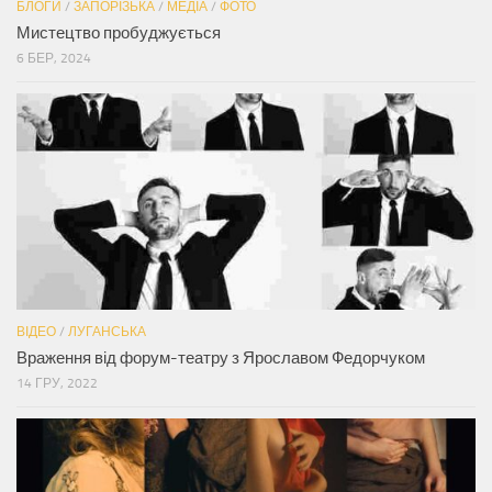
БЛОГИ
/
ЗАПОРІЗЬКА
/
МЕДІА
/
ФОТО
Мистецтво пробуджується
6 БЕР, 2024
ВІДЕО
/
ЛУГАНСЬКА
Враження від форум-театру з Ярославом Федорчуком
14 ГРУ, 2022