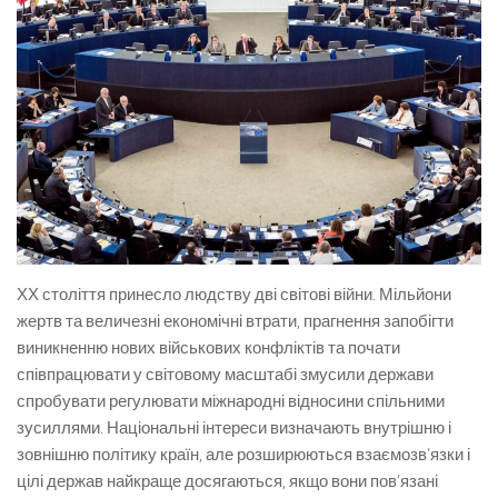
ХХ століття принесло людству дві світові війни. Мільйони
жертв та величезні економічні втрати, прагнення запобігти
виникненню нових військових конфліктів та почати
співпрацювати у світовому масштабі змусили держави
спробувати регулювати міжнародні відносини спільними
зусиллями. Національні інтереси визначають внутрішню і
зовнішню політику країн, але розширюються взаємозв’язки і
цілі держав найкраще досягаються, якщо вони пов’язані