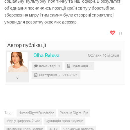
соціальну, культурну, політичну та інші сфери. В результаті
об’єднання посилились позиції країн світу у боротьбі за
збереження миру і тим самим були створені сприятливі
умови для розвитку окремих держав.
0
Автор публікації
Olha Rylova
Офлайн 10 місяців
Коментарі: 0
Публікації: 5
Реєстрація: 23-11-2021
0
Tags:
HumanRightsFoundation
Peace in Digital Era
Мир у цифровий час
Фундація прав людини
ФундаціяПравЛюдини
ЧДТУ
Черкаська область