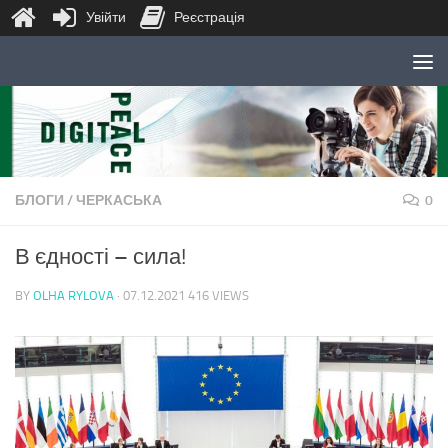
Увійти
Реєстрація
Skip to content
БЛОГИ
/
ЧЕРКАСЬКА
0
В єдності – сила!
BY
OLHA RYLOVA
·
07.12.2021
416 VIEWS