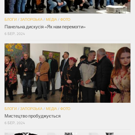
БЛОГИ
/
ЗАПОРІЗЬКА
/
МЕДІА
/
ФОТО
Панельна дискусія «Як нам перемогти»
6 БЕР, 2024
БЛОГИ
/
ЗАПОРІЗЬКА
/
МЕДІА
/
ФОТО
Мистецтво пробуджується
6 БЕР, 2024