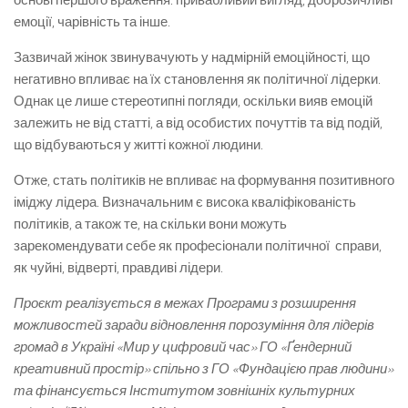
основі першого враження: привабливий вигляд, доброзичливі
емоції, чарівність та інше.
Зазвичай жінок звинувачують у надмірній емоційності, що
негативно впливає на їх становлення як політичної лідерки.
Однак це лише стереотипні погляди, оскільки вияв емоцій
залежить не від статті, а від особистих почуттів та від подій,
що відбуваються у житті кожної людини.
Отже, стать політиків не впливає на формування позитивного
іміджу лідера. Визначальним є висока кваліфікованість
політиків, а також те, на скільки вони можуть
зарекомендувати себе як професіонали політичної справи,
як чуйні, відверті, правдиві лідери.
Проєкт реалізується в межах Програми з розширення
можливостей заради відновлення порозуміння для лідерів
громад в Україні «Мир у цифровий час» ГО «Ґендерний
креативний простір» спільно з ГО «Фундацією прав людини»
та фінансується Інститутом зовнішніх культурних