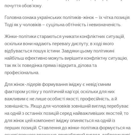
почуття обов’язку.
Головна ознака українських політиків-жінок – їх чітка позиція.
Тоді як у чоловіків – суцільна обтічність і невизначеність.
Жінки-політики стараються уникати конфліктних ситуацій,
оскільки вони надають перевагу диспуту, в ході якого
відбувається пошук істини. Завдяки цьому політикині
найбільш ефективно можуть вирішити конфліктну ситуацію,
так як їх поведінка пряма і відкрита, ділова та
професіональна.
Для жінок-лідерів формування іміджу є невід’ємним
фактором успіху у політичній кар’єрі, оскільки для них
важливим є не лише особисті якості, професійність, а й
зовнішність. Якщо для чоловіків зовнішній вигляд перебуває
на одній з останніх позицій серед найважливіших якостей, то
для жінок цей компонент іміджу опиняється на одній із
перших позицій. Ставлення до жінки-політика формується на