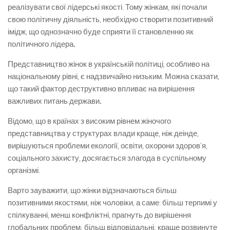
реалізувати свої лідерські якості. Тому жінкам, які почали
свою політичну діяльність, необхідно створити позитивний
імідж, що однозначно буде сприяти її становленню як
політичного лідера
.
Представництво жінок в українській політиці, особливо на
національному рівні, є надзвичайно низьким. Можна сказати,
що такий фактор деструктивно впливає на вирішення
важливих питань держави
.
Відомо, що в країнах з високим рівнем жіночого
представництва у структурах влади краще, ніж деінде,
вирішуються проблеми екології, освіти, охорони здоров’я,
соціального захисту, досягається злагода в суспільному
організмі.
Варто зауважити, що жінки відзначаються більш
позитивними якостями, ніж чоловіки, а саме: більш терпимі у
спілкуванні, менш конфліктні, прагнуть до вирішення
глобальних проблем; більш відповідальні; краще розвинуте