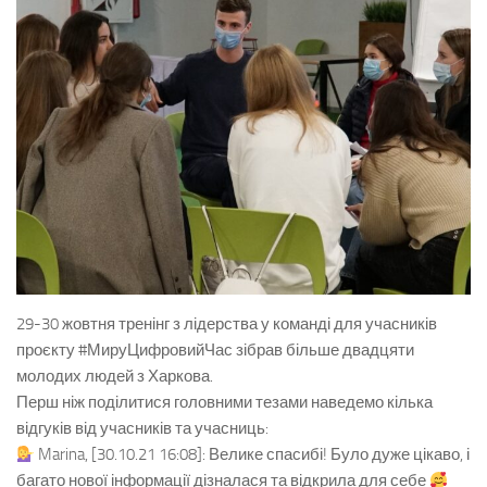
29-30 жовтня тренінг з лідерства у команді для учасників
проєкту #МируЦифровийЧас зібрав більше двадцяти
молодих людей з Харкова.
Перш ніж поділитися головними тезами наведемо кілька
відгуків від учасників та учасниць:
Marina, [30.10.21 16:08]: Велике спасибі! Було дуже цікаво, і
багато нової інформації дізналася та відкрила для себе