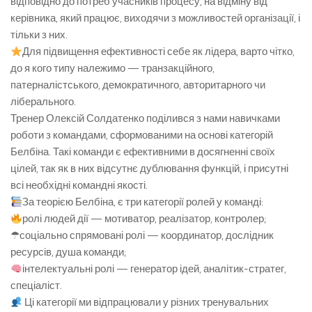
відповідно до потреб учасників процесу, на відміну від
керівника, який працює, виходячи з можливостей організації, і
тільки з них.
Для підвищення ефективності себе як лідера, варто чітко,
до я кого типу належимо — транзакційного,
патерналістського, демократичного, авторитарного чи
ліберального.
Тренер Олексій Солдатенко поділився з нами навичками
роботи з командами, сформованими на основі категорій
Белбіна. Такі команди є ефективними в досягненні своїх
цілей, так як в них відсутнє дублювання функцій, і присутні
всі необхідні командні якості.
За теорією Белбіна, є три категорії ролей у команді:
ролі людей дії — мотиватор, реалізатор, контролер;
☂соціально спрямовані ролі — координатор, дослідник
ресурсів, душа команди;
інтелектуальні ролі — генератор ідей, аналітик-стратег,
спеціаліст.
Ці категорії ми відпрацювали у різних тренувальних