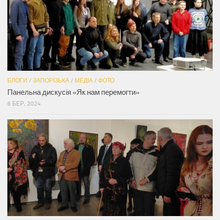
БЛОГИ
/
ЗАПОРІЗЬКА
/
МЕДІА
/
ФОТО
Панельна дискусія «Як нам перемогти»
6 БЕР, 2024