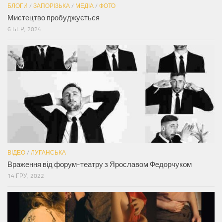
БЛОГИ
/
ЗАПОРІЗЬКА
/
МЕДІА
/
ФОТО
Мистецтво пробуджується
6 БЕР, 2024
ВІДЕО
/
ЛУГАНСЬКА
Враження від форум-театру з Ярославом Федорчуком
14 ГРУ, 2022