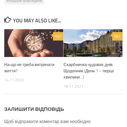
ФундаціяПравЛюдини
YOU MAY ALSO LIKE...
0
0
На що не треба витрачати
Скарбничка чудових днів.
життя?
Щоденник (День 1 – перші
хвилини…)
14.11.2022
18.11.2021
ЗАЛИШИТИ ВІДПОВІДЬ
Щоб відправити коментар вам необхідно