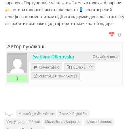
вправах «Паркувальне місце»та «Готель в горах». А вправи
«чотири головних якості лідера» та
«спотворений
телефон» допомогли нам підбити підсумки двох днів тренінгу
та зробити висновки щодо пріоритетних якостей лідера.
0
Автор публікації
Svitlana Olkhovska
Офлайн 5 років
Коментарі: 0
Публікації: 17
Реєстрація: 15-11-2021
2
Tags:
HumanRightsFoundation
Peace in Digital Era
Мир у цифровий час
Молодіжне лідерство
сучасна молодь