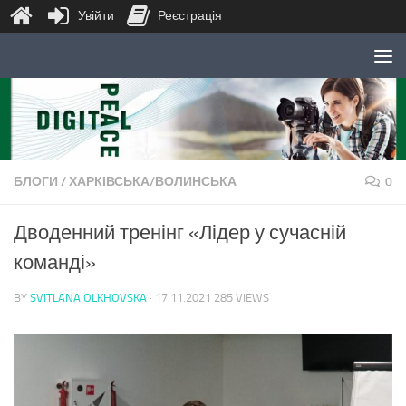
Увійти
Реєстрація
Skip to content
БЛОГИ
/
ХАРКІВСЬКА/ВОЛИНСЬКА
0
Дводенний тренінг «Лідер у сучасній
команді»
BY
SVITLANA OLKHOVSKA
·
17.11.2021
285 VIEWS