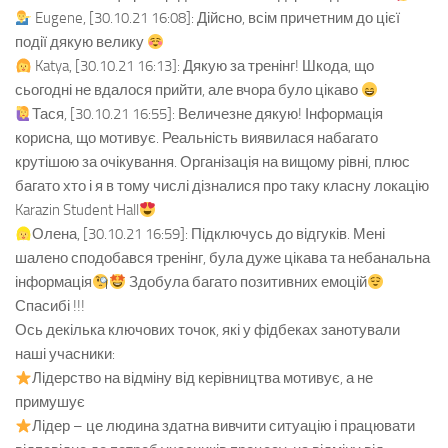
Eugene, [30.10.21 16:08]: Дійсно, всім причетним до цієї
події дякую велику
Katya, [30.10.21 16:13]: Дякую за тренінг! Шкода, що
сьогодні не вдалося прийти, але вчора було цікаво
Тася, [30.10.21 16:55]: Величезне дякую! Інформація
корисна, що мотивує. Реальність виявилася набагато
крутішою за очікування. Організація на вищому рівні, плюс
багато хто і я в тому числі дізналися про таку класну локацію
Karazin Student Hall
Олена, [30.10.21 16:59]: Підключусь до відгуків. Мені
шалено сподобався тренінг, була дуже цікава та небанальна
інформація
Здобула багато позитивних емоцій
Спасибі !!!
Ось декілька ключових точок, які у фідбеках занотували
наші учасники:
Лідерство на відміну від керівництва мотивує, а не
примушує
Лідер – це людина здатна вивчити ситуацію і працювати