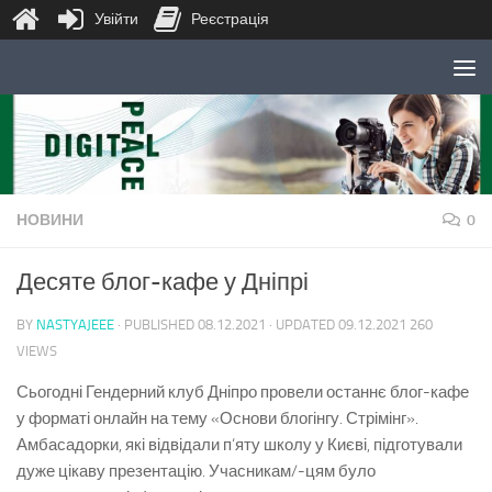
Увійти
Реєстрація
Skip to content
НОВИНИ
0
Десяте блог-кафе у Дніпрі
BY
NASTYAJEEE
· PUBLISHED
08.12.2021
· UPDATED
09.12.2021
260
VIEWS
Сьогодні Гендерний клуб Дніпро провели останнє блог-кафе
у форматі онлайн на тему «Основи блогінгу. Стрімінг».
Амбасадорки, які відвідали п‘яту школу у Києві, підготували
дуже цікаву презентацію. Учасникам/-цям було