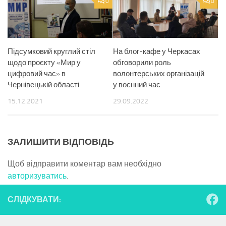
0
0
Підсумковий круглий стіл
На блог-кафе у Черкасах
щодо проєкту «Мир у
обговорили роль
цифровий час» в
волонтерських організацій
Чернівецькій області
у воєнний час
15.12.2021
29.09.2022
ЗАЛИШИТИ ВІДПОВІДЬ
Щоб відправити коментар вам необхідно
авторизуватись
.
СЛІДКУВАТИ: