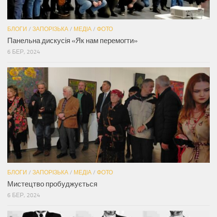
БЛОГИ
/
ЗАПОРІЗЬКА
/
МЕДІА
/
ФОТО
Панельна дискусія «Як нам перемогти»
6 БЕР, 2024
БЛОГИ
/
ЗАПОРІЗЬКА
/
МЕДІА
/
ФОТО
Мистецтво пробуджується
6 БЕР, 2024