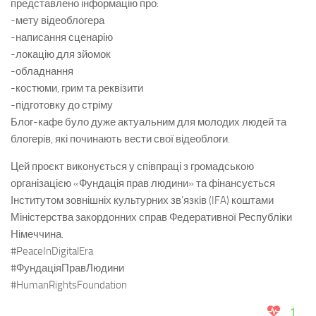
представлено інформацію про:
-мету відеоблогера
-написання сценарію
-локацію для зйомок
-обладнання
-костюми, грим та реквізити
-підготовку до стріму
Блог-кафе було дуже актуальним для молодих людей та
блогерів, які починають вести свої відеоблоги.
Цей проєкт виконується у співпраці з громадською
організацією «Фундація прав людини» та фінансується
Інститутом зовнішніх культурних зв’язків (IFA) коштами
Міністерства закордонних справ Федеративної Республіки
Німеччина.
#PeaceInDigitalEra
#ФундаціяПравЛюдини
#HumanRightsFoundation
1