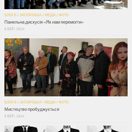
БЛОГИ
/
ЗАПОРІЗЬКА
/
МЕДІА
/
ФОТО
Панельна дискусія «Як нам перемогти»
6 БЕР, 2024
БЛОГИ
/
ЗАПОРІЗЬКА
/
МЕДІА
/
ФОТО
Мистецтво пробуджується
6 БЕР, 2024