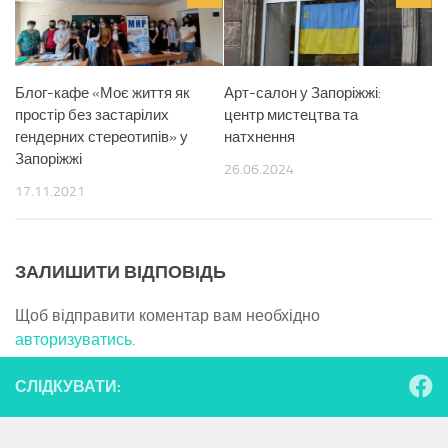
Блог-кафе «Моє життя як
Арт-салон у Запоріжжі:
простір без застарілих
центр мистецтва та
гендерних стереотипів» у
натхнення
Запоріжжі
26.06.2024
17.11.2021
ЗАЛИШИТИ ВІДПОВІДЬ
Щоб відправити коментар вам необхідно
авторизуватись
.
СЛІДКУВАТИ: