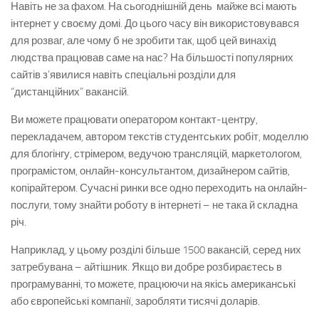
Навіть не за фахом. На сьогоднішній день майже всі мають
інтернет у своєму домі. До цього часу він використовувався
для розваг, але чому б не зробити так, щоб цей винахід
людства працював саме на нас? На більшості популярних
сайтів з’явилися навіть спеціальні розділи для
“дистанційних” вакансій.
Ви можете працювати оператором контакт-центру,
перекладачем, автором текстів студентських робіт, моделлю
для блогінгу, стрімером, ведучою трансляцій, маркетологом,
програмістом, онлайн-консультантом, дизайнером сайтів,
копірайтером. Сучасні ринки все одно переходить на онлайн-
послуги, тому знайти роботу в інтернеті – не така й складна
річ.
Наприклад, у цьому розділі більше 1500 вакансій, серед них
затребувана – айтішник. Якщо ви добре розбираєтесь в
програмуванні, то можете, працюючи на якісь американські
або європейські компанії, заробляти тисячі доларів.