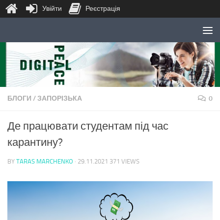
Увійти
Реєстрація
Skip to content
БЛОГИ
/
ЗАПОРІЗЬКА
0
Де працювати студентам під час
карантину?
BY
TARAS MARCHENKO
·
29.11.2021
371 VIEWS