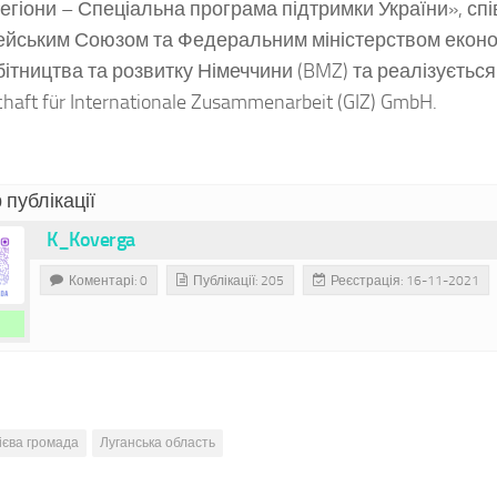
Регіони – Спеціальна програма підтримки України», сп
йським Союзом та Федеральним міністерством еконо
бітництва та розвитку Німеччини (BMZ) та реалізується
chaft für Internationale Zusammenarbeit (GIZ) GmbH.
 публікації
K_Koverga
Коментарі: 0
Публікації: 205
Реєстрація: 16-11-2021
ієва громада
Луганська область