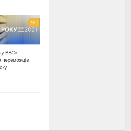
0
ку ВВС»
а переможців
оку