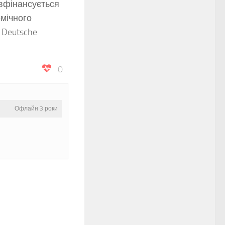
івфінансується
мічного
 Deutsche
0
Офлайн 3 роки