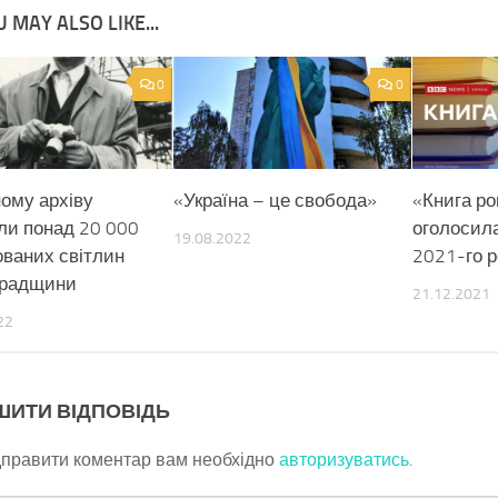
 MAY ALSO LIKE...
0
0
ому архіву
«Україна – це свобода»
«Книга ро
ли понад 20 000
оголосил
19.08.2022
ваних світлин
2021-го р
градщини
21.12.2021
22
ШИТИ ВІДПОВІДЬ
дправити коментар вам необхідно
авторизуватись
.