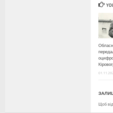
YOU
Обласн
переда
оцифро
Кірово
01.11.20
ЗАЛИ
Щоб ві