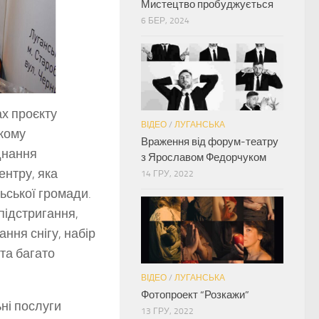
Мистецтво пробуджується
6 БЕР, 2024
ах проєкту
ВІДЕО
/
ЛУГАНСЬКА
кому
Враження від форум-театру
днання
з Ярославом Федорчуком
нтру, яка
14 ГРУ, 2022
ьської громади.
ідстригання,
ння снігу, набір
та багато
ВІДЕО
/
ЛУГАНСЬКА
Фотопроект “Розкажи”
ні послуги
13 ГРУ, 2022