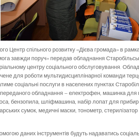
ого Центр спільного розвитку «Дієва громада» в рамк
ога завжди поруч» передав обладнання Старобільсь
ріальному центру соціального обслуговування. Обла
чене для роботи мультидисциплінарної команди терце
тиме соціальні послуги в населених пунктах Старобіл
переданого обладнання – електрофен, машинка для п
оса, бензопила, шліфмашина, набір лопат для прибира
арських сумок, медичні маски, тонометр, стерилізатор 
.
омогою даних інструментів будуть надаватись соціаль