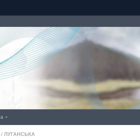
іа
/
ЛУГАНСЬКА