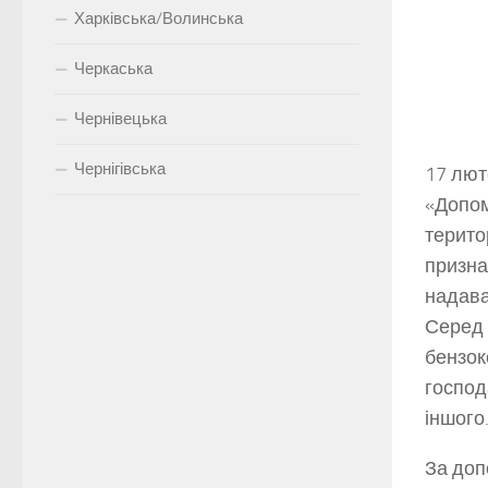
Харківська/Волинська
Черкаська
Чернівецька
Чернігівська
17 лют
«Допом
терито
призна
надава
Серед 
бензок
господ
іншого
За доп