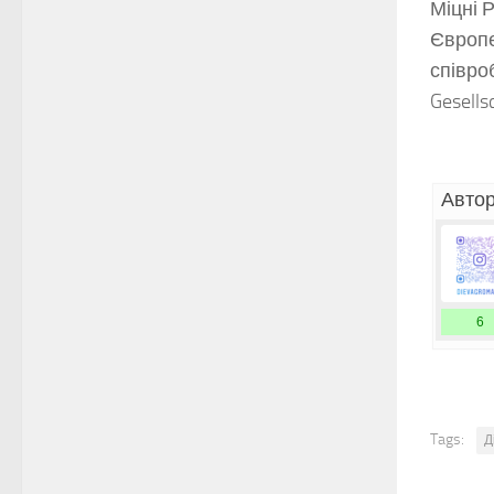
Міцні 
Європе
співро
Gesells
Автор
6
Tags:
Д