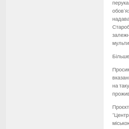
перука
обов’я
надава
Староб
залежн
мульти
Більше
Просим
вказан
на так
прожив
Проєкт
“Центр
місько