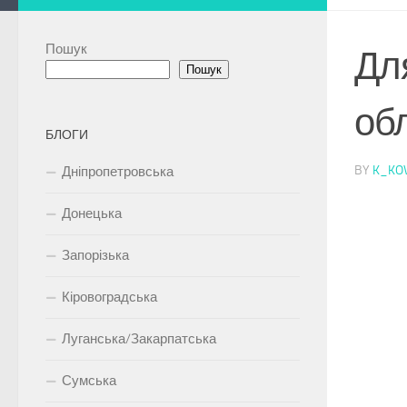
Пошук
Дл
Пошук
об
БЛОГИ
BY
K_KO
Дніпропетровська
Донецька
Запорізька
Кіровоградська
Луганська/Закарпатська
Сумська