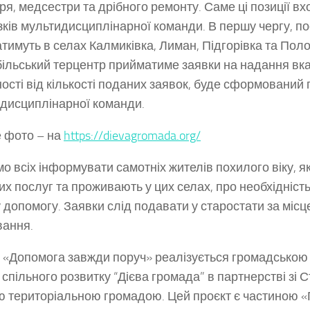
ря, медсестри та дрібного ремонту. Саме ці позиції вх
зків мультидисциплінарної команди. В першу чергу, п
тимуть в селах Калмиківка, Лиман, Підгорівка та Пол
ільський терцентр прийматиме заявки на надання вка
ості від кількості поданих заявок, буде сформований г
дисциплінарної команди.
 фото – на
https://dievagromada.org/
о всіх інформувати самотніх жителів похилого віку, я
их послуг та проживають у цих селах, про необхідніст
у допомогу. Заявки слід подавати у старостати за місц
ання.
 «Допомога завжди поруч» реалізується громадською 
 спільного розвитку “Дієва громада” в партнерстві зі 
ю територіальною громадою. Цей проєкт є частиною 