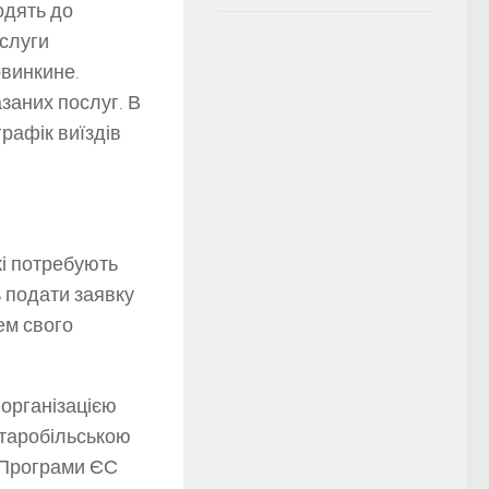
одять до
ослуги
овинкине.
заних послуг. В
рафік виїздів
кі потребують
ь подати заявку
ем свого
організацією
Старобільською
«Програми ЄС