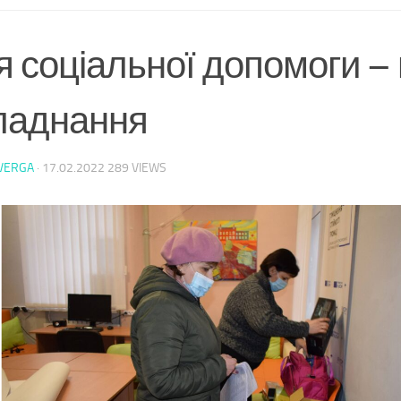
я соціальної допомоги –
ладнання
VERGA
·
17.02.2022
289 VIEWS