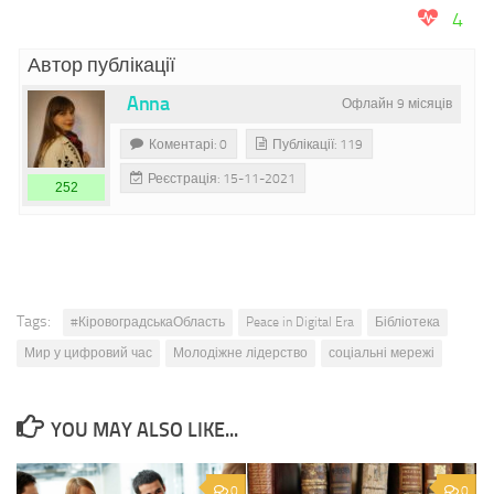
4
Автор публікації
Anna
Офлайн 9 місяців
Коментарі: 0
Публікації: 119
Реєстрація: 15-11-2021
252
Tags:
#КіровоградськаОбласть
Peace in Digital Era
Бібліотека
Мир у цифровий час
Молодіжне лідерство
соціальні мережі
YOU MAY ALSO LIKE...
0
0