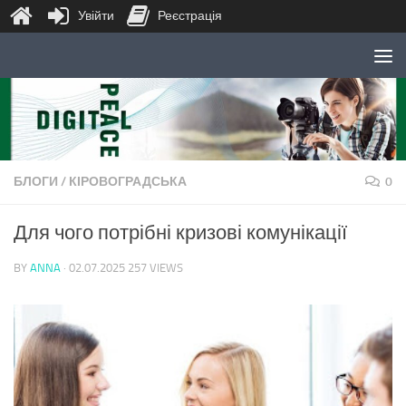
Увійти
Реєстрація
Skip to content
БЛОГИ
/
КІРОВОГРАДСЬКА
0
Для чого потрібні кризові комунікації
BY
ANNA
·
02.07.2025
257 VIEWS