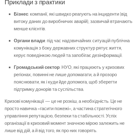
Приклади з практики
Бізнес
: компанії, які швидко реагують на інциденти (від
витоку даних до виробничих аварій), зазвичай втрачають
менше клієнтів.
Органи влади
: під час надзвичайних ситуацій публічна
комунікація з боку державних структур рятує життя,
керує поведінкою людей та запобігає дезінформації.
Громадський сектор
: НУО, які працюють у кризових
регіонах, повинні не лише допомагати, а й прозоро
пояснювати, як і куди йде допомога, щоб зберегти
підтримку донорів та суспільства.
Кризові комунікації — це не розкіш, а необхідність. Це не
просто навичка «гасити пожежі», а частина стратегічного
управління репутацією, безпеки та стабільності. Успіх
організації в кризовий момент значною мірою залежить не
лише від дій, а й від того, як про них говорять.