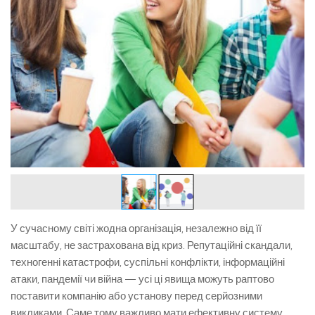
У сучасному світі жодна організація, незалежно від її
масштабу, не застрахована від криз. Репутаційні скандали,
техногенні катастрофи, суспільні конфлікти, інформаційні
атаки, пандемії чи війна — усі ці явища можуть раптово
поставити компанію або установу перед серйозними
викликами. Саме тому важливо мати ефективну систему