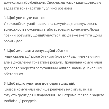
домислами або фейками. Своєчасна комунікація дозволяє
задавати тон і наратив публічної розмови.
3. Щоб уникнути паніки.
У кризовій ситуації правильна комунікація знижує рівень
тривожності в суспільстві або всередині колективу. Люди
повинні розуміти, що відбувається, які дії вже вжиті та що їм
робити далі.
4. Щоб зменшити репутаційні збитки.
Імідж організації може бути зруйнований за лічені хвилини,
але відновлення триватиме роками. Правильна комунікація
дозволяє зберегти репутаційний капітал, навіть у найгірших
обставинах.
5. Щоб підготуватися до подальших дій.
Кризові комунікації не лише реагують на ситуацію, а й
готують ґрунт для її подолання. Це інструмент стабілізації та
мобілізації ресурсів.