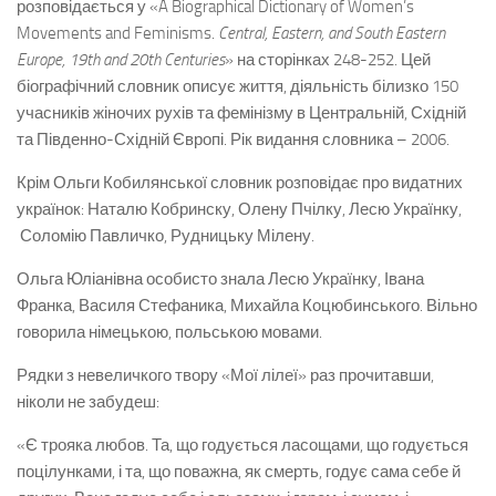
розповідається у «A Biographical Dictionary of Women’s
Movements and Feminisms.
Central, Eastern, and South Eastern
Europe, 19th and 20th Centuries
» на сторінках 248-252. Цей
біографічний словник описує життя, діяльність білизко 150
учасників жіночих рухів та фемінізму в Центральній, Східній
та Південно-Східній Європі. Рік видання словника – 2006.
Крім Ольги Кобилянської словник розповідає про видатних
українок: Наталю Кобринску, Олену Пчілку, Лесю Українку,
Соломію Павличко, Рудницьку Мілену.
Ольга Юліанівна особисто знала Лесю Українку, Івана
Франка, Василя Стефаника, Михайла Коцюбинського. Вільно
говорила німецькою, польською мовами.
Рядки з невеличкого твору «Мої лілеї» раз прочитавши,
ніколи не забудеш:
«Є трояка любов. Та, що годується ласощами, що годується
поцілунками, і та, що поважна, як смерть, годує сама себе й