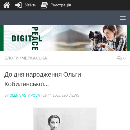
Увійти
Реєстрація
Skip to content
БЛОГИ
/
ЧЕРКАСЬКА
0
До дня народження Ольги
Кобилянської…
BY
OLENA ASTAPOVA
·
26.11.2022
290 VIEWS