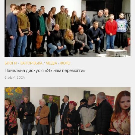
БЛОГИ
/
ЗАПОРІЗЬКА
/
МЕДІА
/
ФОТО
Панельна дискусія «Як нам перемогти»
6 БЕР, 2024