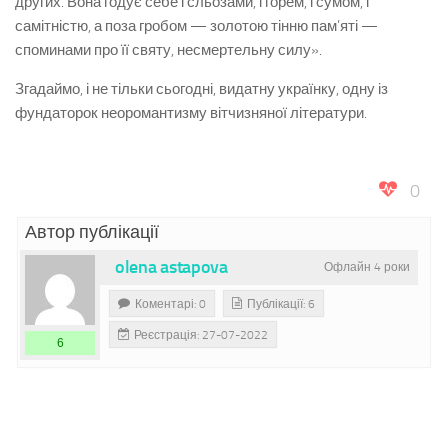
других. Вона годує себе і сльозами, і горем, і сумом, і
самітністю, а поза гробом — золотою тінню пам’яті —
споминами про її святу, несмертельну силу».
Згадаймо, і не тільки сьогодні, видатну українку, одну із
фундаторок неоромантизму вітчизняної літератури.
0
Автор публікації
olena astapova
Офлайн 4 роки
Коментарі: 0
Публікації: 6
Реєстрація: 27-07-2022
6