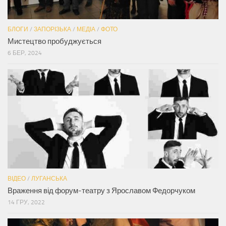
БЛОГИ
/
ЗАПОРІЗЬКА
/
МЕДІА
/
ФОТО
Мистецтво пробуджується
6 БЕР, 2024
ВІДЕО
/
ЛУГАНСЬКА
Враження від форум-театру з Ярославом Федорчуком
14 ГРУ, 2022