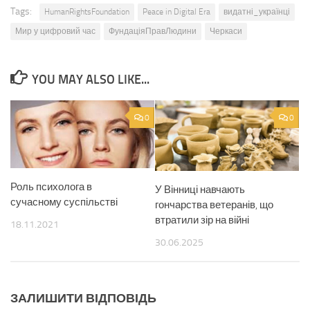
Tags:
HumanRightsFoundation
Peace in Digital Era
видатні_українці
Мир у цифровий час
ФундаціяПравЛюдини
Черкаси
YOU MAY ALSO LIKE...
0
0
Роль психолога в
У Вінниці навчають
сучасному суспільстві
гончарства ветеранів, що
втратили зір на війні
18.11.2021
30.06.2025
ЗАЛИШИТИ ВІДПОВІДЬ