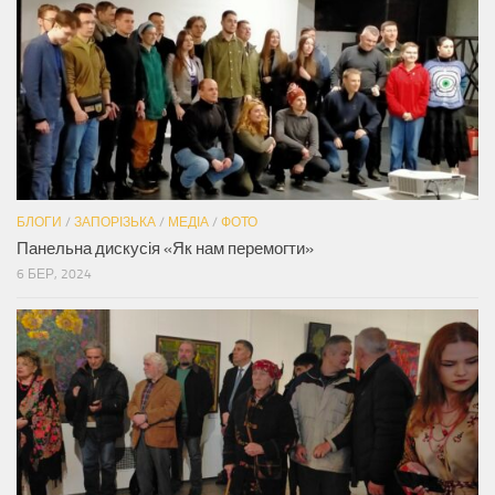
БЛОГИ
/
ЗАПОРІЗЬКА
/
МЕДІА
/
ФОТО
Панельна дискусія «Як нам перемогти»
6 БЕР, 2024