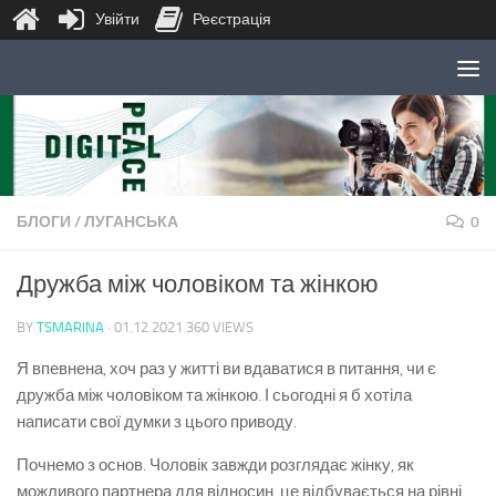
Увійти
Реєстрація
Skip to content
БЛОГИ
/
ЛУГАНСЬКА
0
Дружба між чоловіком та жінкою
BY
TSMARINA
·
01.12.2021
360 VIEWS
Я впевнена, хоч раз у житті ви вдаватися в питання, чи є
дружба між чоловіком та жінкою. І сьогодні я б хотіла
написати свої думки з цього приводу.
Почнемо з основ. Чоловік завжди розглядає жінку, як
можливого партнера для відносин, це відбувається на рівні