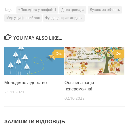
Tags:
#Поведінка у конфлікті
Дієва громада
Луганська область
Мир у цифровий час
Фундація прав людини
YOU MAY ALSO LIKE...
0
0
Молодіжне лідерство
Освічена нація –
непереможна!
21.11.2021
02.10.2022
ЗАЛИШИТИ ВІДПОВІДЬ