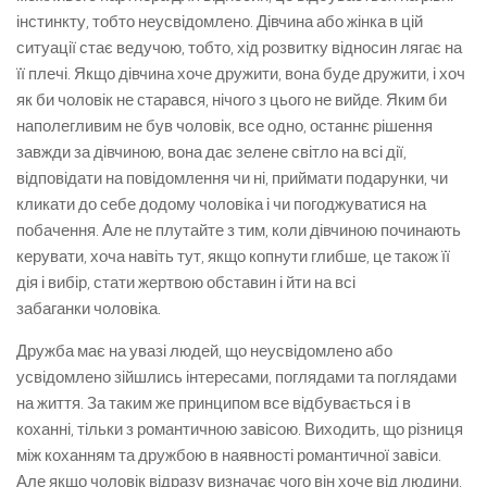
інстинкту, тобто неусвідомлено. Дівчина або жінка в цій
ситуації стає ведучою, тобто, хід розвитку відносин лягає на
її плечі. Якщо дівчина хоче дружити, вона буде дружити, і хоч
як би чоловік не старався, нічого з цього не вийде. Яким би
наполегливим не був чоловік, все одно, останнє рішення
завжди за дівчиною, вона дає зелене світло на всі дії,
відповідати на повідомлення чи ні, приймати подарунки, чи
кликати до себе додому чоловіка і чи погоджуватися на
побачення. Але не плутайте з тим, коли дівчиною починають
керувати, хоча навіть тут, якщо копнути глибше, це також її
дія і вибір, стати жертвою обставин і йти на всі
забаганки чоловіка.
Дружба має на увазі людей, що неусвідомлено або
усвідомлено зійшлись інтересами, поглядами та поглядами
на життя. За таким же принципом все відбувається і в
коханні, тільки з романтичною завісою. Виходить, що різниця
між коханням та дружбою в наявності романтичної завіси.
Але якщо чоловік відразу визначає чого він хоче від людини,