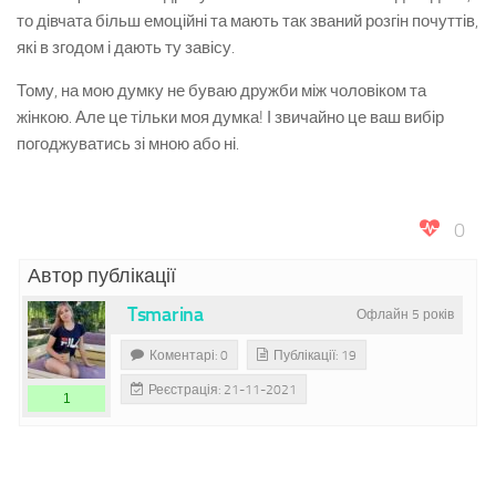
то дівчата більш емоційні та мають так званий розгін почуттів,
які в згодом і дають ту завісу.
Тому, на мою думку не буваю дружби між чоловіком та
жінкою. Але це тільки моя думка! І звичайно це ваш вибір
погоджуватись зі мною або ні.
0
Автор публікації
Tsmarina
Офлайн 5 років
Коментарі: 0
Публікації: 19
Реєстрація: 21-11-2021
1