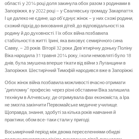
області: у 2014 році доля закинула обох разом з родинами в
Запоріжжя, в у 2022 році – у Свалявську громаду Закарпаття.
І це далеко не єдине, що об’єднує жінок – у них схожі родини,
схожий підхід до виховання дітей, до відповідальності за
родину й до духовності. І їх обох війна позбавила
стабільності в житті. Ірині, яка виховує семирічного сина
Савву, – 28 років. Віторії 32 роки. Дев’ятирічну доньку Поліну
Віка народила 31 травня 2014 року, і коли немовляті було 18
днів, була змушена вперше тікати від війни з Луганщини в
Запоріжжя. Шестирічний Тимофій народився вже в Запоріжжі.
Обох жінок війна позбавила можливості вчасно отримати
“дипломну” професію: через різні обставини Віка залишила
технікум в Алчевську, де отримувала фах економіста, а Іра
не змогла закінчити Первомайське медичне училище.
Щоправда, знання, здобуті за кілька років навчання й
практики, обом все-таки стали у пригоді.
Восьмирічний період між двома переселеннями обидві