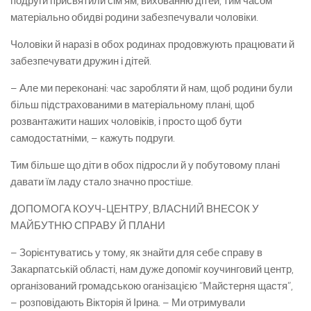
подруги присвятили сім’ям, вихованню дітей, тим часом
матеріально обидві родини забезпечували чоловіки.
Чоловіки й наразі в обох родинах продовжують працювати й
забезпечувати дружин і дітей.
– Але ми переконані: час заробляти й нам, щоб родини були
більш підстрахованими в матеріальному плані, щоб
розвантажити наших чоловіків, і просто щоб бути
самодостатніми, – кажуть подруги.
Тим більше що діти в обох підросли й у побутовому плані
давати їм ладу стало значно простіше.
ДОПОМОГА КОУЧ-ЦЕНТРУ, ВЛАСНИЙ ВНЕСОК У
МАЙБУТНЮ СПРАВУ Й ПЛАНИ
– Зорієнтуватись у тому, як знайти для себе справу в
Закарпатській області, нам дуже допоміг коучинговий центр,
організований громадською оганізацією “Майстерня щастя”,
– розповідають Вікторія й Ірина. – Ми отримували