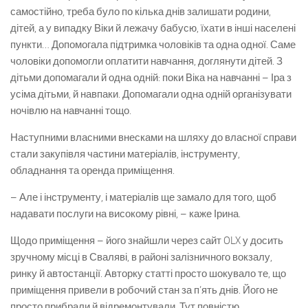
самостійно, треба було по кілька днів залишати родини,
дітей, а у випадку Віки й лежачу бабусю, їхати в інші населені
пункти… Допомогала підтримка чоловіків та одна одної. Саме
чоловіки допомогли оплатити навчання, доглянути дітей. З
дітьми допомагали й одна одній: поки Віка на навчанні – Іра з
усіма дітьми, й навпаки. Допомагали одна одній організувати
ночівлю на навчанні тощо.
Наступними власними внесками на шляху до власної справи
стали закупівля частини матеріалів, інструменту,
обладнання та оренда приміщення.
– Але і інструменту, і матеріалів ще замало для того, щоб
надавати послуги на високому рівні, – каже Ірина.
Щодо приміщення – його знайшли через сайт OLX у досить
зручному місці в Сваляві, в районі залізничного вокзалу,
ринку й автостанції. Авторку статті просто шокувало те, що
приміщення привели в робочий стан за п’ять днів. Його не
просто прибрали й відремонтували. Тут повністю