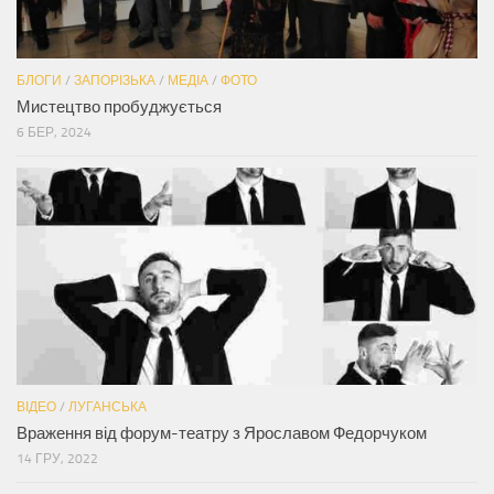
БЛОГИ
/
ЗАПОРІЗЬКА
/
МЕДІА
/
ФОТО
Мистецтво пробуджується
6 БЕР, 2024
ВІДЕО
/
ЛУГАНСЬКА
Враження від форум-театру з Ярославом Федорчуком
14 ГРУ, 2022