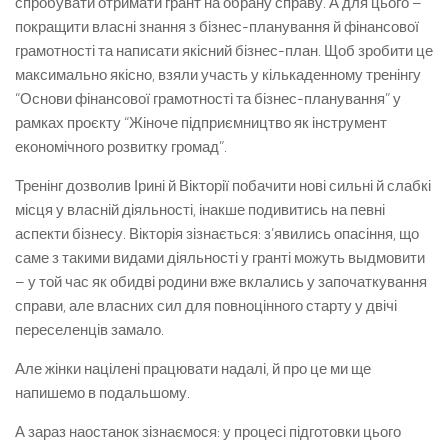
спробувати отримати грант на обрану справу. А для цього –
покращити власні знання з бізнес-планування й фінансової
грамотності та написати якісний бізнес-план. Щоб зробити це
максимально якісно, взяли участь у кількаденному тренінгу
“Основи фінансової грамотності та бізнес-планування” у
рамках проєкту “Жіноче підприємництво як інструмент
економічного розвитку громад”.
Тренінг дозволив Ірині й Вікторії побачити нові сильні й слабкі
місця у власній діяльності, інакше подивитись на певні
аспекти бізнесу. Вікторія зізнається: з’явились опасіння, що
саме з такими видами діяльності у гранті можуть выдмовити
– у той час як обидві родини вже вклались у започаткування
справи, але власних сил для повноцінного старту у двічі
переселенців замало.
Але жінки націлені працювати надалі, й про це ми ще
напишемо в подальшому.
А зараз наостанок зізнаємося: у процесі підготовки цього