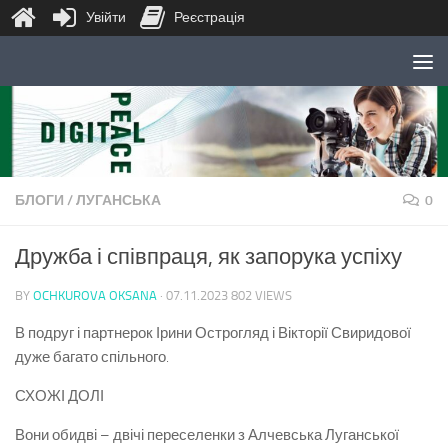
Увійти
Реєстрація
Skip to content
БЛОГИ
/
ЛУГАНСЬКА
0
Дружба і співпраця, як запорука успіху
BY
OCHKUROVA OKSANA
·
07.11.2023
802 VIEWS
В подруг і партнерок Ірини Острогляд і Вікторії Свиридової
дуже багато спільного.
СХОЖІ ДОЛІ
Вони
обидві – двічі переселенки з Алчевська Луганської