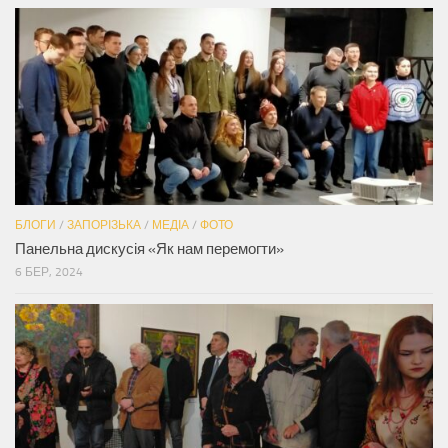
БЛОГИ
/
ЗАПОРІЗЬКА
/
МЕДІА
/
ФОТО
Панельна дискусія «Як нам перемогти»
6 БЕР, 2024