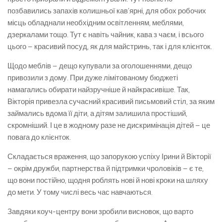
позбавились запахів колишньої кав’ярні, для обох робочих
місць обладнали необхідним освітленням, меблями,
дзеркалами тощо. Тут є навіть чайник, кава з чаєм, і всього
цього – красивий посуд, як для майстринь, так і для клієнток.
Щодо меблів – дещо купували за оголошеннями, дещо
привозили з дому. При дуже лімітованому бюджеті
намагались обирати найзручніше й найкрасивіше. Так,
Вікторія привезла сучасний красивий письмовий стіл, за яким
займались вдома її діти, а дітям залишила простіший,
скромніший. І це в жодному разе не дискримінація дітей – це
повага до клієнток.
Складається враження, що запорукою успіху Ірини й Вікторії
– окрім дружби, партнерства й підтримки чроловіків – є те,
що вони постійно, щодня роблять нові й нові кроки на шляху
до мети. У тому числі весь час навчаються.
Завдяки коуч-центру вони зробили висновок, що варто