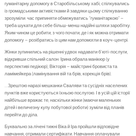
гуманітарну допомогу в Старобільському хабі, спілкувались
із громадськими активістками й завдяки цьому спілкуванню
зрозуміли: час припиняти обмежуватись “гуманітаркою” –
треба шукати для себе більш-менш надійні шляхи заробітку.
Яким чином це робити, з чого почати, де і як можна отримати
допомогу – розібратись із цим нам допомогли в коуч-центрі.
Жінки зупинились на рішенні удвох надавати б’юті-послуги,
відкривши спільний салон. Ірина обрала манікюр (у
перспективі педікюр), Вікторія – майстрині бровиста та
ламімейкера (ламінування вій та брів, корекція брів).
…Зрештою наразі мешканки Сваляви та сусідніх населених
пунктів вже користуються їхньою послугою. І в усій цій історії
найбільше вражає те, наскільки жінки (маючи маленьких
дітей і величезну купу побутової роботи) зуміли від планів
перейти до діла.
Буквально за лічені тижні Віка й Іра пройшли відповідне
навчання, отримали сертифікати. Навчання оплачували