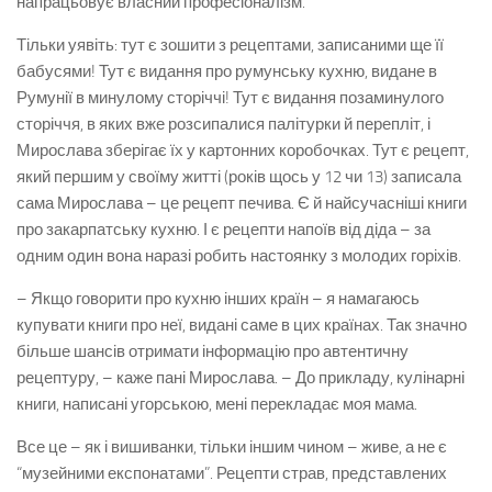
напрацьовує власний професіоналізм.
Тільки уявіть: тут є зошити з рецептами, записаними ще її
бабусями! Тут є видання про румунську кухню, видане в
Румунії в минулому сторіччі! Тут є видання позаминулого
сторіччя, в яких вже розсипалися палітурки й перепліт, і
Мирослава зберігає їх у картонних коробочках. Тут є рецепт,
який першим у своїму житті (років щось у 12 чи 13) записала
сама Мирослава – це рецепт печива. Є й найсучасніші книги
про закарпатську кухню. І є рецепти напоїв від діда – за
одним один вона наразі робить настоянку з молодих горіхів.
– Якщо говорити про кухню інших країн – я намагаюсь
купувати книги про неї, видані саме в цих країнах. Так значно
більше шансів отримати інформацію про автентичну
рецептуру, – каже пані Мирослава. – До прикладу, кулінарні
книги, написані угорською, мені перекладає моя мама.
Все це – як і вишиванки, тільки іншим чином – живе, а не є
“музейними експонатами”. Рецепти страв, представлених