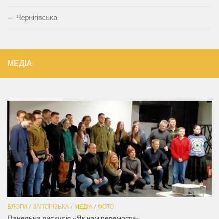
Чернігівська
МЕДІА:
БЛОГИ
/
ЗАПОРІЗЬКА
/
МЕДІА
/
ФОТО
Панельна дискусія «Як нам перемогти»