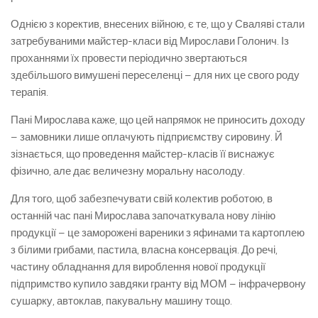
Однією з коректив, внесених війною, є те, що у Сваляві стали
затребуваними майстер-класи від Мирослави Голонич. Із
проханнями їх провести періодично звертаються
здебільшого вимушені переселенці – для них це свого роду
терапія.
Пані Мирослава каже, що цей напрямок не приносить доходу
– замовники лише оплачують підприємству сировину. Й
зізнається, що проведення майстер-класів її виснажує
фізично, але дає величезну моральну насолоду.
Для того, щоб забезпечувати свій колектив роботою, в
останній час пані Мирослава започаткувала нову лінію
продукції – це заморожені вареники з яфинами та картоплею
з білими грибами, пастила, власна консервація. До речі,
частину обладнання для вироблення нової продукції
підпримство купило завдяки гранту від МОМ – інфрачервону
сушарку, автоклав, пакувальну машину тощо.