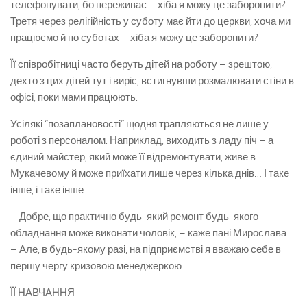
телефонувати, бо переживає – хіба я можу це заборонити?
Третя через релігійність у суботу має йти до церкви, хоча ми
працюємо й по суботах – хіба я можу це заборонити?
Її співробітниці часто беруть дітей на роботу – зрештою,
дехто з цих дітей тут і виріс, встигнувши розмалювати стіни в
офісі, поки мами працюють.
Усілякі “позаплановості” щодня трапляються не лише у
роботі з персоналом. Наприклад, виходить з ладу піч – а
єдиний майстер, який може її відремонтувати, живе в
Мукачевому й може приїхати лише через кілька днів… І таке
інше, і таке інше…
– Добре, що практично будь-який ремонт будь-якого
обладнання може виконати чоловік, – каже пані Мирослава.
– Але, в будь-якому разі, на підприємстві я вважаю себе в
першу чергу кризовою менеджеркою.
ЇЇ НАВЧАННЯ