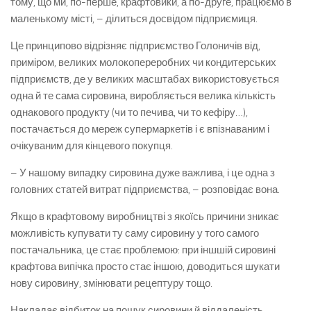
тому, що ми, по-перше, крафтовики, а по-друге, працюємо в
маленькому місті, – ділиться досвідом підприємиця.
Це принципово відрізняє підприємство Голоничів від,
приміром, великих молокопереробних чи кондитерських
підприємств, де у великих масштабах використовується
одна й те сама сировина, виробляється велика кількість
однакового продукту (чи то печива, чи то кефіру…),
постачається до мереж супермаркетів і є впізнаваним і
очікуваним для кінцевого покупця.
– У нашому випадку сировина дуже важлива, і це одна з
головних статей витрат підприємства, – розповідає вона.
Якщо в крафтовому виробництві з якоїсь причини зникає
можливість купувати ту саму сировину у того самого
постачальника, це стає проблемою: при іншшій сировині
крафтова випічка просто стає іншою, доводиться шукати
нову сировину, змінювати рецептуру тощо.
Накладає відбиток на пошук сировини й віддаленість