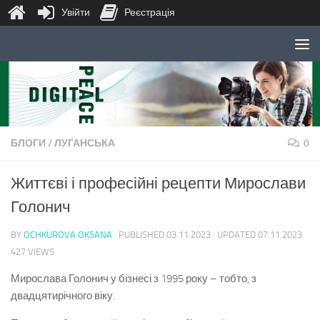
Увійти
Реєстрація
Skip to content
БЛОГИ
/
ЛУГАНСЬКА
0
Життєві і професійні рецепти Мирослави
Голонич
BY
OCHKUROVA OKSANA
· PUBLISHED
03.11.2023
· UPDATED
07.11.2023
427 VIEWS
Мирослава Голонич у бізнесі з 1995 року – тобто, з
двадцятирічного віку.