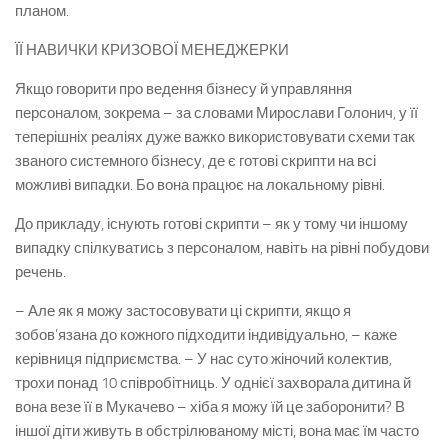
планом.
ЇЇ НАВИЧКИ КРИЗОВОЇ МЕНЕДЖЕРКИ
Якщо говорити про ведення бізнесу й управляння
персоналом, зокрема – за словами Мирослави Голонич, у її
теперішніх реаліях дуже важко використовувати схеми так
званого системного бізнесу, де є готові скрипти на всі
можливі випадки. Бо вона працює на локальному рівні.
До прикладу, існують готові скрипти – як у тому чи іншому
випадку спілкуватись з персоналом, навіть на рівні побудови
речень.
– Але як я можу застосовувати ці скрипти, якщо я
зобов’язана до кожного підходити індивідуально, – каже
керівниця підприємства. – У нас суто жіночий колектив,
трохи понад 10 співробітниць. У однієї захворала дитина й
вона везе її в Мукачево – хіба я можу їй це заборонити? В
іншої діти живуть в обстрілюваному місті, вона має їм часто