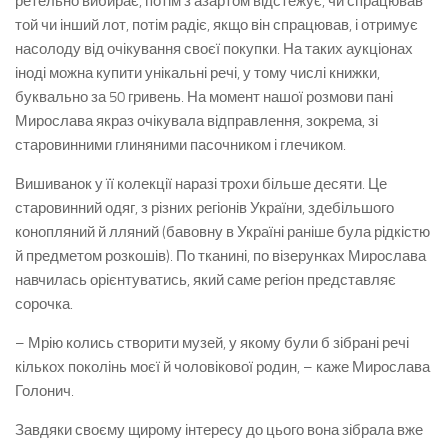
ретельно вибирає, потім з азартом відстежує, чи спрацював
той чи інший лот, потім радіє, якщо він спрацював, і отримує
насолоду від очікування своєї покупки. На таких аукціонах
іноді можна купити унікальні речі, у тому числі книжки,
буквально за 50 гривень. На момент нашої розмови пані
Мирослава якраз очікувала відправлення, зокрема, зі
старовинними глиняними пасочником і глечиком.
Вишиванок у її колекції наразі трохи більше десяти. Це
старовинний одяг, з різних регіонів України, здебільшого
конопляний й лляний (бавовну в Україні раніше була рідкістю
й предметом розкошів). По тканині, по візерунках Мирослава
навчилась орієнтуватись, який саме регіон представляє
сорочка.
– Мрію колись створити музей, у якому були б зібрані речі
кількох поколінь моєї й чоловікової родин, – каже Мирослава
Голонич.
Завдяки своєму щирому інтересу до цього вона зібрала вже