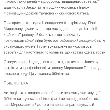
чимало таких речей – від сорочок і вишиваних серветок її
діда й баби з Закарпаття й родини чоловіка з Івано-
Франківщини до копії трудової книжки свого батька.
Така пристасть – одна із складових її патріотизму. Пані
Мирославу цікавить все, що має відношення до історії її
країни та її регіону. Їй болить те, що на початку
повномасштабної війни було розграбовано й знищено безліч
українських музеїв. І тому вона прагне по можливості
зберегти для наступних поколінь те, що наразій йде в історію.
Стосується це і ще однієї її колекції, яка яскраво ілюструє
патріотизм, професіоналізм і повагу Мирослави Голонич до
власного роду. Це унікальна бібліотека.
ЇЇ БІБЛІОТЕКА
Авторці статті пощастило побачити невелику частину цієї
бібліотеки – унікальної ілюстрації не лише до особистості
пані Мирослави, а й до того, як вона напрацьовувала й