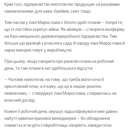
Крім того, підприємство виготовляє продукцію за разовими
замовленнями: для кава-брейків, свят тощо.
Тим часом у пані Мирослави є безліч ідей і планів – попри те,
що їх постійно корегує війна. Як мінімум – створити екоферму
на базі нинішнього деревопереробного підприємства. Тим
більше що врожай з власного саду й городу пані Мирослава й
зараз використовує у виробництві.
При цьому, якщо говорити про ранкові плани на робочий
день, то такі плани в неї здебільшого відсутні.
– Чоловік наполягає на тому, що треба мати хоча б
орієнтовний план, а я кажу, що це в наших реаліях
неможливо, – стверджує пані Мирослава, спираючись на
власний досвід.
Кожен її робочий день змушує відшліфовувати вже давно
набуті навички кризової менеджерки – бо обладнання
ламається чи діти співробітниць хворіють завжди поза