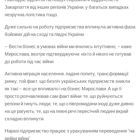
Закарпаття від інших регіонів України, у багатьох випадках
незручна логістика тощо.
Дуже сильно на роботу підприємства вплинула активна фаза
бойових дій на сході та півдні України.
– Вести бізнес в умовах війни ми вчились інтуїтивно, – каже
Мирослава, вкотре підтверджуючи: ніхто й нікого не готував
до роботи під час війни.
Активна міграція населення, падіня попиту, трансформації
ринку, той факт, що безліч українських підприємств зникли
як такі – все це впливало і на бізнес Мирослави. А ще її
просто розчавлював сам факт війни: те, що руйнуються
регіони й гинуть люди; те, що співгромадяни іноді дуже дивно
на це рагують; те, що на певні речі пересічній людині вкрай
складно вплинути.
Наразі підприємство працює з урахуванням переведення “на
рейки війни”.