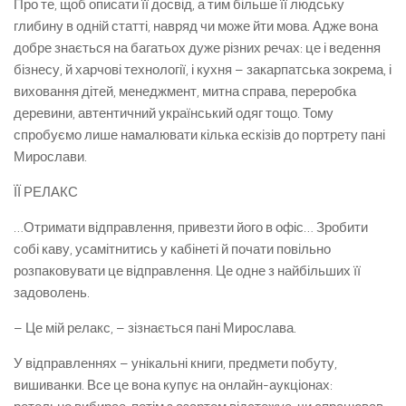
Про те, щоб описати її досвід, а тим більше її людську
глибину в одній статті, навряд чи може йти мова. Адже вона
добре знається на багатьох дуже різних речах: це і ведення
бізнесу, й харчові технології, і кухня – закарпатська зокрема, і
виховання дітей, менеджмент, митна справа, переробка
деревини, автентичний
український одяг тощо. Тому
спробуємо лише намалювати кілька ескізів до портрету пані
Мирослави.
ЇЇ РЕЛАКС
…Отримати відправлення, привезти його в офіс… Зробити
собі каву, усамітнитись у кабінеті й почати повільно
розпаковувати це відправлення. Це одне з найбільших її
задоволень.
– Це мій релакс, – зізнається пані Мирослава.
У відправленнях – унікальні книги, предмети побуту,
вишиванки. Все це вона купує на онлайн-аукціонах: