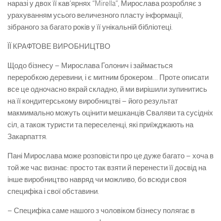
наразі у двох її кав’ярнях “Mirella”, Мирослава розробляє з
урахуванням усього величезного пласту інформації,
зібраного за багато років у її унікальній бібліотеці.
ЇЇ КРАФТОВЕ ВИРОБНИЦТВО
Щодо бізнесу – Мирослава Голонич і займається
переробкою деревини, і є митним брокером… Проте описати
все це одночасно вкрай складно, й ми вирішили зупинитись
на її кондитерському виробництві – його результат
макмимально можуть оцінити мешканців Сваляви та сусідніх
сіл, а також туристи та переселенці, які приїжджають на
Закарпаття.
Пані Мирослава може розповісти про це дуже багато – хоча в
той же час визнає: просто так взяти й перенести її досвід на
інше виробництво навряд чи можливо, бо всюди своя
специфіка і свої обставини.
– Специфіка саме нашого з чоловіком бізнесу полягає в