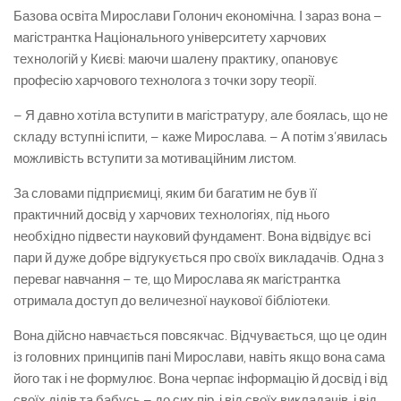
Базова освіта Мирослави Голонич економічна. І зараз вона –
магістрантка Національного університету харчових
технологій у Києві: маючи шалену практику, опановує
професію харчового технолога з точки зору теорії.
– Я давно хотіла вступити в магістратуру, але боялась, що не
складу вступні іспити, – каже Мирослава. – А потім з’явилась
можливість вступити за мотиваційним листом.
За словами підприємиці, яким би багатим не був її
практичний досвід у харчових технологіях, під нього
необхідно підвести науковий фундамент. Вона відвідує всі
пари й дуже добре відгукується про своїх викладачів. Одна з
переваг навчання – те, що Мирослава як магістрантка
отримала доступ до величезної наукової бібліотеки.
Вона дійсно навчається повсякчас. Відчувається, що це один
із головних принципів пані Мирослави, навіть якщо вона сама
його так і не формулює. Вона черпає інформацію й досвід і від
своїх дідів та бабусь – до сих пір, і від своїх викладачів, і від