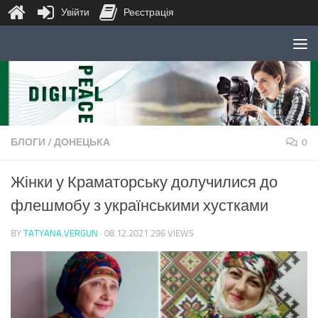
Увійти
Реєстрація
Skip to content
БЛОГИ
/
ДОНЕЦЬКА
0
Жінки у Краматорську долучилися до
флешмобу з українськими хустками
BY
TATYANA.VERGUN
·
08.12.2021
296 VIEWS