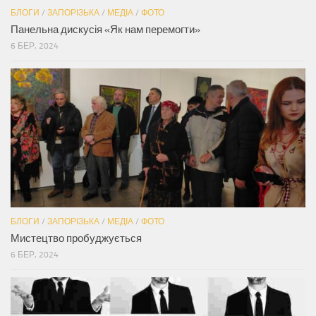
БЛОГИ
/
ЗАПОРІЗЬКА
/
МЕДІА
/
ФОТО
Панельна дискусія «Як нам перемогти»
6 БЕР, 2024
БЛОГИ
/
ЗАПОРІЗЬКА
/
МЕДІА
/
ФОТО
Мистецтво пробуджується
6 БЕР, 2024