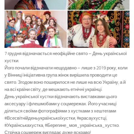
7 грудня відзначається неофіційне свято – День української
хустки.
Його почали відзначати нещодавно – лише з 2019 року, коли
у Вінниці ініціативна група жінок вирішила проводити це
свято. Згодом воно поширилося не лише на всю Україну, а й
на всі країни світу, де мешкають етнічні українці.
День української хустки відзначають виставками цього
аксесуару і флешмобами у соцмережах. Його учасниці
діляться своїми фотографіями з хустками з хештегами
#Всесвітнійденьукраїнськоїхустки, #красаухустці,
#Українськахустка, #Берегине_моя_українська_хустко.
Стрічка соцмереж виглядає дуже яскраво!