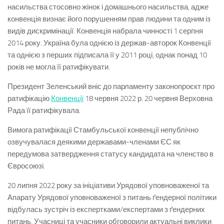
насильства стосовно жінок і домашнього насильства, адже
конвенція визнає його порушенням прав людини та одним із
видів дискримінації. Конвенція набрала чинності 1 серпня
2014 року. Україна була однією із держав-авторок Конвенції
та однією з перших підписала її у 2011 році, однак понад 10
років не могла її ратифікувати.
Президент Зеленський вніс до парламенту законопроєкт про
ратифікацію
Конвенції
18 червня 2022 р. 20 червня Верховна
Рада її ратифікувала.
Вимога ратифікації Стамбульської конвенції непублічно
озвучувалася деякими державами-членами ЄС як
передумова затвердження статусу кандидата на членство в
Євросоюзі.
20 липня 2022 року за ініціативи Урядової уповноваженої та
Апарату Урядової уповноваженої з питань ґендерної політики
відбулась зустріч із експертками/експертами з ґендерних
питань. Учасниці та учасники обговорили актуальні виклики