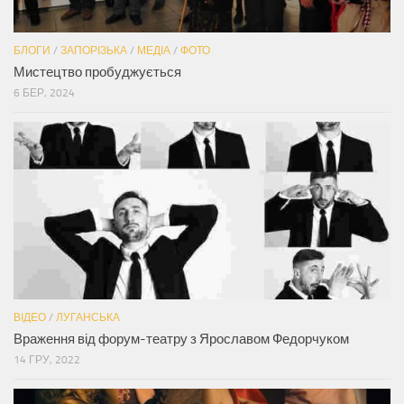
БЛОГИ
/
ЗАПОРІЗЬКА
/
МЕДІА
/
ФОТО
Мистецтво пробуджується
6 БЕР, 2024
ВІДЕО
/
ЛУГАНСЬКА
Враження від форум-театру з Ярославом Федорчуком
14 ГРУ, 2022