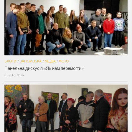
БЛОГИ
/
ЗАПОРІЗЬКА
/
МЕДІА
/
ФОТО
Панельна дискусія «Як нам перемогти»
6 БЕР, 2024