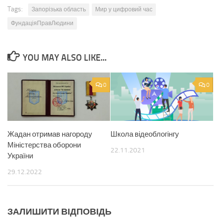
Tags:
Запорізька область
Мир у цифровий час
ФундаціяПравЛюдини
YOU MAY ALSO LIKE...
0
0
Жадан отримав нагороду
Школа відеоблогінгу
Міністерства оборони
22.11.2021
України
29.12.2022
ЗАЛИШИТИ ВІДПОВІДЬ