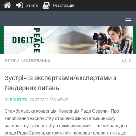
Увійти
Реєстрація
Skip to content
БЛОГИ
/
ЗАПОРІЗЬКА
0
Зустріч із експертками/експертами з
ґендерних питань
BY
BOLICHEK
·
20.07.2022
330 VIEWS
Стамбульська конвенція (Конвенція Ради Європи «Про
запобігання насильству стосовно жінок і домашньому
насильству та боротьбу з цими явищами» – це міжнародна
угода Ради Європи, метою якої є нульова толерантність до