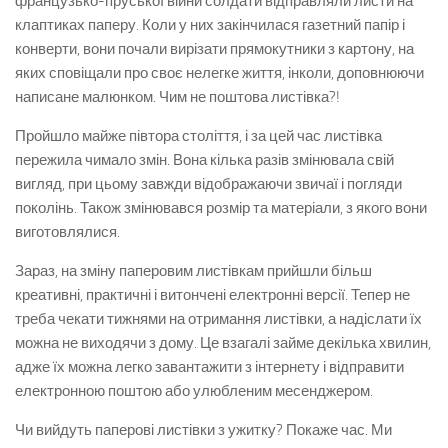
французько-пруської війни солдати відправляли листи на
клаптиках паперу. Коли у них закінчилася газетний папір і
конверти, вони почали вирізати прямокутники з картону, на
яких сповіщали про своє нелегке життя, інколи, доповнюючи
написане малюнком. Чим не поштова листівка?!
Пройшло майже півтора століття, і за цей час листівка
пережила чимало змін. Вона кілька разів змінювала свій
вигляд, при цьому завжди відображаючи звичаї і погляди
поколінь. Також змінювався розмір та матеріали, з якого вони
виготовлялися.
Зараз, на зміну паперовим листівкам прийшли більш
креативні, практичні і витончені електронні версії. Тепер не
треба чекати тижнями на отримання листівки, а надіслати їх
можна не виходячи з дому. Це взагалі займе декілька хвилин,
адже їх можна легко завантажити з інтернету і відправити
електронною поштою або улюбленим месенджером.
Чи вийдуть паперові листівки з ужитку? Покаже час. Ми