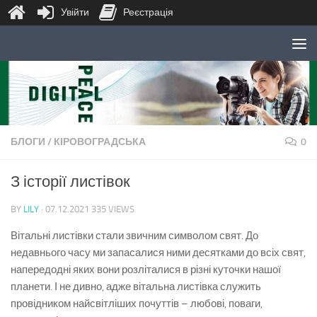
Увійти
Реєстрація
Skip to content
БЛОГИ
/
КІРОВОГРАДСЬКА
0
З історії листівок
BY
LILY
·
07.12.2021
335 VIEWS
Вітальні листівки стали звичним символом свят. До
недавнього часу ми запасалися ними десятками до всіх свят,
напередодні яких вони розліталися в різні куточки нашої
планети. І не дивно, адже вітальна листівка служить
провідником найсвітліших почуттів – любові, поваги,