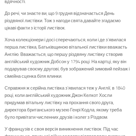
вдячності.
До речі, чи знаєте ви, що 9 грудня відзначається День
різдвяної листівки. Тож з нагоди свята давайте згадаємо
цікаві факти з історії листівок.
Хоча колекціонери і досі сперечаються, коли і де з’явилася
перша листівка, Батьківщиною вітальної листівки вважаєть
Англію. Вважається, що першу різдвяну листівку створив
англійський художник Добсон у 1794 році. На картці, яку він
подарував своєму другові, був зображений зимовий пейзаж і
сімейна сценка біля ялинки.
Справжня ж серійна листівка з’явилася теж у Англії, в 1840
році, коли англійський художник Джон Келкот Хосли
придумав вітальну листівку на прохання свого друга,
директора британського музею Генрі Кодла, якому треба
було привітати численних друзів і колег з Різдвом.
У французів є своя версія виникнення листівок. Під час