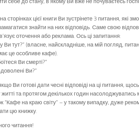
ти себе до стану, в якому Ви вже не почуваєтесь гос
на сторінках цієї книги Ви зустрінете 3 питання, які з
намагатися знайти на них відповідь. Саме свою відповід
в’язує оточення або реклама. Ось ці запитання:
му Ви тут?” (власне, найскладніше, на мій погляд, пита
має це особливе кафе).
боїтеся Ви смерті?”
 вдоволені Ви?”
кщо Ви готові дати чесні відповіді на ці питання, щось
 житті та протягом декількох годин насолоджуватись м
ок “Кафе на краю світу” – у такому випадку, дуже рек
ати цю книжку.
ого читання!