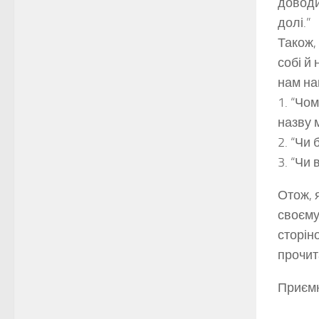
доводи
долі.”
Також, 
собі й 
нам на
1. “Чо
назву 
2. “Чи 
3. “Чи
Отож, я
своєму
сторін
прочит
Приємн