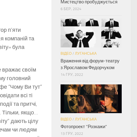
Мистецтво пробуджується
6 БЕР, 2024
ор п’яти
я компаній та
віту» була
ВІДЕО
/
ЛУГАНСЬКА
Враження від форум-театру
з Ярославом Федорчуком
е вражає своїм
14 ГРУ, 2022
ому головний
афе “Чому Ви тут”
відати всі ті
одії та притчі,
. Тільки, якщо…
ВІДЕО
/
ЛУГАНСЬКА
іту” дають цілу
Фотопроект “Розкажи”
речам чи людям
13 ГРУ, 2022