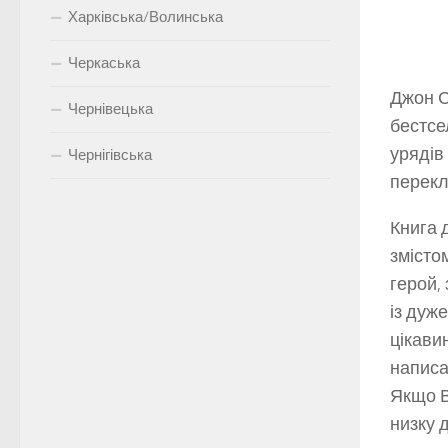
Харківська/Волинська
Черкаська
Джон С
Чернівецька
бестсе
урядів
Чернігівська
перекл
Книга 
змісто
герой,
із дуж
цікавин
написа
Якщо В
низку 