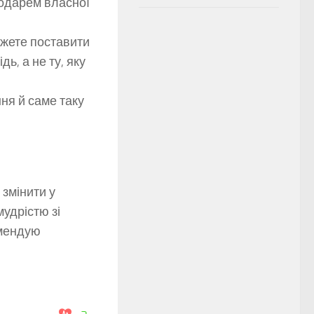
подарем власної
можете поставити
ь, а не ту, яку
ння й саме таку
 змінити у
удрістю зі
омендую