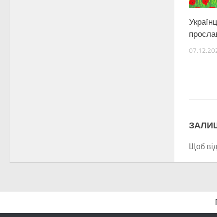
Україн
просла
07.12.20
ЗАЛИ
Щоб ві