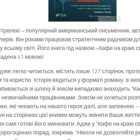
трелекі – популярний американський письменник, авт
лерів. Він роками працював стратегічним радником дл
 у всьому світі. Його книга під назвою «Кафе на краю с
адена 41 мовою!
дуже легко читається, містить лише 127 сторінок, прот
м та користю. Історія ведеться у форматі роману, в як
 збивається зі шляху й зовсім випадково знаходить “К
е незвичайними працівниками. Зовсім не хочеться розпо
ки, які чекають на нашого героя далі, але запевняю – п
ні на сторінках цієї книжки можуть змінити Ваше життя
и самі готові його змінювати. Адже у “Кафе на краю св
дорогоцінних порад, зокрема: “Ніколи не дозволяйте 