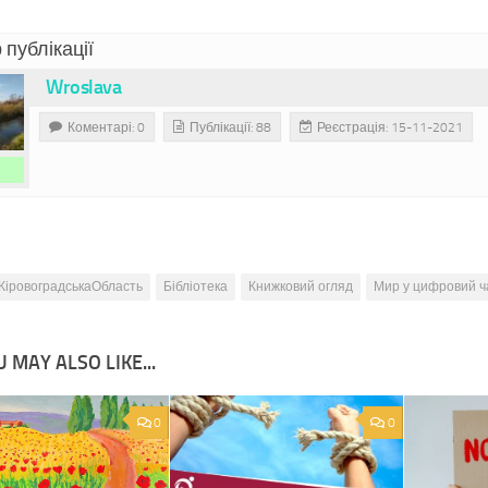
 публікації
Wroslava
Коментарі: 0
Публікації: 88
Реєстрація: 15-11-2021
КіровоградськаОбласть
Бібліотека
Книжковий огляд
Мир у цифровий ч
 MAY ALSO LIKE...
0
0