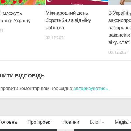
Міжнародний день
В Україні
ці зможуть
боротьби за відміну
законопро
вляти Україну
рабства
забороняє
21
вакансіях
02.12.2021
віку, стат
09.12.2021
ШИТИ ВІДПОВІДЬ
дправити коментар вам необхідно
авторизуватись
.
Головна
Про проект
Новини
Блог
Медіа