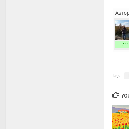
Автор
244
Tags:
#
YOU