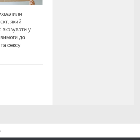
 ухвалили
єкт, який
 вказувати у
 вимоги до
і та сексу