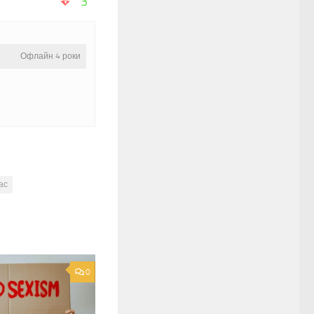
3
Офлайн 4 роки
ас
0