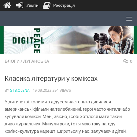
Увійти
Реєстрація
Skip to content
БЛОГИ
/
ЛУГАНСЬКА
0
Класика літератури у коміксах
BY
STB.OLENA
·
19.09.2022
291 VIEWS
У дитинстві, коли ми з дідусем частенько дивилися
американські фільми на телебаченні, герої часто читали або
купували комікси. Мені, звісно, і собі хотілося мати такий
диво журнальчик. Минули роки, і от я маю таку нагоду:
комікс-культура нарешті шириться у нас, залучаючи дітей,