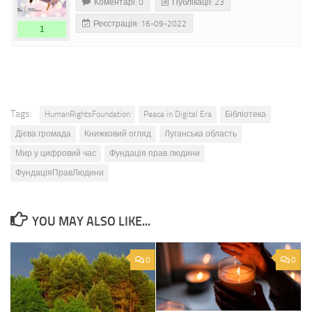
Коментарі: 0
Публікації: 23
Реєстрація: 16-09-2022
1
Tags:
HumanRightsFoundation
Peace in Digital Era
Бібліотека
Дієва громада
Книжковий огляд
Луганська область
Мир у цифровий час
Фундація прав людини
ФундаціяПравЛюдини
YOU MAY ALSO LIKE...
0
0