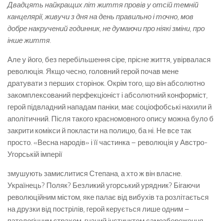
Двадцять найкращих літ життя провів у отсій темній
канцелярії, живучи з дня на день правильно і точно, мов
добре накручений годинник, не думаючи про ніякі зміни, про
інше життя.
Але у його, без перебільшення сіре, прісне життя, увірвалася
революція. Якщо чесно, головний герой почав мене
дратувати з перших сторінок. Окрім того, що він абсолютно
закомплексований перфекціоніст і абсолютний конформіст,
герой підвладний нападам паніки, має соціофобські нахили й
аполітичний. Після такого красномовного опису можна було б
закрити комікси й покласти на полицю, ба ні. Не все так
просто. «Весна народів» і її частинка – революція у Австро-
Угорській імперії
змушують замислитися Степана, а хто ж він власне.
Українець? Поляк? Безликий угорський урядник? Бігаючи
революційним містом, яке палає від вибухів та розлітається
на друзки від пострілів, герой керується лише одним –