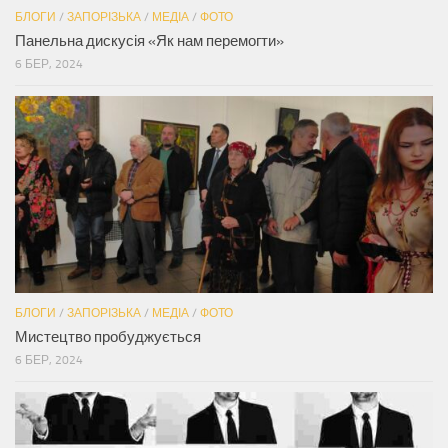
БЛОГИ
/
ЗАПОРІЗЬКА
/
МЕДІА
/
ФОТО
Панельна дискусія «Як нам перемогти»
6 БЕР, 2024
БЛОГИ
/
ЗАПОРІЗЬКА
/
МЕДІА
/
ФОТО
Мистецтво пробуджується
6 БЕР, 2024