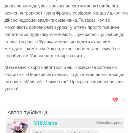
доповненням до уроків позакласного читання і глибшого
вивчення творчості Івана Франка. Усвідомлюю, що у школі ми
дійсно недооцінювали письменника. Та зараз, коли є
можливість доповнювати уроки, учитель просто повинен
хапатися за будь-яку можливість. Прекрасно, що любов до
слова, творчості Франка можна пробудити сучасним
методом – коміксом. Звісно, це не панацея, але чому б не
спробувати. Упевнена, школярі оцінять J.
Маю надію, скоро з’являться й інші комікси за мотивами
класика – «Перехресні стежки», «Для домашнього огнища»
чи навіть «Мойсей». Чому б і ні? Прекрасне доповнення до
уроків!
0
Автор публікації
STB.Olena
Офлайн 4 роки