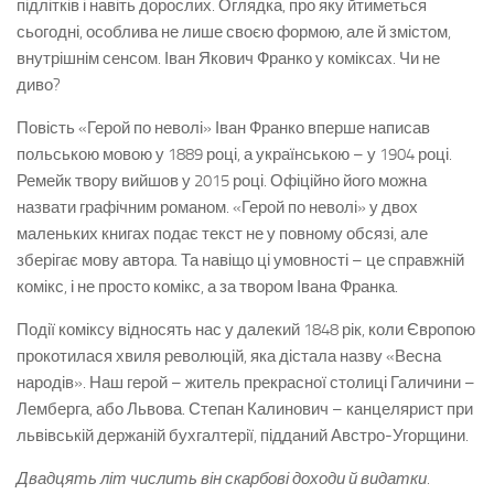
підлітків і навіть дорослих. Оглядка, про яку йтиметься
сьогодні, особлива не лише своєю формою, але й змістом,
внутрішнім сенсом. Іван Якович Франко у коміксах. Чи не
диво?
Повість «Герой по неволі» Іван Франко вперше написав
польською мовою у 1889 році, а українською – у 1904 році.
Ремейк твору вийшов у 2015 році. Офіційно його можна
назвати графічним романом. «Герой по неволі» у двох
маленьких книгах подає текст не у повному обсязі, але
зберігає мову автора. Та навіщо ці умовності – це справжній
комікс, і не просто комікс, а за твором Івана Франка.
Події коміксу відносять нас у далекий 1848 рік, коли Європою
прокотилася хвиля революцій, яка дістала назву «Весна
народів». Наш герой – житель прекрасної столиці Галичини –
Лемберга, або Львова. Степан Калинович – канцелярист при
львівській держаній бухгалтерії, підданий Австро-Угорщини.
Двадцять літ числить він скарбові доходи й видатки.