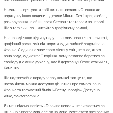
патологічним страхом, гнаний інстинктом самозбереження.
Намагання врятувати собі життя штовхають Степана до
порятунку іншої людини – дівчини Мільці. Без інтриг, любові,
розчарування не обійшлося. Степан став героєм по неволі.
Що з того вийшло – читайте у графічному романі J.
Насправді, якщо відкинути душевні хвилювання та перипетії,
графічний роман зміг відтворити куди глибший задум Івана
Франка. Людина не знає свого місця у світі, не знає, якого
вона роду, куди сягає її коріння і чому важливо боротися за
свободу (не лише духовну, але й державну). Отож, отакий він,
Каменяр.
Що надзвичайно порадувало у коміксі, так це те, що
насамкінець можна доступно дізнатися про самого Івана
Франка та тогочасний Львів і «Весну народів». Доступно,
чітко, фактографічно.
Як мені відомо, повість «Герой по неволі» не вивчається за
шкільною програмою, але, як на мене, може стати прекрасним