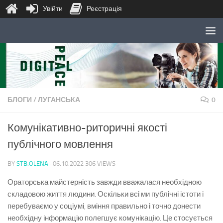
Увійти
Реєстрація
Skip to content
БЛОГИ
/
ЛУГАНСЬКА
0
Комунікативно-риторичні якості
публічного мовлення
BY
STB.OLENA
·
06.10.2022
306 VIEWS
Ораторська майстерність завжди вважалася необхідною
складовою життя людини. Оскільки всі ми публічні істоти і
перебуваємо у соціумі, вміння правильно і точно донести
необхідну інформацію полегшує комунікацію. Це стосується