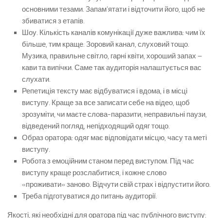
основними тезами. Запам’ятати і відточити його, щоб не
збиватися з етапів.
Шоу. Кількість каналів комунікації дуже важлива: чим їх
більше, тим краще. Зоровий канал, слуховий тощо.
Музика, правильне світло, гарні квіти, хороший запах –
кави та випічки. Саме так аудиторія налаштується вас
слухати.
Репетиція тексту має відбуватися і вдома, і в місці
виступу. Краще за все записати себе на відео, щоб
зрозуміти, чи маєте слова-паразити, неправильні паузи,
відведений погляд, непідходящий одяг тощо.
Образ оратора: одяг має відповідати місцю, часу та меті
виступу.
Робота з емоційним станом перед виступом. Під час
виступу краще розслабитися, і кожне слово
«проживати» заново. Відчути свій страх і відпустити його.
Треба підготуватися до питань аудиторії.
Якості, які необхідні для оратора під час публічного виступу: