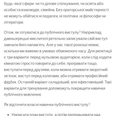
будь-якої сфери: чи то ділове спілкування, чи освіта або
особиста взаємодія, сімейна. Без ораторської майстерності
не можуть обійтися ні педагоги, ні політики, ні філософи чи
літератори.
Отож, як готуватися до публічного виступу? Наприклад,
давньогрецькі мислителі ретельно записували свій виступ
завчали його напам’ять. Але у нас такої розкоші немає,
оскільки ми живемо в умовах обмеженого часу. Для репетиції
є три варіанти: перед нульовою аудиторією, коли слід ходити
кімнатою і просто говорити до себе, програвати тощо;
виступати перед друзями, коли можна отримати зворотний
зв’язок; виступ перед колегами, аби отримати професійний
фідбек. Останній варіант складніший, але ефективніший. Такі
варіанти для тренування допоможуть покращити навички
публічного мовлення.
Як відточити власні навички публічного виступу?
Написати план виступу, а потім пропрацювати над