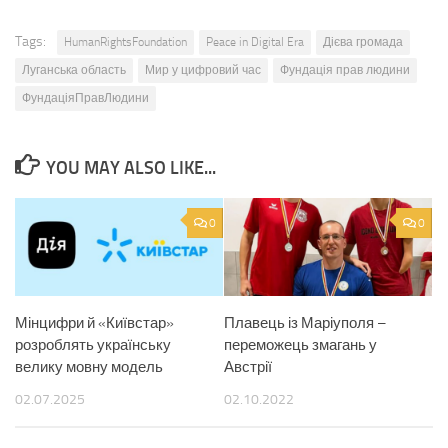
Tags:
HumanRightsFoundation
Peace in Digital Era
Дієва громада
Луганська область
Мир у цифровий час
Фундація прав людини
ФундаціяПравЛюдини
YOU MAY ALSO LIKE...
0
0
Мінцифри й «Київстар»
Плавець із Маріуполя –
розроблять українську
переможець змагань у
велику мовну модель
Австрії
02.07.2025
02.10.2022