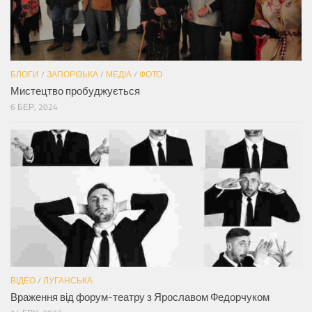
БЛОГИ
/
ЗАПОРІЗЬКА
/
МЕДІА
/
ФОТО
Мистецтво пробуджується
6 БЕР, 2024
ВІДЕО
/
ЛУГАНСЬКА
Враження від форум-театру з Ярославом Федорчуком