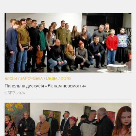
БЛОГИ
/
ЗАПОРІЗЬКА
/
МЕДІА
/
ФОТО
Панельна дискусія «Як нам перемогти»
6 БЕР, 2024