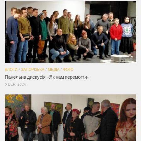
БЛОГИ
/
ЗАПОРІЗЬКА
/
МЕДІА
/
ФОТО
Панельна дискусія «Як нам перемогти»
6 БЕР, 2024