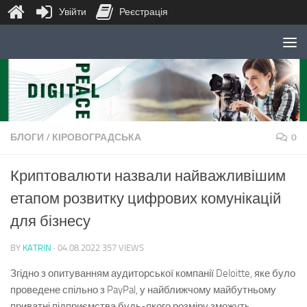
Увійти
Реєстрація
Skip to content
БЛОГИ
/
КІРОВОГРАДСЬКА
0
Криптовалюти назвали найважливішим
етапом розвитку цифрових комунікацій
для бізнесу
BY
KATRIN
·
04.08.2022
357 VIEWS
Згідно з опитуванням аудиторської компанії Deloitte, яке було
проведене спільно з PayPal, у найближчому майбутньому
приватні підприємства будь-якого розміру зможуть