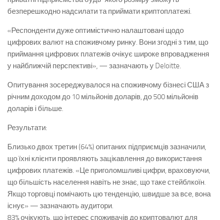
безперешкодно надсилати та приймати криптоплатежі.
«Респонденти дуже оптимістично налаштовані щодо
цифрових валют на споживчому ринку. Вони згодні з тим, що
приймання цифрових платежів очікує широке впровадження
у найближчій перспективі», — зазначають у Deloitte.
Опитування зосереджувалося на споживчому бізнесі США з
річним доходом до 10 мільйонів доларів, до 500 мільйонів
доларів і більше.
Результати:
Близько двох третин (64%) опитаних підприємців зазначили,
що їхні клієнти проявляють зацікавлення до використання
цифрових платежів. «Це приголомшливі цифри, враховуючи,
що більшість населення навіть не знає, що таке стейблкоїн.
Якщо торговці помічають цю тенденцію, швидше за все, вона
існує» — зазначають аудитори.
83% очікують, що інтерес споживачів до криптовалют для