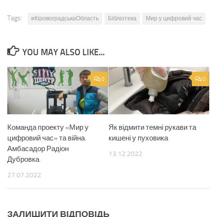
Tags:
#КіровоградськаОбласть
Бібліотека
Мир у цифровий час
YOU MAY ALSO LIKE...
0
0
Команда проекту «Мир у
Як відмити темні рукави та
цифровий час» та війна.
кишені у пуховика
Амбасадор Радіон
13.12.2022
Дубровка.
27.07.2022
ЗАЛИШИТИ ВІДПОВІДЬ