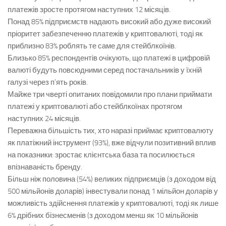
платежів зросте протягом наступних 12 місяців.
Понад 85% підприємств надають високий або дуже високий
пріоритет забезпеченню платежів у криптовалюті, тоді як
приблизно 83% роблять те саме для стейблкоїнів.
Близько 85% респондентів очікують, що платежі в цифровій
валюті будуть повсюдними серед постачальників у їхній
галузі через п’ять років.
Майже три чверті опитаних повідомили про плани приймати
платежі у криптовалюті або стейблкоїнах протягом
наступних 24 місяців.
Переважна більшість тих, хто наразі приймає криптовалюту
як платіжний інструмент (93%), вже відчули позитивний вплив
на показники: зростає клієнтська база та посилюється
впізнаваність бренду.
Більш ніж половина (54%) великих підприємців (з доходом від
500 мільйонів доларів) інвестували понад 1 мільйон доларів у
можливість здійснення платежів у криптовалюті, тоді як лише
6% дрібних бізнесменів (з доходом менш як 10 мільйонів