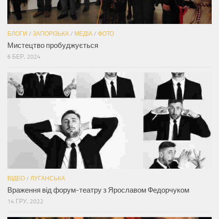
БЛОГИ
/
ЗАПОРІЗЬКА
/
МЕДІА
/
ФОТО
Мистецтво пробуджується
6 БЕР, 2024
ВІДЕО
/
ЛУГАНСЬКА
Враження від форум-театру з Ярославом Федорчуком
14 ГРУ, 2022