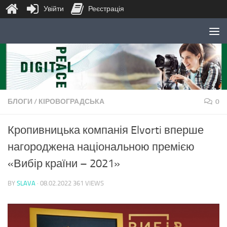
Увійти
Реєстрація
Skip to content
БЛОГИ
/
КІРОВОГРАДСЬКА
0
Кропивницька компанія Elvorti вперше
нагороджена національною премією
«Вибір країни – 2021»
BY
SLAVA
·
08.02.2022
361 VIEWS