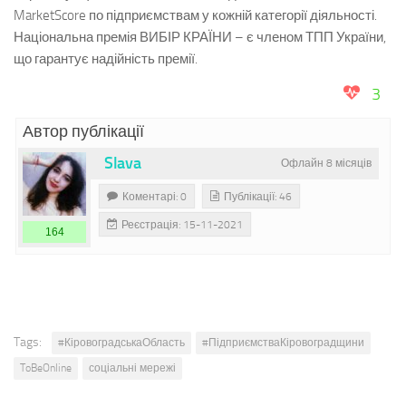
MarketScore по підприємствам у кожній категорії діяльності.
Національна премія ВИБІР КРАЇНИ – є членом ТПП України,
що гарантує надійність премії.
3
Автор публікації
Slava
Офлайн 8 місяців
Коментарі: 0
Публікації: 46
Реєстрація: 15-11-2021
164
Tags:
#КіровоградськаОбласть
#ПідприємстваКіровоградщини
ToBeOnline
соціальні мережі