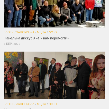
БЛОГИ
/
ЗАПОРІЗЬКА
/
МЕДІА
/
ФОТО
Панельна дискусія «Як нам перемогти»
6 БЕР, 2024
БЛОГИ
/
ЗАПОРІЗЬКА
/
МЕДІА
/
ФОТО