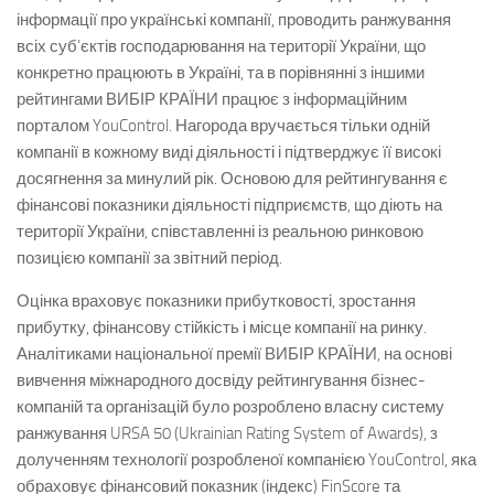
інформації про українські компанії, проводить ранжування
всіх суб’єктів господарювання на території України, що
конкретно працюють в Україні, та в порівнянні з іншими
рейтингами ВИБІР КРАЇНИ працює з інформаційним
порталом YouControl. Нагорода вручається тільки одній
компанії в кожному виді діяльності і підтверджує її високі
досягнення за минулий рік. Основою для рейтингування є
фінансові показники діяльності підприємств, що діють на
території України, співставленні із реальною ринковою
позицією компанії за звітний період.
Оцінка враховує показники прибутковості, зростання
прибутку, фінансову стійкість і місце компанії на ринку.
Аналітиками національної премії ВИБІР КРАЇНИ, на основі
вивчення міжнародного досвіду рейтингування бізнес-
компаній та організацій було розроблено власну систему
ранжування URSA 50 (Ukrainian Rating System of Awards), з
долученням технології розробленої компанією YouControl, яка
обраховує фінансовий показник (індекс) FinScore та