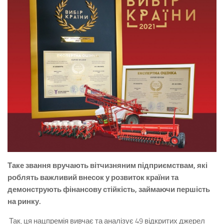
Таке звання вручають вітчизняним підприємствам, які
роблять важливий внесок у розвиток країни та
демонструють фінансову стійкість, займаючи першість
на ринку.
Так, ця нацпремія вивчає та аналізує 49 відкритих джерел