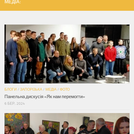
МЕДІА:
БЛОГИ
/
ЗАПОРІЗЬКА
/
МЕДІА
/
ФОТО
Панельна дискусія «Як нам перемогти»
6 БЕР, 2024