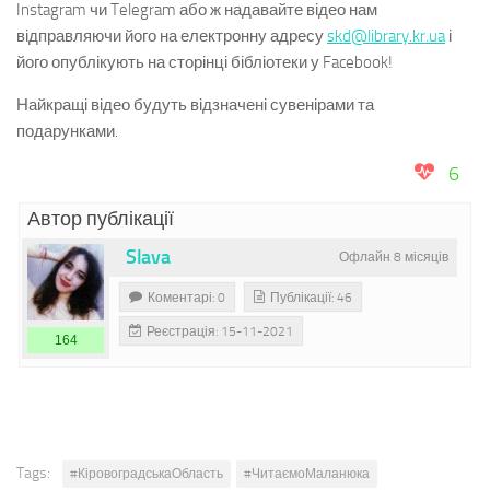
Instagram чи Telegram або ж надавайте відео нам
відправляючи його на електронну адресу
skd@library.kr.ua
і
його опублікують на сторінці бібліотеки у Facebook!
Найкращі відео будуть відзначені сувенірами та
подарунками.
6
Автор публікації
Slava
Офлайн 8 місяців
Коментарі: 0
Публікації: 46
Реєстрація: 15-11-2021
164
Tags:
#КіровоградськаОбласть
#ЧитаємоМаланюка