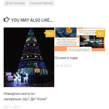
Дієва громада
соціальні мережі
YOU MAY ALSO LIKE...
0
0
Осіння історія
13.10.2022
Новорічні свята по-
запорізьки. Що? Де? Коли?
20.12.2021