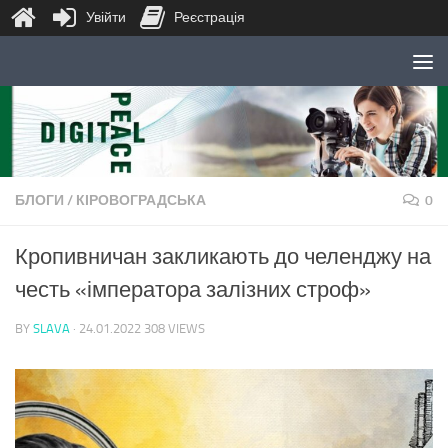
Увійти
Реєстрація
Skip to content
БЛОГИ
/
КІРОВОГРАДСЬКА
0
Кропивничан закликають до челенджу на
честь «імператора залізних строф»
BY
SLAVA
·
24.01.2022
308 VIEWS