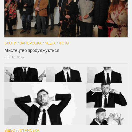
БЛОГИ
/
ЗАПОРІЗЬКА
/
МЕДІА
/
ФОТО
Мистецтво пробуджується
6 БЕР, 2024
ВІДЕО
/
ЛУГАНСЬКА