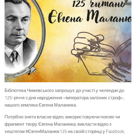
Бібліотека Чижевського запрошує до участі у челенджі до
125-річчя з дня народження «імператора залізних строф»,
нашого земляка Євгена Маланюка.
Потрібно зняти власне відео, використовуючи поезію чи
фрагмент твору Євгена Маланюка, викласти відео з
хештегом #ЄвгенМаланюк125 на своїй сторінці у Facebook,