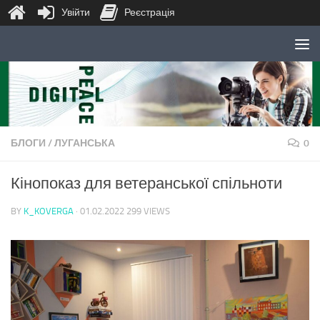
Увійти
Реєстрація
Skip to content
БЛОГИ
/
ЛУГАНСЬКА
0
Кінопоказ для ветеранської спільноти
BY
K_KOVERGA
·
01.02.2022
299 VIEWS