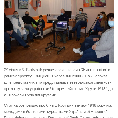
29 січня в STВ city hub розпочався інтенсив “Життя як кіно” в
рамках проєкту «Зміцнення через змінення». На кінопоказі
для представників та представниць ветеранської спільноти
презентували український історичний фільм “Крути 1918”, до
дня роковин бою під Крутами.
Стрічка розповідає про бій під Крутами взимку 1918 року між
молодими військовими-курсантами Української Народної