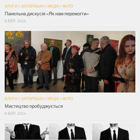
БЛОГИ
/
ЗАПОРІЗЬКА
/
МЕДІА
/
ФОТО
Панельна дискусія «Як нам перемогти»
6 БЕР, 2024
БЛОГИ
/
ЗАПОРІЗЬКА
/
МЕДІА
/
ФОТО
Мистецтво пробуджується
6 БЕР, 2024