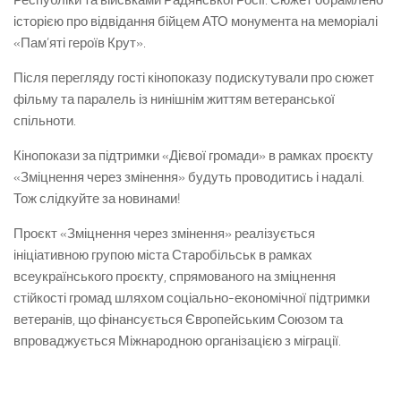
Республіки та військами Радянської Росії. Сюжет обрамлено
історією про відвідання бійцем АТО монумента на меморіалі
«Пам’яті героїв Крут».
Після перегляду гості кінопоказу подискутували про сюжет
фільму та паралель із нинішнім життям ветеранської
спільноти.
Кінопокази за підтримки «Дієвої громади» в рамках проєкту
«Зміцнення через змінення» будуть проводитись і надалі.
Тож слідкуйте за новинами!
Проєкт «Зміцнення через змінення» реалізується
ініціативною групою міста Старобільськ в рамках
всеукраїнського проєкту, спрямованого на зміцнення
стійкості громад шляхом соціально-економічної підтримки
ветеранів, що фінансується Європейським Союзом та
впроваджується Міжнародною організацією з міграції.