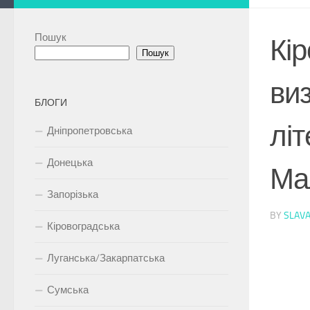
Пошук
Кір
Пошук
ви
БЛОГИ
літ
Дніпропетровська
Донецька
Ма
Запорізька
BY
SLAV
Кіровоградська
Луганська/Закарпатська
Сумська