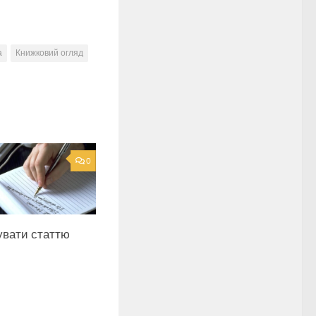
а
Книжковий огляд
0
увати статтю