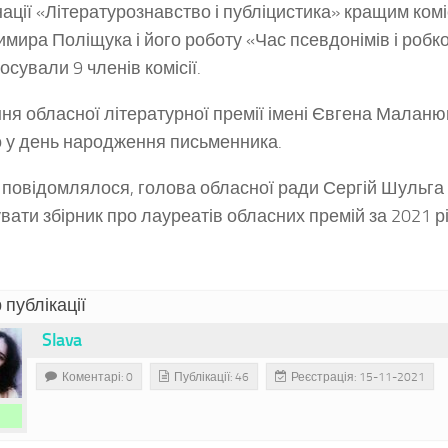
нації «Літературознавство і публіцистика» кращим ком
мира Поліщука і його роботу «Час псевдонімів і робко
осували 9 членів комісії.
ня обласної літературної премії імені Євгена Маланю
 у день народження письменника.
 повідомлялося, голова обласної ради Сергій Шульга
увати збірник про лауреатів обласних премій за 2021 рі
 публікації
Slava
Коментарі: 0
Публікації: 46
Реєстрація: 15-11-2021