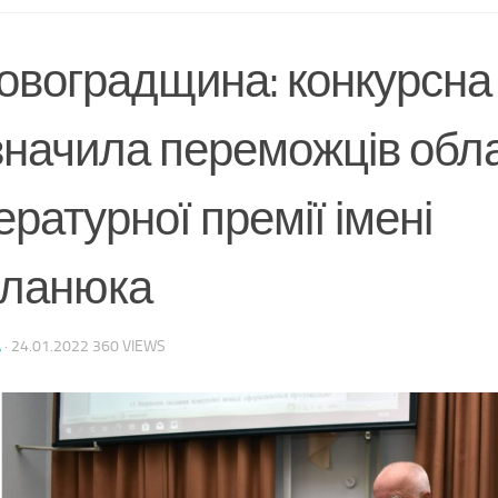
овоградщина: конкурсна 
значила переможців обл
ературної премії імені
ланюка
A
·
24.01.2022
360 VIEWS