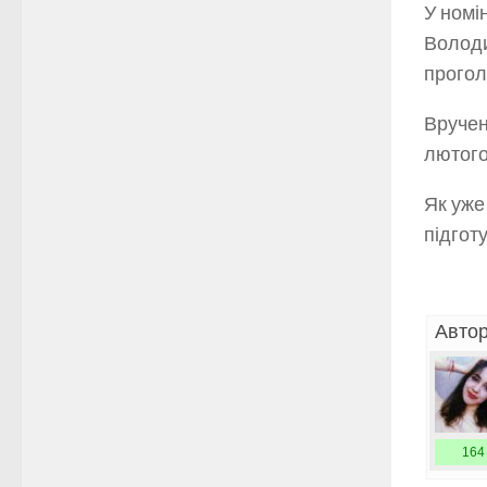
У номі
Володи
прогол
Вручен
лютого
Як уже
підгот
Автор
164