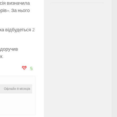
ісія визначила
рів». За нього
ка відбудеться 2
 доручив
к.
5
Офлайн 8 місяців