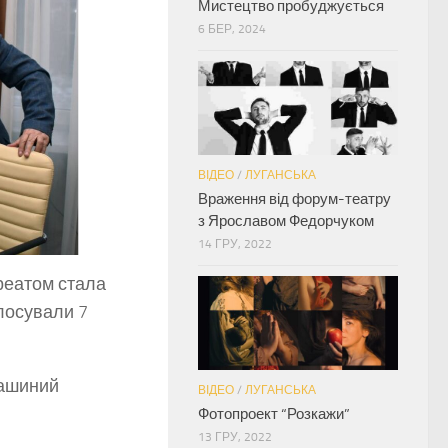
Мистецтво пробуджується
6 БЕР, 2024
ВІДЕО
/
ЛУГАНСЬКА
Враження від форум-театру
з Ярославом Федорчуком
14 ГРУ, 2022
уреатом стала
олосували 7
ташиний
ВІДЕО
/
ЛУГАНСЬКА
Фотопроект “Розкажи”
13 ГРУ, 2022