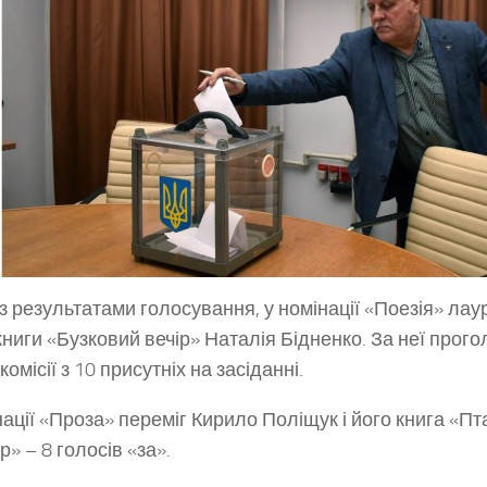
 з результатами голосування, у номінації «Поезія» ла
книги «Бузковий вечір» Наталія Бідненко. За неї прог
комісії з 10 присутніх на засіданні.
нації «Проза» переміг Кирило Поліщук і його книга «П
» – 8 голосів «за».