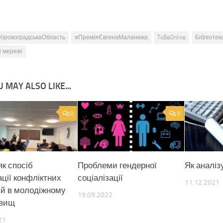
КіровоградськаОбласть
#ПреміяЄвгенаМаланюка
ToBeOnline
Бібліотек
і мережі
 MAY ALSO LIKE...
0
0
як спосіб
Проблеми гендерної
Як аналіз
ації конфліктних
соціалізації
11.12.2021
ій в молодіжному
19.09.2022
овищ
21