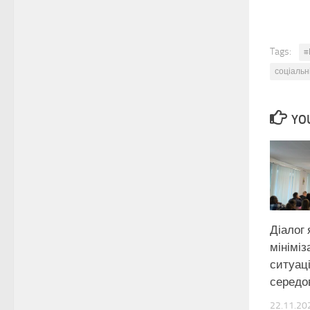
Tags:
#
соціальн
YOU
Діалог 
мініміз
ситуац
серед
22.11.20