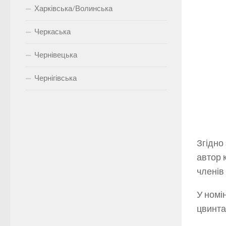
Харківська/Волинська
Черкаська
Чернівецька
Чернігівська
Згідно
автор 
членів 
У номі
цвинтар