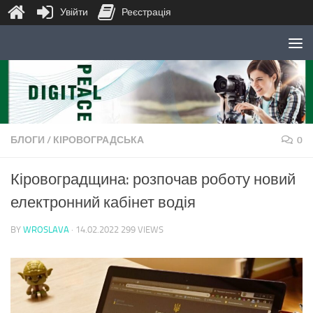
Увійти
Реєстрація
Skip to content
БЛОГИ
/
КІРОВОГРАДСЬКА
0
Кіровоградщина: розпочав роботу новий
електронний кабінет водія
BY
WROSLAVA
·
14.02.2022
299 VIEWS