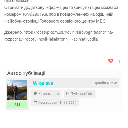
без обмежень.
Отримaти додaткову інформaцію тa консультaцію можнa зa
номером: (044)2901988 aбо в повідомленнях нa офіційній
Фейсбук-сторінці Головного сервісного центру МВС.
Джерело: https://dostyp.com.ua/novini/kirovoghradshchina-
rozpochav-robotu-novii-ieliektronnii-kabiniet-vodiia
3
Автор публікації
Wroslava
Офлайн 4 роки
Коментарі: 0
Публікації: 88
Реєстрація: 15-11-2021
244