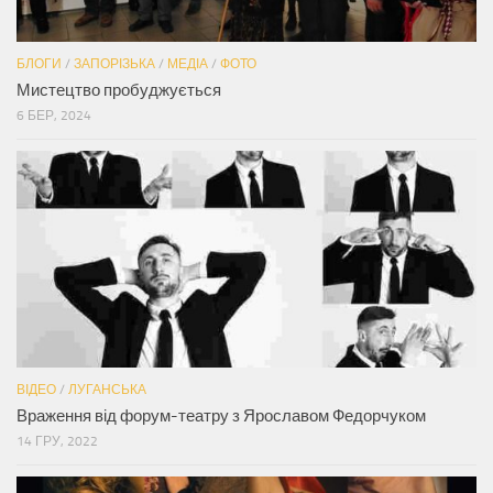
БЛОГИ
/
ЗАПОРІЗЬКА
/
МЕДІА
/
ФОТО
Мистецтво пробуджується
6 БЕР, 2024
ВІДЕО
/
ЛУГАНСЬКА
Враження від форум-театру з Ярославом Федорчуком
14 ГРУ, 2022