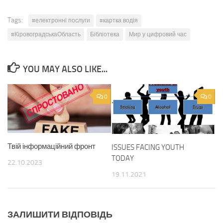
Tags:
#електронні послуги
#картка водія
#КіровоградськаОбласть
Бібліотека
Мир у цифровий час
YOU MAY ALSO LIKE...
0
0
Твій інформаційний фронт
ISSUES FACING YOUTH
TODAY
22.10.2023
19.11.2021
ЗАЛИШИТИ ВІДПОВІДЬ