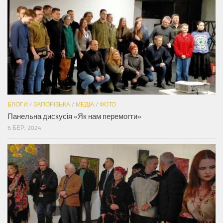
БЛОГИ
/
ЗАПОРІЗЬКА
/
МЕДІА
/
ФОТО
Панельна дискусія «Як нам перемогти»
6 БЕР, 2024