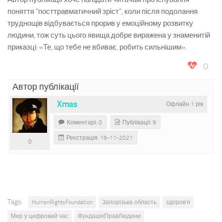
поняття “посттравматичний зріст”, коли після подолання
труднощів відбувається прорив у емоційному розвитку
людини, тож суть цього явища добре виражена у знаменитій
приказці: «Те, що тебе не вбиває, робить сильнішим».
0
Автор публікації
Xmas
Офлайн 1 рік
Коментарі: 0
Публікації: 9
Реєстрація: 19-11-2021
0
Tags:
HumanRightsFoundation
Запорізька область
здоров'я
Мир у цифровий час
ФундаціяПравЛюдини