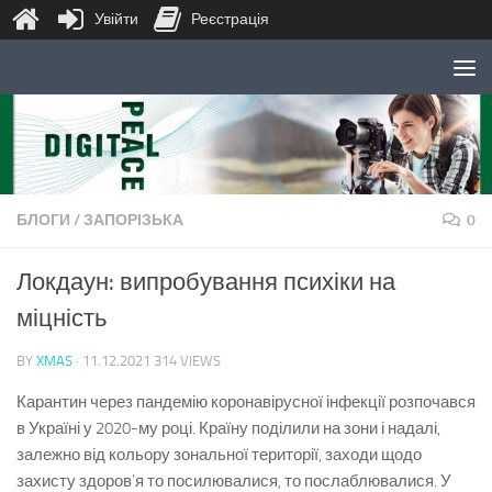
Увійти
Реєстрація
Skip to content
БЛОГИ
/
ЗАПОРІЗЬКА
0
Локдаун: випробування психіки на
міцність
BY
XMAS
·
11.12.2021
314 VIEWS
Карантин через пандемію коронавірусної інфекції розпочався
в Україні у 2020-му році. Країну поділили на зони і надалі,
залежно від кольору зональної території, заходи щодо
захисту здоров’я то посилювалися, то послаблювалися. У