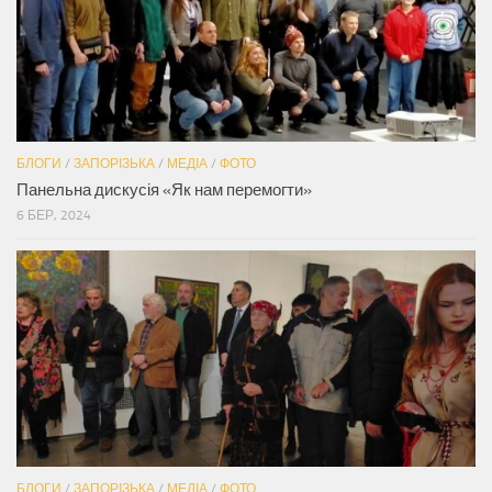
БЛОГИ
/
ЗАПОРІЗЬКА
/
МЕДІА
/
ФОТО
Панельна дискусія «Як нам перемогти»
6 БЕР, 2024
БЛОГИ
/
ЗАПОРІЗЬКА
/
МЕДІА
/
ФОТО