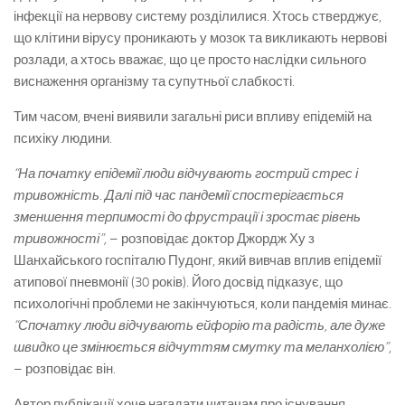
інфекції на нервову систему розділилися. Хтось стверджує,
що клітини вірусу проникають у мозок та викликають нервові
розлади, а хтось вважає, що це просто наслідки сильного
виснаження організму та супутньої слабкості.
Тим часом, вчені виявили загальні риси впливу епідемій на
психіку людини.
“На початку епідемії люди відчувають гострий стрес і
тривожність. Далі під час пандемії спостерігається
зменшення терпимості до фрустрації і зростає рівень
тривожності”,
– розповідає доктор Джордж Ху з
Шанхайського госпіталю Пудонг, який вивчав вплив епідемії
атипової пневмонії (30 років). Його досвід підказує, що
психологічні проблеми не закінчуються, коли пандемія минає.
“Спочатку люди відчувають ейфорію та радість, але дуже
швидко це змінюється відчуттям смутку та меланхолією”
,
– розповідає він.
Автор публікації хоче нагадати читачам про існування