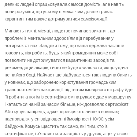
деяких людей спрацьовувала самосвідомість, але навіть
вони розуміли, що усьому є межа: чим довше триває
карантин, тим важче дотримуватися самоізоляції.
Минають тижні, місяці, людство починає звикати… до
проблем із ментальним здоров’ям від перебування у
чотирьох стінах. Завдяки тому, що наша держава частіше
говорить, ніж робить, будь-який громадянин може собі
позволити не дотримуватися карантинних заходів та
рекомендацій лікарів, і його не буде хвилювати, якщо удача
не на його боці. Найчастіше відбувається так: людина бачить
у новинах, що заборонено користування громадським
транспортом без вакцинації, під гнітом імовірного штрафу йде
її робити, а потім із сертифікатом на руках сідає у маршрутку
і катається на ній за часом більше, ніж дозволяє сертифікат.
Або купує папірець, адже перевіряють лише в новинах;
насправді ж, у співвідношенні ймовірності 10/90, усім
байдуже. Комусь щастить так само, як і тим, хто із
сертифікатом, і з’являється заздрість у других, а це, у свою