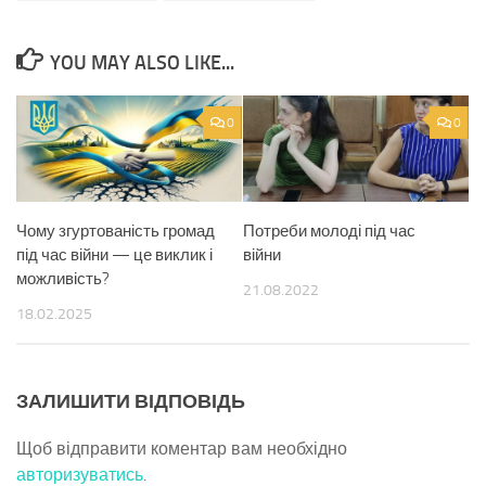
YOU MAY ALSO LIKE...
0
0
Чому згуртованість громад
Потреби молоді під час
під час війни — це виклик і
війни
можливість?
21.08.2022
18.02.2025
ЗАЛИШИТИ ВІДПОВІДЬ
Щоб відправити коментар вам необхідно
авторизуватись
.