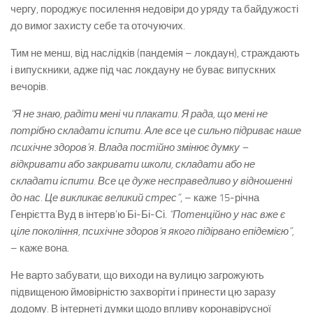
чергу, породжує посилення недовіри до уряду та байдужості
до вимог захисту себе та оточуючих.
Тим не менш, від наслідків (пандемія – локдаун), страждають
і випускники, адже під час локдауну не буває випускних
вечорів.
“Я не знаю, радіти мені чи плакати. Я рада, що мені не
потрібно складати іспити. Але все це сильно підриває наше
психічне здоров’я. Влада постійно змінює думку –
відкривати або закривати школи, складати або не
складати іспити. Все це дуже несправедливо у відношенні
до нас. Це викликає великий стрес”
, – каже 15-річна
Генрієтта Вуд в інтерв’ю Бі-Бі-Сі.
“Потенційно у нас вже є
ціле покоління, психічне здоров’я якого підірвано епідемією”,
– каже вона.
Не варто забувати, що виходи на вулицю загрожують
підвищеною ймовірністю захворіти і принести цю заразу
додому. В інтернеті думки щодо впливу коронавірусної