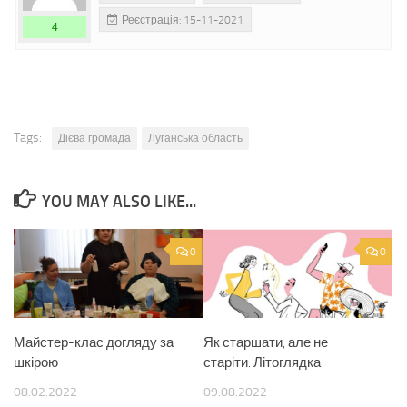
Реєстрація: 15-11-2021
4
Tags:
Дієва громада
Луганська область
YOU MAY ALSO LIKE...
0
0
Майстер-клас догляду за
Як старшати, але не
шкірою
старіти. Літоглядка
08.02.2022
09.08.2022