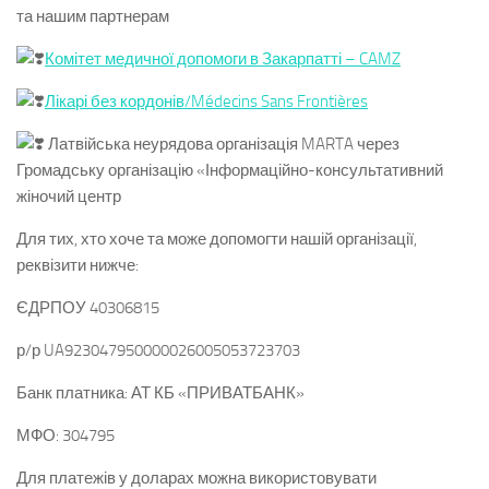
та нашим партнерам
Комітет медичної допомоги в Закарпатті – CAMZ
Лікарі без кордонів/Médecins Sans Frontières
Латвійська неурядова організація MARTA через
Громадську організацію «Інформаційно-консультативний
жіночий центр
Для тих, хто хоче та може допомогти нашій організації,
реквізити нижче:
ЄДРПОУ 40306815
р/р UA923047950000026005053723703
Банк платника: АТ КБ «ПРИВАТБАНК»
МФО: 304795
Для платежів у доларах можна використовувати