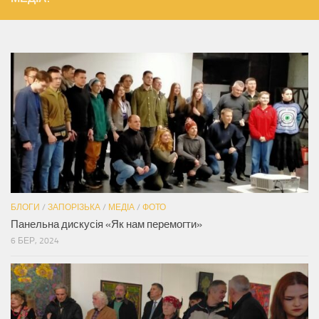
БЛОГИ
/
ЗАПОРІЗЬКА
/
МЕДІА
/
ФОТО
Панельна дискусія «Як нам перемогти»
6 БЕР, 2024