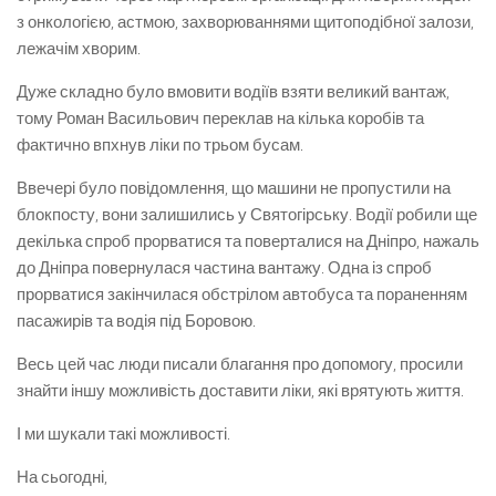
з онкологією, астмою, захворюваннями щитоподібної залози,
лежачім хворим.
Дуже складно було вмовити водіїв взяти великий вантаж,
тому Роман Васильович переклав на кілька коробів та
фактично впхнув ліки по трьом бусам.
Ввечері було повідомлення, що машини не пропустили на
блокпосту, вони залишились у Святогірську. Водії робили ще
декілька спроб прорватися та поверталися на Дніпро, нажаль
до Дніпра повернулася частина вантажу. Одна із спроб
прорватися закінчилася обстрілом автобуса та пораненням
пасажирів та водія під Боровою.
Весь цей час люди писали благання про допомогу, просили
знайти іншу можливість доставити ліки, які врятують життя.
І ми шукали такі можливості.
На сьогодні,