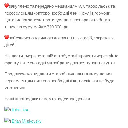
закуплено та передано мешканцям м. Старобільськ та
переселенцям життєво необхідні ліки (інсулін, гормони
щитовидної залози, протипухлинні препарати та багато
інших) на суму майже 310 000 грн
забезпечено місячною дозою ліків 350 осіб, зокрема 45
дітей
На щастя, вчора останній автобус зміг проїхати через лінію
фронту і вже сьогодні ми забрали довгоочікувані пакунки.
Продовжуємо видавати старобільчанам та вимушеним
переселенцям життєво необхідні ліки, наскільки це буде
можливим.
Наші щирі подяки всім, хто надсилає донати:
Iluta Lace
Brian Milakovsky