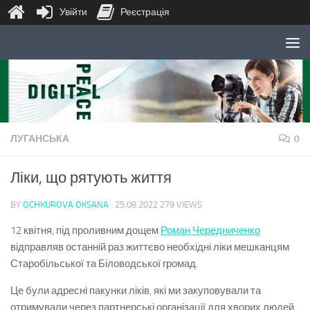
Увійти
Реєстрація
Skip to content
ЛУГАНСЬКА
0
Ліки, що рятують життя
BY
OCHKUROVA OKSANA
·
25.08.2022
279 VIEWS
12 квітня, під проливним дощем
Роман Чередниченко
відправляв останній раз життєво необхідні ліки мешканцям
Старобільської та Біловодської громад.
Це були адресні пакунки ліків, які ми закуповували та
отримували через партнерські організації для хворих людей