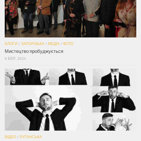
БЛОГИ
/
ЗАПОРІЗЬКА
/
МЕДІА
/
ФОТО
Мистецтво пробуджується
6 БЕР, 2024
ВІДЕО
/
ЛУГАНСЬКА