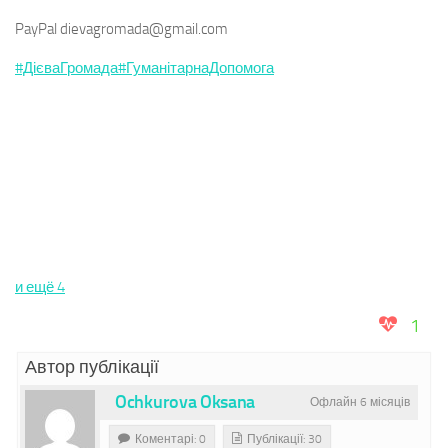
PayPal dievagromada@gmail.com
#ДієваГромада
#ГуманітарнаДопомога
и ещё 4
1
Автор публікації
Ochkurova Oksana
Офлайн 6 місяців
Коментарі: 0
Публікації: 30