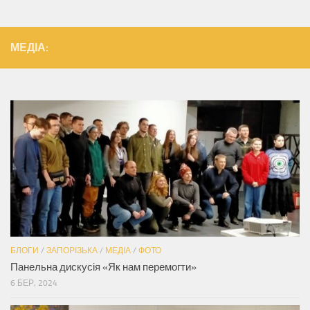
МЕДІА:
БЛОГИ
/
ЗАПОРІЗЬКА
/
МЕДІА
/
ФОТО
Панельна дискусія «Як нам перемогти»
6 БЕР, 2024