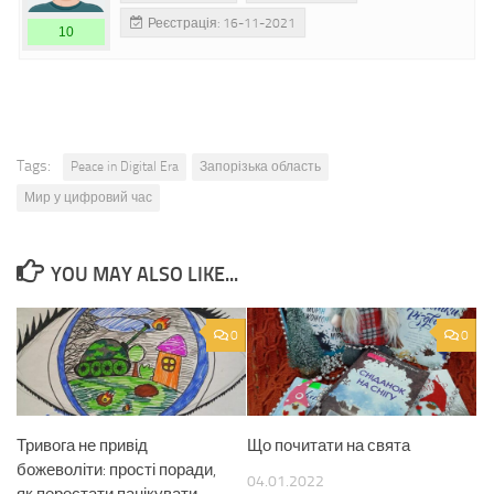
Реєстрація: 16-11-2021
10
Tags:
Peace in Digital Era
Запорізька область
Мир у цифровий час
YOU MAY ALSO LIKE...
0
0
Тривога не привід
Що почитати на свята
божеволіти: прості поради,
04.01.2022