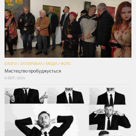
БЛОГИ
/
ЗАПОРІЗЬКА
/
МЕДІА
/
ФОТО
Мистецтво пробуджується
6 БЕР, 2024