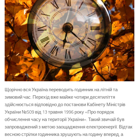
Щорічно вся Україна переводить годинник на літній та
зимовий час. Перехід вже майже чотири десятиліття
здійснюється відповідно до постанови Кабінету Міністрів
України №509 від 13 травня 1996 року «Про порядок
обчислення часу на території України». Такий звичай був
запроваджений з метою заощадження електроенергії. Відтак
весною стрілки годинника зрушують на годину вперед, а