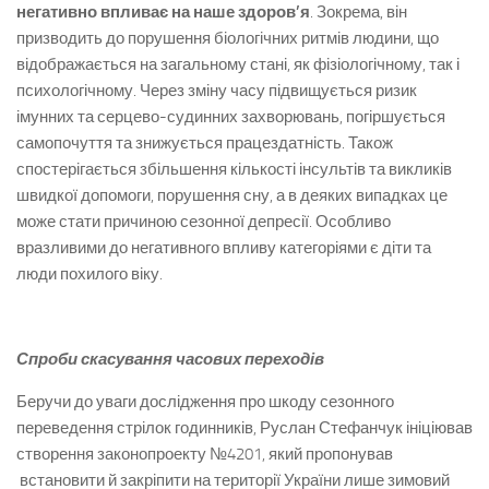
негативно впливає на наше здоров’я
. Зокрема, він
призводить до порушення біологічних ритмів людини, що
відображається на загальному стані, як фізіологічному, так і
психологічному. Через зміну часу підвищується ризик
імунних та серцево-судинних захворювань, погіршується
самопочуття та знижується працездатність. Також
спостерігається збільшення кількості інсультів та викликів
швидкої допомоги, порушення сну, а в деяких випадках це
може стати причиною сезонної депресії. Особливо
вразливими до негативного впливу категоріями є діти та
люди похилого віку.
Спроби скасування часових переходів
Беручи до уваги дослідження про шкоду сезонного
переведення стрілок годинників, Руслан Стефанчук ініціював
створення законопроекту №4201, який пропонував
встановити й закріпити на території України лише зимовий