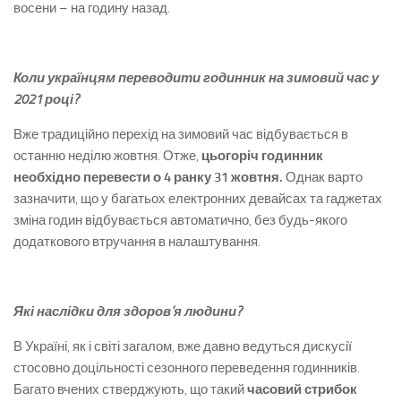
восени – на годину назад.
Коли українцям переводити годинник на зимовий час у
2021 році?
Вже традиційно перехід на зимовий час відбувається в
останню неділю жовтня. Отже,
цьогоріч годинник
необхідно перевести о 4 ранку 31 жовтня.
Однак варто
зазначити, що у багатьох електронних девайсах та гаджетах
зміна годин відбувається автоматично, без будь-якого
додаткового втручання в налаштування.
Які наслідки для здоров’я людини?
В Україні, як і світі загалом, вже давно ведуться дискусії
стосовно доцільності сезонного переведення годинників.
Багато вчених стверджують, що такий
часовий стрибок