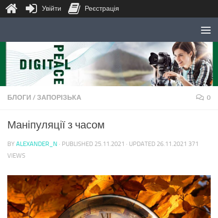
Увійти
Реєстрація
Skip to content
БЛОГИ
/
ЗАПОРІЗЬКА
0
Маніпуляції з часом
BY
ALEXANDER_N
· PUBLISHED
25.11.2021
· UPDATED
26.11.2021
371
VIEWS