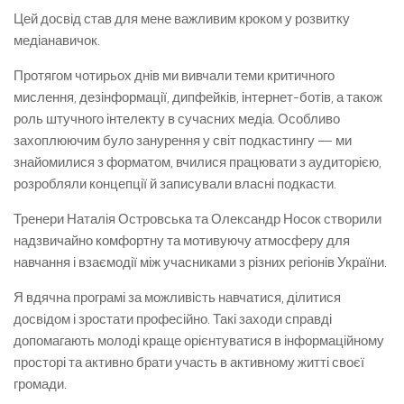
Цей досвід став для мене важливим кроком у розвитку
медіанавичок.
Протягом чотирьох днів ми вивчали теми критичного
мислення, дезінформації, дипфейків, інтернет-ботів, а також
роль штучного інтелекту в сучасних медіа. Особливо
захоплюючим було занурення у світ подкастингу — ми
знайомилися з форматом, вчилися працювати з аудиторією,
розробляли концепції й записували власні подкасти.
Тренери Наталія Островська та Олександр Носок створили
надзвичайно комфортну та мотивуючу атмосферу для
навчання і взаємодії між учасниками з різних регіонів України.
Я вдячна програмі за можливість навчатися, ділитися
досвідом і зростати професійно. Такі заходи справді
допомагають молоді краще орієнтуватися в інформаційному
просторі та активно брати участь в активному житті своєї
громади.