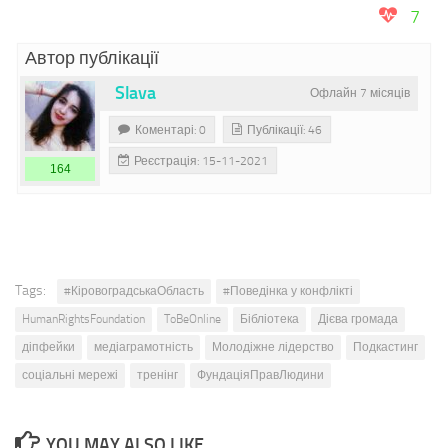
7
Автор публікації
Slava
Офлайн 7 місяців
Коментарі: 0
Публікації: 46
Реєстрація: 15-11-2021
164
Tags:
#КіровоградськаОбласть
#Поведінка у конфлікті
HumanRightsFoundation
ToBeOnline
Бібліотека
Дієва громада
діпфейки
медіаграмотність
Молодіжне лідерство
Подкастинг
соціальні мережі
тренінг
ФундаціяПравЛюдини
YOU MAY ALSO LIKE...