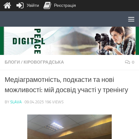
Увійти
Реєстрація
Skip to content
БЛОГИ
/
КІРОВОГРАДСЬКА
0
Медіаграмотність, подкасти та нові
можливості: мій досвід участі у тренінгу
BY
SLAVA
·
09.04.2025
196 VIEWS