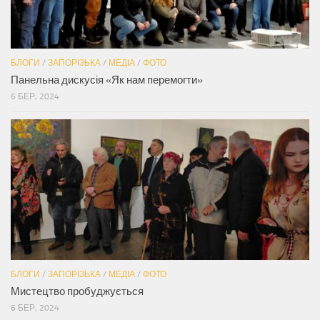
БЛОГИ
/
ЗАПОРІЗЬКА
/
МЕДІА
/
ФОТО
Панельна дискусія «Як нам перемогти»
6 БЕР, 2024
БЛОГИ
/
ЗАПОРІЗЬКА
/
МЕДІА
/
ФОТО
Мистецтво пробуджується
6 БЕР, 2024