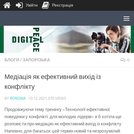
Увійти
Реєстрація
Skip to content
БЛОГИ
/
ЗАПОРІЗЬКА
0
Медіація як ефективний вихід із
конфлікту
BY
RONSINA
·
10.12.2021
370 VIEWS
Продовжуючи тему тренінгу «Технології ефективної
поведінки у конфлікті для молодих лідерів» я б хотіла ще
розповісти про медіацію як ефективний вихід із конфлікту.
Напевно, для багатьох цей термін новий та незрозумілий.