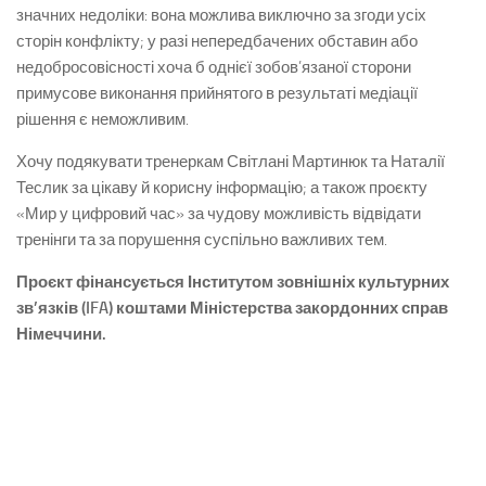
значних недоліки: вона можлива виключно за згоди усіх
сторін конфлікту; у разі непередбачених обставин або
недобросовісності хоча б однієї зобов’язаної сторони
примусове виконання прийнятого в результаті медіації
рішення є неможливим.
Хочу подякувати тренеркам Світлані Мартинюк та Наталії
Теслик за цікаву й корисну інформацію; а також проєкту
«Мир у цифровий час» за чудову можливість відвідати
тренінги та за порушення суспільно важливих тем.
Проєкт фінансується Інститутом зовнішніх культурних
зв’язків (IFA) коштами Міністерства закордонних справ
Німеччини.