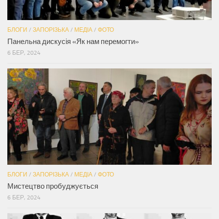
БЛОГИ
/
ЗАПОРІЗЬКА
/
МЕДІА
/
ФОТО
Панельна дискусія «Як нам перемогти»
6 БЕР, 2024
БЛОГИ
/
ЗАПОРІЗЬКА
/
МЕДІА
/
ФОТО
Мистецтво пробуджується
6 БЕР, 2024