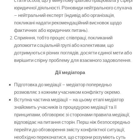
стати особа, що у минулому фахово працювала у сфері
юридичної діяльності. Різновиди нейтрального слухача
– нейтральний експерт (індивід або організація,
покликані надати рекомендаційний висновок щодо
фактичних або юридичних питань).
Сприяння, тобто процес співпраці, покликаний
допомогти соціальній групі або колективам, що
дотримуються різних поглядів, досягти єдиної мети або
вирішити спірну проблему для взаємного задоволення.
Дії медіатора
Підготовка до медіації – медіатор попередньо
розмовляє з кожним учасником конфлікту окремо.
Вступна частина медіації – на цьому етапі медіатор
знайомить учасників із процедурою медіації та її
принципами, обговорює зі сторонами правила медіації,
відповідає на питання сторін. Перш ніж безпосередньо
перейти до обговорення змісту конфліктної ситуації,
необхідно переконатися, що сторони розуміють суть