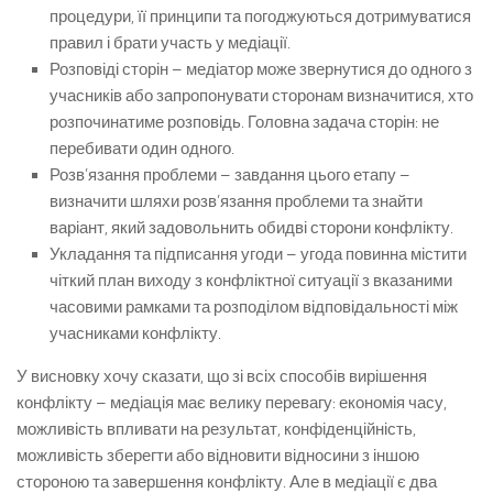
процедури, її принципи та погоджуються дотримуватися
правил і брати участь у медіації.
Розповіді сторін – медіатор може звернутися до одного з
учасників або запропонувати сторонам визначитися, хто
розпочинатиме розповідь. Головна задача сторін: не
перебивати один одного.
Розв’язання проблеми – завдання цього етапу –
визначити шляхи розв’язання проблеми та знайти
варіант, який задовольнить обидві сторони конфлікту.
Укладання та підписання угоди – угода повинна містити
чіткий план виходу з конфліктної ситуації з вказаними
часовими рамками та розподілом відповідальності між
учасниками конфлікту.
У висновку хочу сказати, що зі всіх способів вирішення
конфлікту – медіація має велику перевагу: економія часу,
можливість впливати на результат, конфіденційність,
можливість зберегти або відновити відносини з іншою
стороною та завершення конфлікту. Але в медіації є два