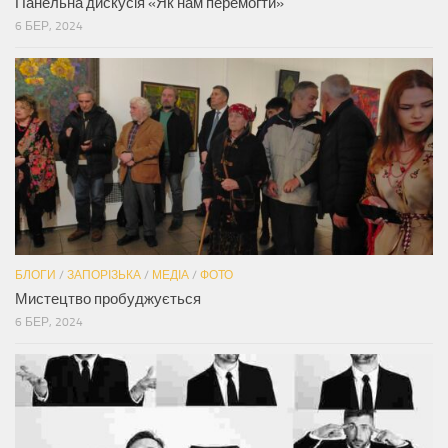
Панельна дискусія «Як нам перемогти»
6 БЕР, 2024
БЛОГИ
/
ЗАПОРІЗЬКА
/
МЕДІА
/
ФОТО
Мистецтво пробуджується
6 БЕР, 2024