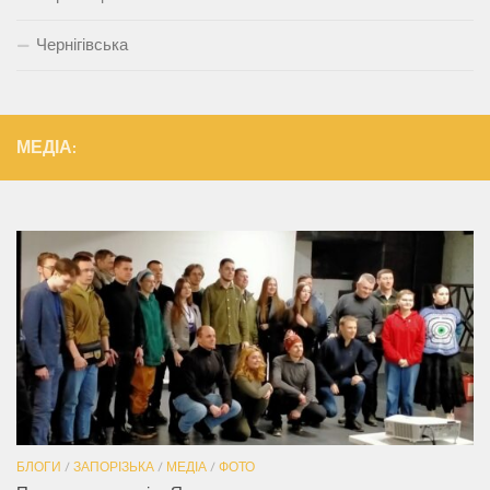
Чернігівська
МЕДІА:
БЛОГИ
/
ЗАПОРІЗЬКА
/
МЕДІА
/
ФОТО