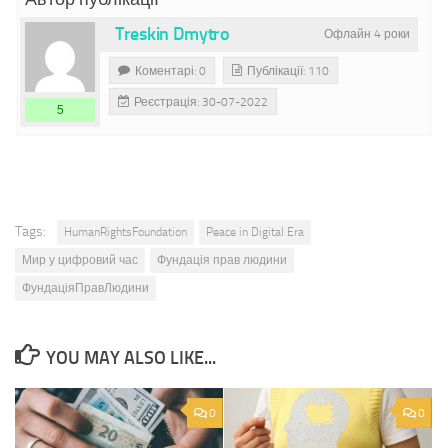
Treskin Dmytro
Офлайн 4 роки
Коментарі: 0
Публікації: 110
Реєстрація: 30-07-2022
5
Tags:
HumanRightsFoundation
Peace in Digital Era
Мир у цифровий час
Фундація прав людини
ФундаціяПравЛюдини
YOU MAY ALSO LIKE...
0
0