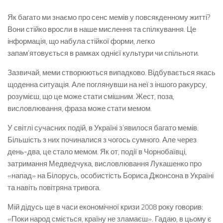
Як багато ми знаємо про сенс мемів у повсякденному житті?
Вони стійко вросли в наше мислення та спілкування. Це
інформація, що набула стійкої форми, легко
запам’ятовується в рамках однієї культури чи спільноти.
Зазвичай, меми створюються випадково. Відбувається якась
щоденна ситуація. Але поглянувши на неї з іншого ракурсу,
розумієш, що це може стати смішним. Жест, поза,
висловлювання, фраза може стати мемом.
У світлі сучасних подій, в Україні з’явилося багато мемів.
Більшість з них починалися з чогось сумного. Але через
день-два, це стало мемом. Як от, події в Чорнобаївці,
затримання Медведчука, висловлювання Лукашенко про
«напад» на Білорусь, особистість Бориса Джонсона в Україні
та навіть повітряна тривога.
Мій дідусь ще в часи економічної кризи 2008 року говорив:
«Поки народ сміється, країну не зламаєш». Гадаю, в цьому є