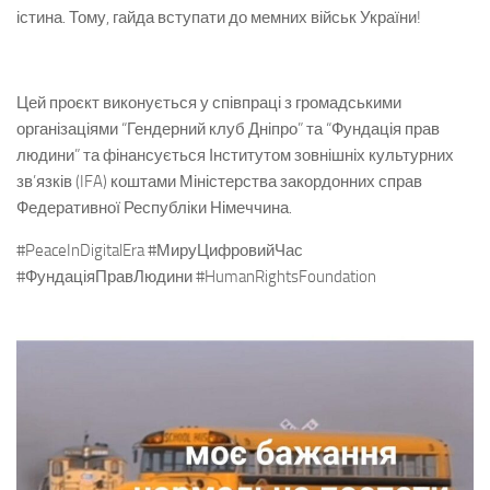
істина. Тому, гайда вступати до мемних військ України!
Цей проєкт виконується у співпраці з громадськими
організаціями “Гендерний клуб Дніпро” та “Фундація прав
людини” та фінансується Інститутом зовнішніх культурних
зв’язків (IFA) коштами Міністерства закордонних справ
Федеративної Республіки Німеччина.
#PeaceInDigitalEra #МируЦифровийЧас
#ФундаціяПравЛюдини #HumanRightsFoundation