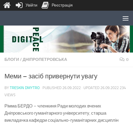
Увійти
Реєстрація
Skip to content
БЛОГИ
/
ДНІПРОПЕТРОВСЬКА
0
Меми – засіб привернути увагу
BY
TRESKIN DMYTRO
· PUBLISHED
26.09.2022
· UPDATED
26.09.2022
234
VIEWS
Рімма БЕРДО – членкиня Ради молодих вчених
Дніпровського гуманітарного університету, старша
викладачка кафедри соціально-гуманітарних дисциплін